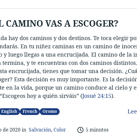
L CAMINO VAS A ESCOGER?
ida hay dos caminos y dos destinos. Te toca elegir po
ndarás. En tu niñez caminas en un camino de inoce
 y luego llegas a una encrucijada. El camino de la i
 termina, y te encuentras con dos caminos distinto
esta encrucijada, tienes que tomar una decisión. ¿Cu
oger? Esta decisión es muy importante. Es la decisi
e en la vida, porque un camino conduce al cielo y el
 “Escogeos hoy a quién sirváis” (
Josué 24:15
).
Le
English
French
Oromo
o de 202
0 in
Salvación
,
Color
5 minutos