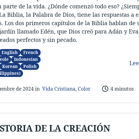
n parte de la vida. ¿Dónde comenzó todo eso? ¿Siem
La Biblia, la Palabra de Dios, tiene las respuestas a e
. Los dos primeros capítulos de la Biblia hablan de 
ardín llamado Edén, que Dios creó para Adán y Eva.
eados perfectos y sin pecado.
English
French
eole
Indonesian
Le
Korean
Polish
ilippines)
iembre de 202
4 in
Vida Cristiana
,
Color
4 minutos
ISTORIA DE LA CREACIÓN