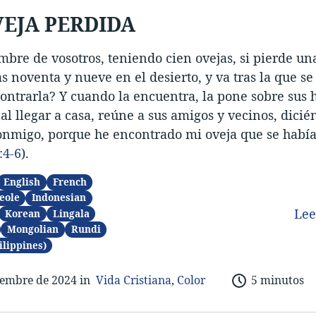
VEJA PERDIDA
bre de vosotros, teniendo cien ovejas, si pierde una
as noventa y nueve en el desierto, y va tras la que se
ontrarla? Y cuando la encuentra, la pone sobre sus
 al llegar a casa, reúne a sus amigos y vecinos, dicié
onmigo, porque he encontrado mi oveja que se había
:4-6
).
English
French
eole
Indonesian
Le
Korean
Lingala
Mongolian
Rundi
ilippines)
iembre de 202
4 in
Vida Cristiana
,
Color
5 minutos