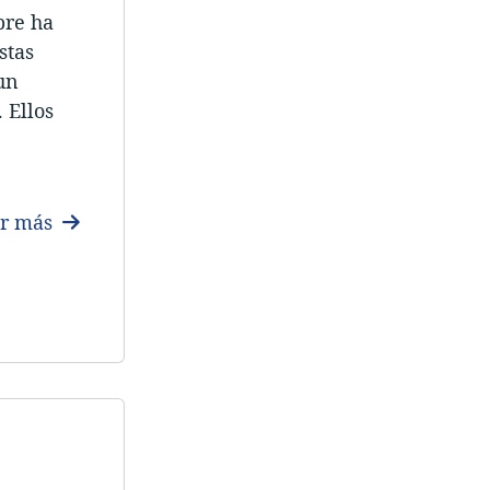
pre ha
stas
un
 Ellos
er más