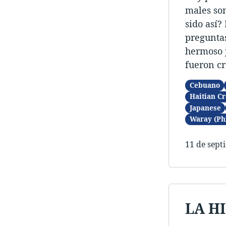
males so
sido así? 
preguntas
hermoso j
fueron cr
Cebuano
Haitian Cr
Japanese
Waray (Ph
11 de sept
LA H