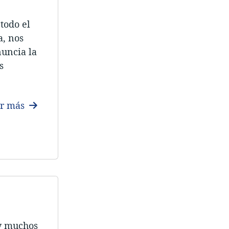
todo el
a, nos
nuncia la
s
er más
 y muchos