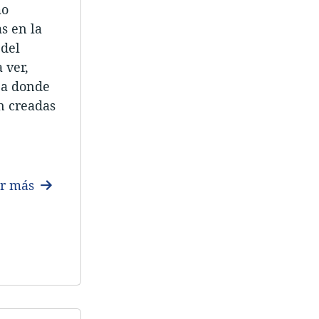
mo
s en la
 del
 ver,
r a donde
n creadas
er más