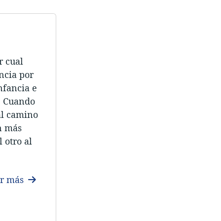
r cual
ncia por
nfancia e
s. Cuando
ál camino
ón más
 otro al
er más