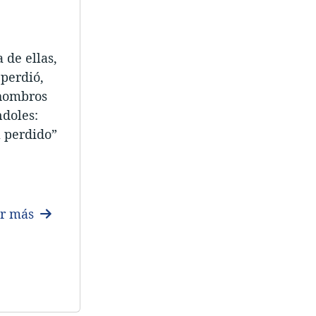
 de ellas,
 perdió,
 hombros
ndoles:
 perdido”
er más