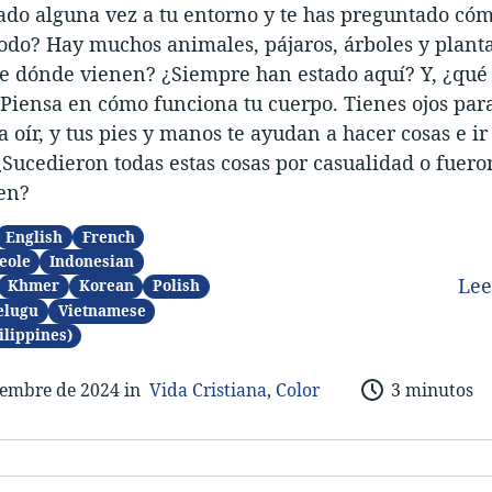
do alguna vez a tu entorno y te has preguntado có
do? Hay muchos animales, pájaros, árboles y planta
De dónde vienen? ¿Siempre han estado aquí? Y, ¿qué
iensa en cómo funciona tu cuerpo. Tienes ojos para
a oír, y tus pies y manos te ayudan a hacer cosas e i
¿Sucedieron todas estas cosas por casualidad o fuero
en?
English
French
eole
Indonesian
Le
Khmer
Korean
Polish
elugu
Vietnamese
ilippines)
iembre de 202
4 in
Vida Cristiana
,
Color
3 minutos