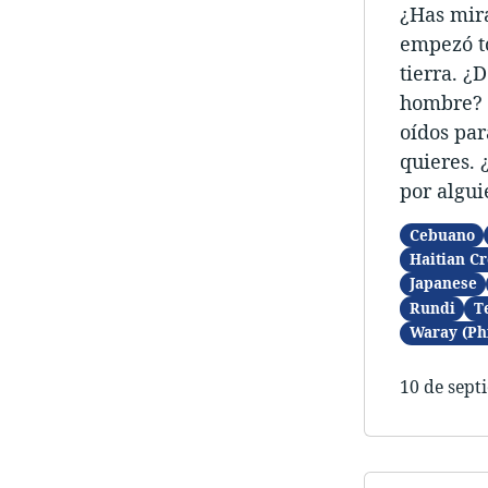
¿Has mira
empezó to
tierra. ¿
hombre? P
oídos par
quieres. 
por algui
Cebuano
Haitian Cr
Japanese
Rundi
T
Waray (Ph
10 de sept