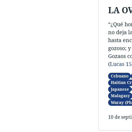
LA O
“¿Qué hom
no deja l
hasta enc
gozoso; y
Gozaos c
(
Lucas 15
Cebuano
Haitian Cr
Japanese
Malagasy
Waray (Ph
10 de sept