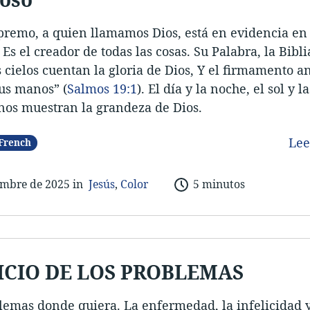
premo, a quien llamamos Dios, está en evidencia en 
 Es el creador de todas las cosas. Su Palabra, la Bibli
s cielos cuentan la gloria de Dios, Y el firmamento a
us manos” (
Salmos 19:1
). El día y la noche, el sol y la
 nos muestran la grandeza de Dios.
Le
French
embre de 202
5 in
Jesús
,
Color
5 minutos
NICIO DE LOS PROBLEMAS
lemas donde quiera. La enfermedad, la infelicidad