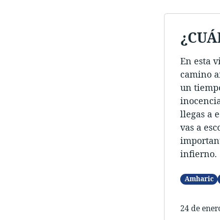
¿CUÁ
En esta v
camino a
un tiempo
inocencia
llegas a 
vas a esc
important
infierno.
Amharic
24 de ener