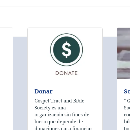
Donar
S
Gospel Tract and Bible
" 
Society es una
So
organización sin fines de
co
lucro que depende de
bí
donaciones para financiar
to