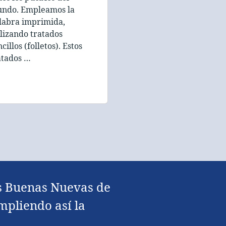
ndo. Empleamos la
labra imprimida,
ilizando tratados
cillos (folletos). Estos
atados …
as Buenas Nuevas de
umpliendo así la