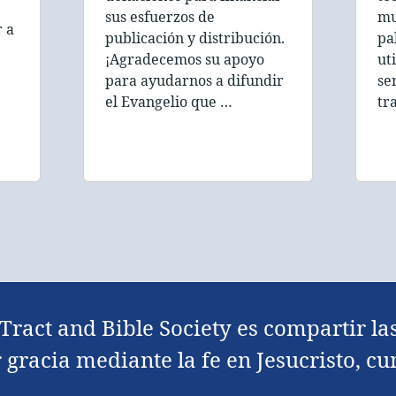
sus esfuerzos de
mu
r a
publicación y distribución.
pa
¡Agradecemos su apoyo
ut
para ayudarnos a difundir
sen
el Evangelio que …
tr
Tract and Bible Society es compartir l
 gracia mediante la fe en Jesucristo, c