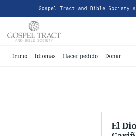
Gospel Tract and Bible Society s
Inicio
Idiomas
Hacer pedido
Donar
El Di
Cariñ