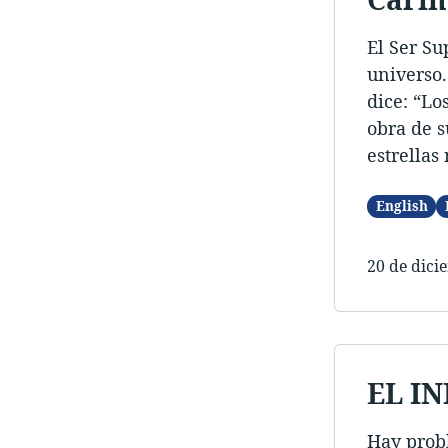
El Ser Su
universo.
dice: “Lo
obra de s
estrellas
English
20 de dici
EL I
Hay prob