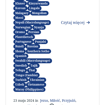
Khmer
Kinyarwanda
Korean
Lingala
Malagasy
Mongolian
Mossi
Czytaj więcej
Nepali (Macrolanguage)
Norwegian
Nyanja
Oromo
Persian
Plautdietsch
Portuguese
Punjabi
Rundi
Russian
Shona
Southern Sotho
Spanish
Swahili (Macrolanguage)
Swedish
Tajik
Telugu
Thai
Tonga (Zambia)
Turkish
Ukrainian
Uzbek
Vietnamese
Waray (Philippines)
23 maja 2024 in
Jezus
,
Miłość
,
Przyjaźń
,