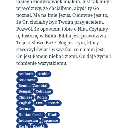
jakiego kiedykolwiek miałem. Jest tak miły i
prawdziwy, że chciałbym, abyś i ty Go
poznał. Ma na imię Jezus. Cudowne jest to,
że On chciałby być Twoim przyjacielem.
Pozwól, że opowiem tobie o Nim. Czytamy
tę historię w Biblii. Biblia jest prawdziwa.
To jest Słowo Boże. Bóg jest tym, który
stworzył świat i wszystko, co na nim jest.
On jest Panem nieba i ziemi. On daje życie i
tchnienie wszystkiemu.
Amharic
Arabic
Assamese
Bemba (Zambia)
Bengali
Cebuano
Chinese
Dutch
English
Ewe
French
German
Haitian Creole
Hindi
Indonesian
Japanese
Karbi
Kazakh