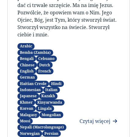
dać ci trwałe szczęście. Ma na imię Jezus.
Pozwólcie, że opowiem wam o Nim. Jego
Ojciec, Bóg, jest Tym, który stworzył świat.
Stworzył wszystko na świecie. Stworzył
ciebie i mnie.
Arabic
Bemba (Zambia)
Bengali
Cebuano
Chinese
Dutch
English
French
German
Haitian Creole
Hindi
Indonesian
Italian
Japanese
Kazakh
Khmer
Kinyarwanda
Korean
Lingala
Malagasy
Mongolian
Czytaj więcej
Mossi
Nepali (Macrolanguage)
Norwegian
Persian