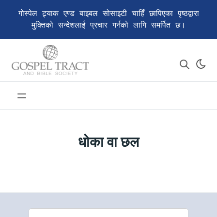
गोस्पेल ट्र्याक एण्ड बाइबल सोसाइटी चाहिँ छापिएका पृष्ठद्वारा
मुक्तिको सन्देशलाई प्रचार गर्नको लागि समर्पित छ।
धोका वा छल