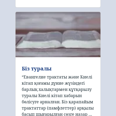
Біз туралы
“Евангелие трактаты және Киелі
кітап қоғамы дүние жүзіндегі
барлық халықтармен құтқарылу
туралы Киелі кітап хабарын
бөлісуге арналған. Біз қарапайым
трактаттар (памфлеттер) арқылы
басып шығарылған сөзге назар …