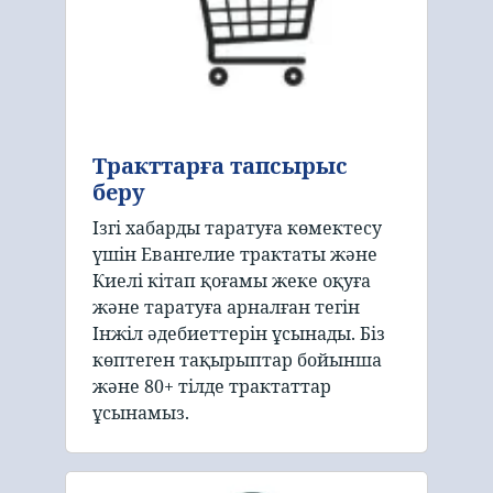
Тракттарға тапсырыс
беру
Ізгі хабарды таратуға көмектесу
үшін Евангелие трактаты және
Киелі кітап қоғамы жеке оқуға
және таратуға арналған тегін
Інжіл әдебиеттерін ұсынады. Біз
көптеген тақырыптар бойынша
және 80+ тілде трактаттар
ұсынамыз.