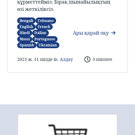
құрметтейміз. Бірақ шынайылықтың
өзі жеткіліксіз.
Bengali
Cebuano
English
French
Ары қарай оқу
Hindi
Italian
Mossi
Portuguese
Spanish
Ukrainian
2023 ж. 11 шілде in
Алдау
3 minutes