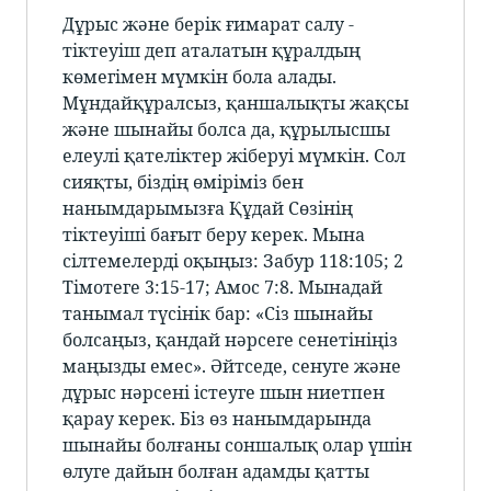
Дұрыс және берік ғимарат салу -
тіктеуіш деп аталатын құралдың
көмегімен мүмкін бола алады.
Мұндайқұралсыз, қаншалықты жақсы
және шынайы болса да, құрылысшы
елеулі қателіктер жіберуі мүмкін. Сол
сияқты, біздің өміріміз бен
нанымдарымызға Құдай Сөзінің
тіктеуіші бағыт беру керек. Мына
сілтемелерді оқыңыз: Забур 118:105; 2
Тімотеге 3:15-17; Амос 7:8. Мынадай
танымал түсінік бар: «Сіз шынайы
болсаңыз, қандай нәрсеге сенетініңіз
маңызды емес». Әйтседе, сенуге және
дұрыс нәрсені істеуге шын ниетпен
қарау керек. Біз өз нанымдарында
шынайы болғаны соншалық олар үшін
өлуге дайын болған адамды қатты