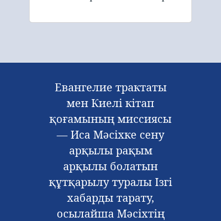
Евангелие трактаты
мен Киелі кітап
қоғамының миссиясы
— Иса Мәсіхке сену
арқылы рақым
арқылы болатын
құтқарылу туралы Ізгі
хабарды тарату,
осылайша Мәсіхтің