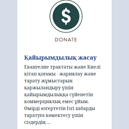
Қайырымдылық жасау
Евангелие трактаты және Киелі
кітап қоғамы - жариялау және
тарату жұмыстарын
қаржыландыру үшін
қайырымдылыққа сүйенетін
коммерциялық емес ұйым.
Өмірді өзгертетін Ізгі хабарды
таратуға көмектесу үшін
сіздердің …