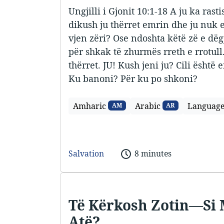
Ungjilli i Gjonit 10:1-18 A ju ka ras
dikush ju thërret emrin dhe ju nuk 
vjen zëri? Ose ndoshta këtë zë e dëg
për shkak të zhurmës rreth e rrotull.
thërret. JU! Kush jeni ju? Cili është 
Ku banoni? Për ku po shkoni?
Amharic
Arabic
Languag
AM
AR
Salvation
8 minutes
Të Kërkosh Zotin—Si 
Atë?