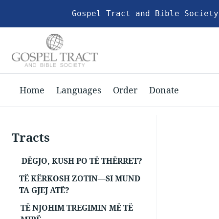
Gospel Tract and Bible Society
Home
Languages
Order
Donate
Tracts
DËGJO, KUSH PO TË THËRRET?
TË KËRKOSH ZOTIN—SI MUND
TA GJEJ ATË?
TË NJOHIM TREGIMIN MË TË