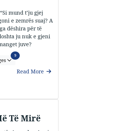
“Si mund t’ju gjej
agoni e zemrës suaj? A
nga dëshira për të
oshta ju nuk e gjeni
hmanget juve?
Languages
9
ges
Read More
ë Të Mirë