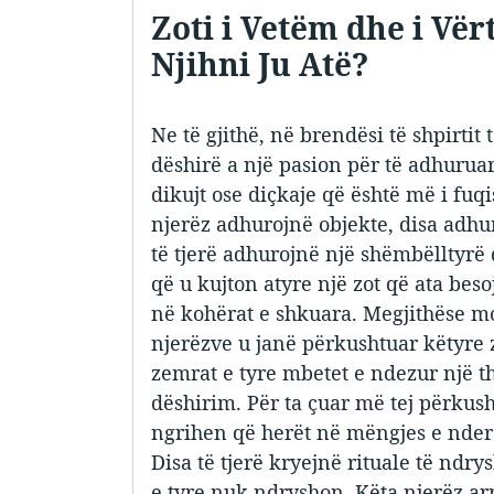
Zoti i Vetëm dhe i Vë
Njihni Ju Atë?
Ne të gjithë, në brendësi të shpirtit
dëshirë a një pasion për të adhuruar
dikujt ose diçkaje që është më i fuq
njerëz adhurojnë objekte, disa adhur
të tjerë adhurojnë një shëmbëlltyrë 
që u kujton atyre një zot që ata beso
në kohërat e shkuara. Megjithëse mo
njerëzve u janë përkushtuar këtyre 
zemrat e tyre mbetet e ndezur një th
dëshirim. Për ta çuar më tej përkush
ngrihen që herët në mëngjes e ndero
Disa të tjerë kryejnë rituale të ndry
e tyre nuk ndryshon. Këta njerëz arr