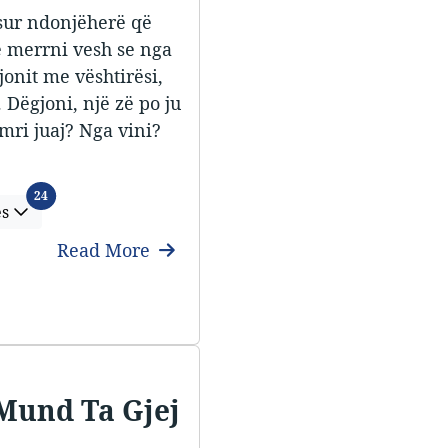
tisur ndonjëherë që
e merrni vesh se nga
jonit me vështirësi,
 Dëgjoni, një zë po ju
emri juaj? Nga vini?
Languages
24
es
Read More
Mund Ta Gjej