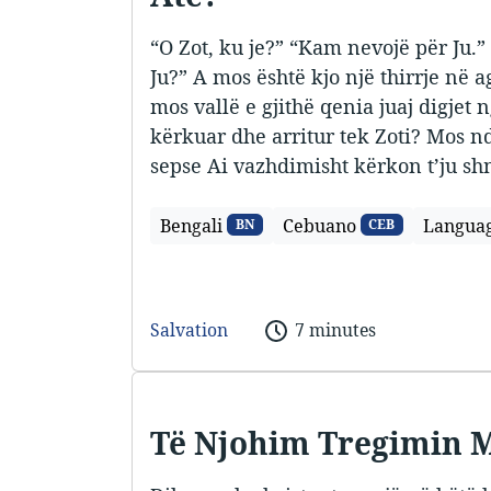
“O Zot, ku je?” “Kam nevojë për Ju.” 
Ju?” A mos është kjo një thirrje në 
mos vallë e gjithë qenia juaj digjet 
kërkuar dhe arritur tek Zoti? Mos nd
sepse Ai vazhdimisht kërkon t’ju s
Bengali
Cebuano
Langua
BN
CEB
Salvation
7 minutes
Të Njohim Tregimin M