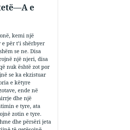
rtetë—A e
 tonë, kemi një
 e për t’i shërbyer
ishëm se ne. Disa
ojnë një njeri, disa
që nuk është zot por
jnë se ka ekzistuar
ria e këtyre
zotave, ende në
irrje dhe një
timin e tyre, ata
jnë zotin e tyre.
shme dhe përsëri jeta
ijnë të qetësojnë