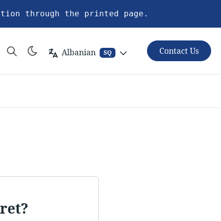
ation through the printed page.
Contact Us
Albanian
SQ
rret?