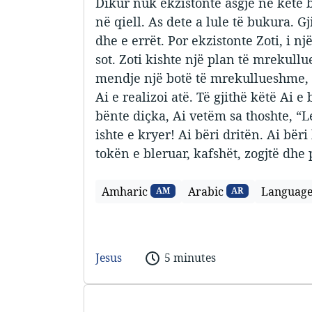
Dikur nuk ekzistonte asgjë në këtë b
në qiell. As dete a lule të bukura. Gj
dhe e errët. Por ekzistonte Zoti, i një
sot. Zoti kishte një plan të mrekull
mendje një botë të mrekullueshme,
Ai e realizoi atë. Të gjithë këtë Ai e 
bënte diçka, Ai vetëm sa thoshte, “L
ishte e kryer! Ai bëri dritën. Ai bër
tokën e bleruar, kafshët, zogjtë dhe
Amharic
Arabic
Languag
AM
AR
Jesus
5 minutes