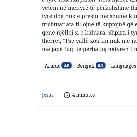
vetëm në mënyrë të përkohshme thirr
tyre dhe nuk e presin me shumë kur
trishtuar ata fillojnë të kuptojnë që
qenë njëlloj si e kaluara. Shpirti i 
thërret, “Pse vallë zoti im nuk më 
më japë fuqi të përballoj natyrën t
Arabic
Bengali
Languages
AR
BN
Jesus
4 minutes