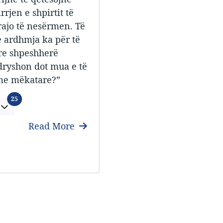
jen e shpirtit të
ajo të nesërmen. Të
 e ardhmja ka për të
tyre shpeshherë
ndryshon dot mua e të
ime mëkatare?”
Languages
25
Read More