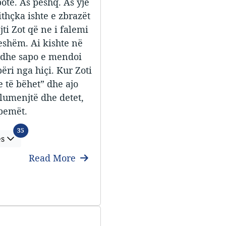
otë. As peshq. As yje
ithçka ishte e zbrazët
jti Zot që ne i falemi
ueshëm. Ai kishte në
 dhe sapo e mendoi
bëri nga hiçi. Kur Zoti
e të bëhet” dhe ajo
i lumenjtë dhe detet,
 pemët.
Languages
35
es
Read More