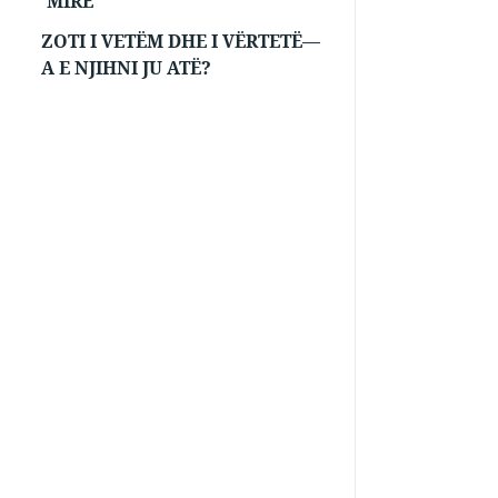
MIRË
ZOTI I VETËM DHE I VËRTETË—
A E NJIHNI JU ATË?