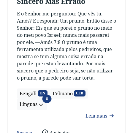
Sincero Mas Errado
E o Senhor me perguntou: Que vês tu,
Amós? E respondi: Um prumo. Então disse o
Senhor: Eis que eu porei o prumo no meio
do meu povo Israel; nunca mais passarei
por ele. —Amós 7:8 O prumo é uma
ferramenta utilizada pelos pedreiros, que
mostra se tem alguma coisa errada na
parede que estão levantando. Por mais
sincero que o pedreiro seja, se não utilizar
o prumo, a parede pode sair torta.
Bengali
Cebuano
BN
CEB
Línguas
8
Línguas
Leia mais
Engano
4 minutes