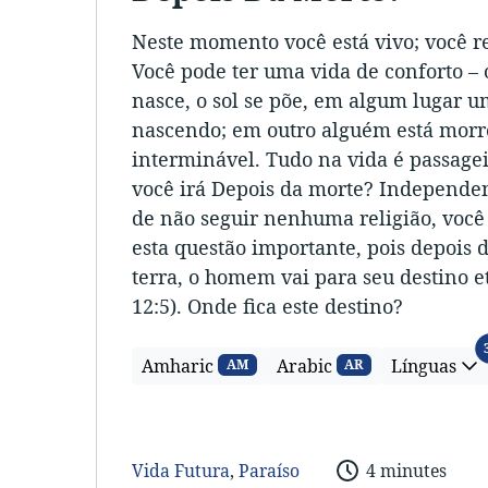
Neste momento você está vivo; você r
Você pode ter uma vida de conforto – 
nasce, o sol se põe, em algum lugar u
nascendo; em outro alguém está morr
interminável. Tudo na vida é passage
você irá Depois da morte? Independent
de não seguir nenhuma religião, você 
esta questão importante, pois depois 
terra, o homem vai para seu destino et
12:5). Onde fica este destino?
Amharic
Arabic
Línguas
AM
AR
Vida Futura
,
Paraíso
4 minutes