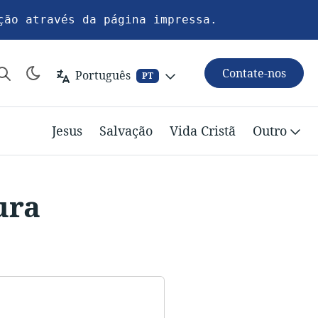
ção através da página impressa.
Contate-nos
Português
PT
Jesus
Salvação
Vida Cristã
Outro
ura