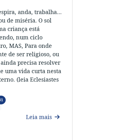
espira, anda, trabalha…
ou de miséria. O sol
ma criança está
endo, num ciclo
iro, MAS, Para onde
e de ser religioso, ou
ainda precisa resolver
de uma vida curta nesta
erno. (leia Eclesiastes
Línguas
31
Leia mais