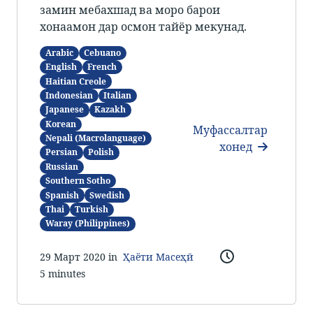
замин мебахшад ва моро барои
хонаамон дар осмон тайёр мекунад.
Arabic
Cebuano
English
French
Haitian Creole
Indonesian
Italian
Japanese
Kazakh
Korean
Муфассалтар
Nepali (Macrolanguage)
хонед
Persian
Polish
Russian
Southern Sotho
Spanish
Swedish
Thai
Turkish
Waray (Philippines)
29 Март 2020 in
Ҳаёти Масеҳӣ
5 minutes