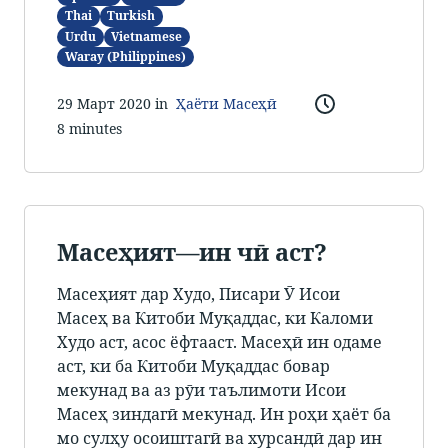
Thai
Turkish
Urdu
Vietnamese
Waray (Philippines)
29 Март 2020 in
Ҳаёти Масеҳӣ
8 minutes
Масеҳият—ин чӣ аст?
Масеҳият дар Худо, Писари Ӯ Исои
Масеҳ ва Китоби Муқаддас, ки Каломи
Худо аст, асос ёфтааст. Масеҳӣ ин одаме
аст, ки ба Китоби Муқаддас бовар
мекунад ва аз рӯи таълимоти Исои
Масеҳ зиндагӣ мекунад. Ин роҳи ҳаёт ба
мо сулҳу осоиштагӣ ва хурсандӣ дар ин