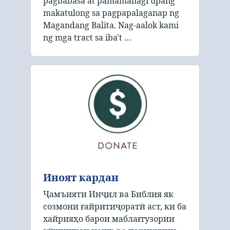
pagbabasa at pamamahagi upang
makatulong sa pagpapalaganap ng
Magandang Balita. Nag-aalok kami
ng mga tract sa iba't …
Иноят кардан
Ҷамъияти Инҷил ва Библия як
созмони ғайритиҷоратӣ аст, ки ба
хайрияҳо барои маблағгузории