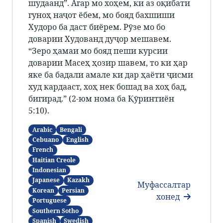
шудаанд”. Агар мо хоҳем, ки аз оқибати
гуноҳ наҷот ёбем, мо бояд бахшиши
Худоро ба даст биёрем. Рӯзе мо бо
доварии Худованд дуҷор мешавем.
“Зеро ҳамаи мо бояд пеши курсии
доварии Масеҳ ҳозир шавем, то ки ҳар
яке ба бадали амале ки дар ҳаёти ҷисми
худ кардааст, хоҳ нек бошад ва хоҳ бад,
бигирад.” (2-юм нома ба Қӯринтиён
5:10).
Arabic
Bengali
Cebuano
English
French
Haitian Creole
Indonesian
Japanese
Kazakh
Муфассалтар
Korean
Persian
хонед
Portuguese
Southern Sotho
Spanish
Swedish