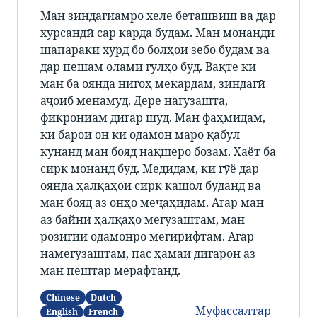
Ман зиндагиамро хеле беташвиш ва дар
хурсандӣ сар карда будам. Ман монанди
шапараки хурд бо болҳои зебо будам ва
дар пешам олами гулҳо буд. Вақте ки
ман ба оянда нигоҳ мекардам, зиндагӣ
аҷоиб менамуд. Дере нагузашта,
фикрониам дигар шуд. Ман фаҳмидам,
ки барои он ки одамон маро қабул
кунанд ман бояд нақшеро бозам. Ҳаёт ба
сирк монанд буд. Медидам, ки гӯё дар
оянда ҳалқаҳои сирк кашол буданд ва
ман бояд аз онҳо меҷаҳидам. Агар ман
аз байни ҳалқаҳо мегузаштам, ман
розигии одамонро мегирифтам. Агар
намегузаштам, пас ҳамаи дигарон аз
ман пештар мерафтанд.
Chinese
Dutch
Муфассалтар
English
French