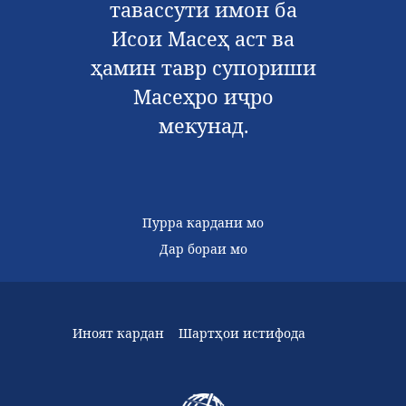
тавассути имон ба
Исои Масеҳ аст ва
ҳамин тавр супориши
Масеҳро иҷро
мекунад.
Пурра кардани мо
Дар бораи мо
Иноят кардан
Шартҳои истифода