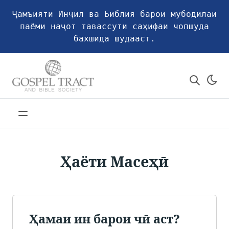
Ҷамъияти Инҷил ва Библия барои мубодилаи
паёми наҷот тавассути саҳифаи чопшуда
бахшида шудааст.
Ҳаёти Масеҳӣ
Ҳамаи ин барои чӣ аст?