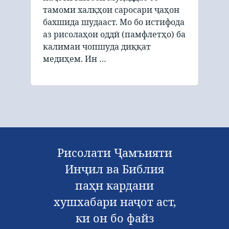
тамоми халқҳои саросари ҷаҳон
бахшида шудааст. Мо бо истифода
аз рисолаҳои оддӣ (памфлетҳо) ба
калимаи чопшуда диққат
медиҳем. Ин …
Рисолати Ҷамъияти
Инҷил ва Библия
паҳн кардани
хушхабари наҷот аст,
ки он бо файз