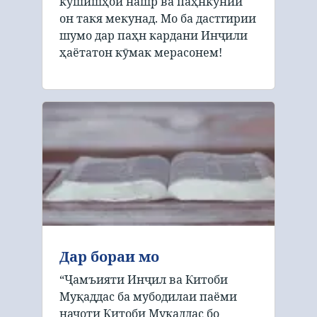
кӯшишҳои нашр ва паҳнкунии
он такя мекунад. Мо ба дастгирии
шумо дар паҳн кардани Инҷили
ҳаётатон кӯмак мерасонем!
Дар бораи мо
“Ҷамъияти Инҷил ва Китоби
Муқаддас ба мубодилаи паёми
наҷоти Китоби Муқаддас бо