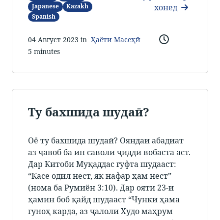
хонед
Japanese
Kazakh
Spanish
04 Август 2023 in
Ҳаёти Масеҳӣ
5 minutes
Ту бахшида шудаӣ?
Оё ту бахшида шудаӣ? Ояндаи абадиат
аз ҷавоб ба ин саволи ҷиддӣ вобаста аст.
Дар Китоби Муқаддас гуфта шудааст:
“Касе одил нест, як нафар ҳам нест”
(нома ба Румиён 3:10). Дар ояти 23-и
ҳамин боб қайд шудааст “Чунки ҳама
гуноҳ карда, аз ҷалоли Худо маҳрум