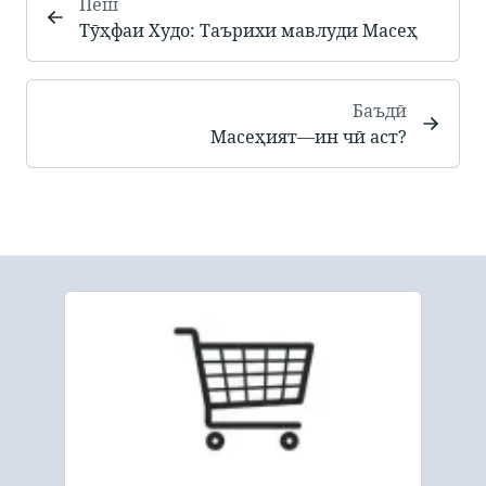
Пеш
Тӯҳфаи Худо: Таърихи мавлуди Масеҳ
Баъдӣ
Масеҳият—ин чӣ аст?