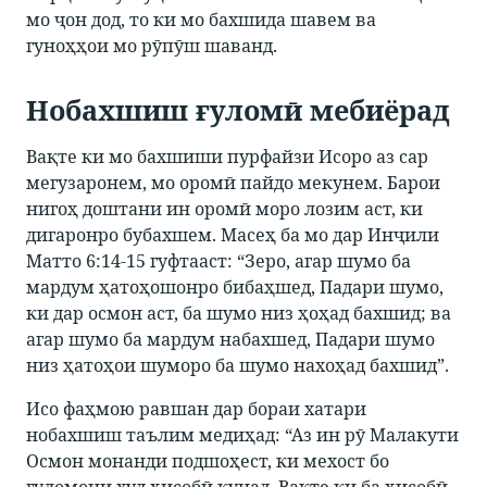
мо ҷон дод, то ки мо бахшида шавем ва
гуноҳҳои мо рӯпӯш шаванд.
Нобахшиш ғуломӣ мебиёрад
Вақте ки мо бахшиши пурфайзи Исоро аз сар
мегузаронем, мо оромӣ пайдо мекунем. Барои
нигоҳ доштани ин оромӣ моро лозим аст, ки
дигаронро бубахшем. Масеҳ ба мо дар Инҷили
Матто 6:14-15 гуфтааст: “Зеро, агар шумо ба
мардум ҳатоҳошонро бибаҳшед, Падари шумо,
ки дар осмон аст, ба шумо низ ҳоҳад бахшид; ва
агар шумо ба мардум набахшед, Падари шумо
низ ҳатоҳои шуморо ба шумо нахоҳад бахшид”.
Исо фаҳмою равшан дар бораи хатари
нобахшиш таълим медиҳад: “Аз ин рӯ Малакути
Осмон монанди подшоҳест, ки мехост бо
ғуломони худ ҳисобӣ кунад. Вақте ки ба ҳисобӣ