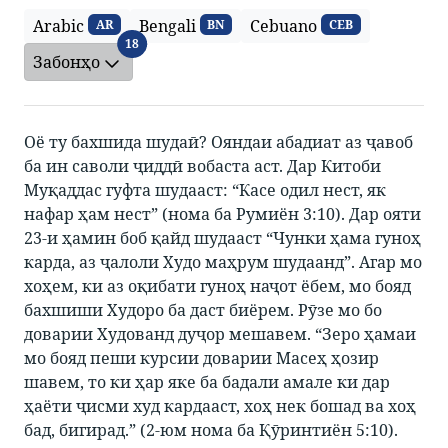
Arabic
Bengali
Cebuano
AR
BN
CEB
Забонҳо
18
Забонҳо
Оё ту бахшида шудаӣ? Ояндаи абадиат аз ҷавоб
ба ин саволи ҷиддӣ вобаста аст. Дар Китоби
Муқаддас гуфта шудааст: “Касе одил нест, як
нафар ҳам нест” (нома ба Румиён 3:10). Дар ояти
23-и ҳамин боб қайд шудааст “Чунки ҳама гуноҳ
карда, аз ҷалоли Худо маҳрум шудаанд”. Агар мо
хоҳем, ки аз оқибати гуноҳ наҷот ёбем, мо бояд
бахшиши Худоро ба даст биёрем. Рӯзе мо бо
доварии Худованд дуҷор мешавем. “Зеро ҳамаи
мо бояд пеши курсии доварии Масеҳ ҳозир
шавем, то ки ҳар яке ба бадали амале ки дар
ҳаёти ҷисми худ кардааст, хоҳ нек бошад ва хоҳ
бад, бигирад.” (2-юм нома ба Қӯринтиён 5:10).