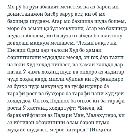
Мо рӯ ба рӯи абадият меистем ва аз барои ин
донистанамон бисёр зарур аст, ки оё мо
бахшида шудаем. Агар мо бахшида шуда бошем,
моро ба осмон қабул мекунанд. Агар мо бахшида
шуда набошем, мо ба дӯзахи абадӣ бо шайтону
девҳоаш маҳкум мешавем. “Лекин вақте ки
Писари Одам дар ҷалоли Худ бо ҳамаи
фариштагони муқаддас меояд, он гоҳ бар тахти
ҷалоли Худ хоҳад нишаст, ва ҳамаи халқҳо дар
назди Ӯ ҷамъ хоҳанд шуд; ва онҳоро аз якдигар
ҷудо хоҳад кард, мисли чӯпоне ки гӯсфандонро
аз бузҳо ҷудо мекунад; ва гӯсфандонро ба
тарафи рост ва бузҳоро ба тарафи чапи Худ ҷой
хоҳад дод. Он гоҳ Подшоҳ ба онҳое ки ба тарафи
рости Ӯ ҳастанд, хоҳад гуфт: “Биёед, эй
баракатёфтагон аз Падари Ман, Малакутеро, ки
аз ибтидои офариниши олам барои шумо
муҳайё шудааст, мерос бигиред.” (Инҷили