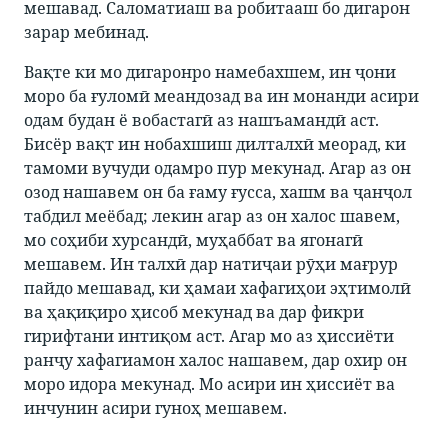
мешавад. Саломатиаш ва робитааш бо дигарон
зарар мебинад.
Вақте ки мо дигаронро намебахшем, ин ҷони
моро ба ғуломӣ меандозад ва ин монанди асири
одам будан ё вобастагӣ аз нашъамандӣ аст.
Бисёр вақт ин нобахшиш дилталхӣ меорад, ки
тамоми вучуди одамро пур мекунад. Агар аз он
озод нашавем он ба ғаму ғусса, хашм ва ҷанҷол
табдил меёбад; лекин агар аз он халос шавем,
мо соҳиби хурсандӣ, муҳаббат ва ягонагӣ
мешавем. Ин талхӣ дар натиҷаи рӯҳи мағрур
пайдо мешавад, ки ҳамаи хафагиҳои эҳтимолӣ
ва ҳақиқиро ҳисоб мекунад ва дар фикри
гирифтани интиқом аст. Агар мо аз ҳиссиёти
ранҷу хафагиамон халос нашавем, дар охир он
моро идора мекунад. Мо асири ин ҳиссиёт ва
инчунин асири гуноҳ мешавем.