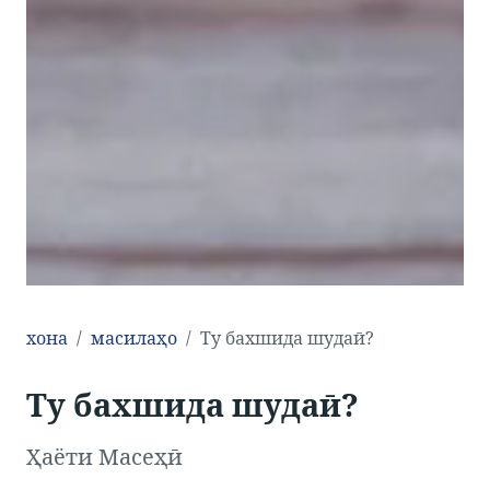
хона
масилаҳо
Ту бахшида шудаӣ?
Ту бахшида шудаӣ?
Ҳаёти Масеҳӣ