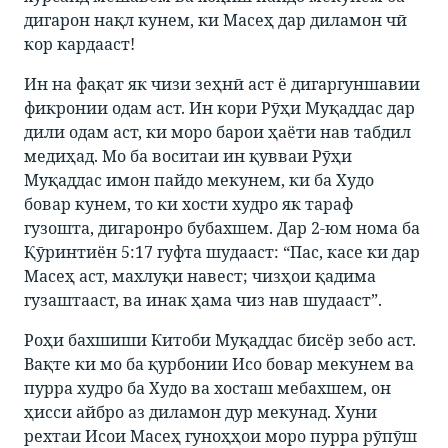
дигарон нақл кунем, ки Масеҳ дар диламон чӣ
кор кардааст!
Ин на фақат як чизи зеҳнӣ аст ё дигаргуншавии
фикронии одам аст. Ин кори Рӯҳи Муқаддас дар
дили одам аст, ки моро барои ҳаёти нав табдил
медиҳад. Мо ба воситаи ин қувваи Рӯҳи
Муқаддас имон пайдо мекунем, ки ба Худо
бовар кунем, то ки хости худро як тараф
гузошта, дигаронро бубахшем. Дар 2-юм нома ба
Қӯринтиён 5:17 гуфта шудааст: “Пас, касе ки дар
Масеҳ аст, махлуқи навест; чизҳои қадима
гузаштааст, ва инак ҳама чиз нав шудааст”.
Роҳи бахшиши Китоби Муқаддас бисёр зебо аст.
Вақте ки мо ба қурбонии Исо бовар мекунем ва
пурра худро ба Худо ва хосташ мебахшем, он
ҳисси айбро аз диламон дур мекунад. Хуни
рехтаи Исои Масеҳ гуноҳҳои моро пурра рӯпӯш