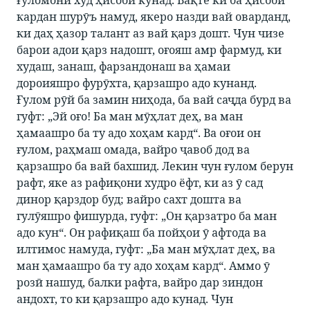
кардан шурӯъ намуд, якеро назди вай оварданд,
ки даҳ ҳазор талант аз вай қарз дошт. Чун чизе
барои адои қарз надошт, оғояш амр фармуд, ки
худаш, занаш, фарзандонаш ва ҳамаи
дороияшро фурӯхта, қарзашро адо кунанд.
Ғулом рӯй ба замин ниҳода, ба вай саҷда бурд ва
гуфт: „Эй оғо! Ба ман мӯҳлат деҳ, ва ман
ҳамаашро ба ту адо хоҳам кард“. Ва оғои он
ғулом, раҳмаш омада, вайро ҷавоб дод ва
қарзашро ба вай бахшид. Лекин чун ғулом берун
рафт, яке аз рафиқони худро ёфт, ки аз ӯ сад
динор қарздор буд; вайро сахт дошта ва
гулӯяшро фишурда, гуфт: „Он қарзатро ба ман
адо кун“. Он рафиқаш ба пойҳои ӯ афтода ва
илтимос намуда, гуфт: „Ба ман мӯҳлат деҳ, ва
ман ҳамаашро ба ту адо хоҳам кард“. Аммо ӯ
розӣ нашуд, балки рафта, вайро дар зиндон
андохт, то ки қарзашро адо кунад. Чун