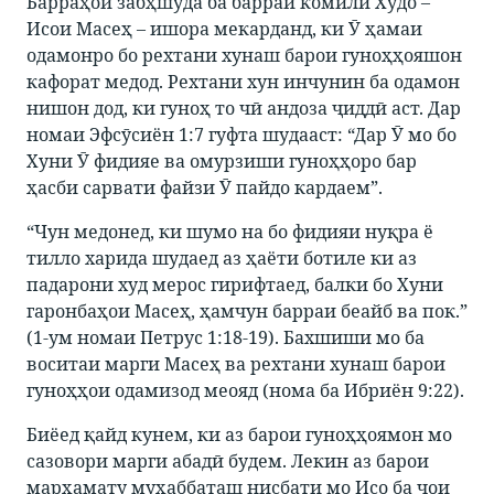
Барраҳои забҳшуда ба барраи комили Худо –
Исои Масеҳ – ишора мекарданд, ки Ӯ ҳамаи
одамонро бо рехтани хунаш барои гуноҳҳояшон
кафорат медод. Рехтани хун инчунин ба одамон
нишон дод, ки гуноҳ то чӣ андоза ҷиддӣ аст. Дар
номаи Эфсӯсиён 1:7 гуфта шудааст: “Дар Ӯ мо бо
Хуни Ӯ фидияе ва омурзиши гуноҳҳоро бар
ҳасби сарвати файзи Ӯ пайдо кардаем”.
“Чун медонед, ки шумо на бо фидияи нуқра ё
тилло харида шудаед аз ҳаёти ботиле ки аз
падарони худ мерос гирифтаед, балки бо Хуни
гаронбаҳои Масеҳ, ҳамчун барраи беайб ва пок.”
(1-ум номаи Петрус 1:18-19). Бахшиши мо ба
воситаи марги Масеҳ ва рехтани хунаш барои
гуноҳҳои одамизод меояд (нома ба Ибриён 9:22).
Биёед қайд кунем, ки аз барои гуноҳҳоямон мо
сазовори марги абадӣ будем. Лекин аз барои
марҳамату муҳаббаташ нисбати мо Исо ба ҷои