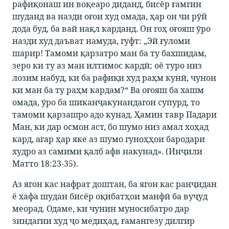
рафиқонаш ин воқеаро диданд, бисёр ғамгин
шуданд ва назди оғои худ омада, ҳар он чи рӯй
дода буд, ба вай нақл карданд. Он гоҳ оғояш ӯро
назди худ даъват намуда, гуфт: „Эй ғуломи
шарир! Тамоми қарзатро ман ба ту бахшидам,
зеро ки ту аз ман илтимос кардӣ; оё туро низ
лозим набуд, ки ба рафиқи худ раҳм кунӣ, чунон
ки ман ба ту раҳм кардам?“ Ва оғояш ба хашм
омада, ӯро ба шиканҷакунандагон супурд, то
тамоми қарзашро адо кунад. Ҳамин тавр Падари
Ман, ки дар осмон аст, бо шумо низ амал хоҳад
кард, агар ҳар яке аз шумо гуноҳҳои бародари
худро аз самими қалб афв накунад». (Инҷили
Матто 18:23-35).
Аз ягон кас нафрат доштан, ба ягон кас ранҷидан
ё хафа шудан бисёр оқибатҳои манфӣ ба вуҷуд
меорад. Одаме, ки чунин муносибатро дар
зиндагии худ ҷо медиҳад, ғамангезу дилгир