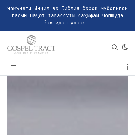
Ҷамъияти Инҷил ва Библия барои мубодилаи
паёми наҷот тавассути саҳифаи чопшуда
бахшида шудааст.