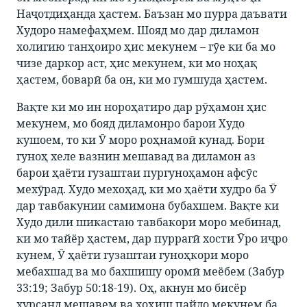
Наҷотдиҳанда ҳастем. Баъзан мо пурра даъвати
Худоро намефаҳмем. Шояд мо дар диламон
холигию танҳоиро ҳис мекунем – гӯе ки ба мо
чизе даркор аст, ҳис мекунем, ки мо ноҳақ
ҳастем, боварӣ ба он, ки мо гумшуда ҳастем.
Вақте ки мо ин нороҳатиро дар рӯҳамон ҳис
мекунем, мо бояд диламонро барои Худо
кушоем, то ки Ӯ моро роҳнамоӣ кунад. Бори
гуноҳ хеле вазнин мешавад ва диламон аз
барои ҳаёти гузаштаи пургуноҳамон афсӯс
мехӯрад. Худо мехоҳад, ки мо ҳаёти худро ба Ӯ
дар тавбакунии самимона бубахшем. Вақте ки
Худо дили шикастаю тавбакори моро мебинад,
ки мо тайёр ҳастем, дар пуррагӣ хости Ӯро иҷро
кунем, Ӯ ҳаёти гузаштаи гуноҳкори моро
мебахшад ва мо бахшишу оромӣ меёбем (Забур
33:19; Забур 50:18-19). Оҳ, акнун мо бисёр
хурсанд мешавем ва хоҳиш пайдо мекунем ба