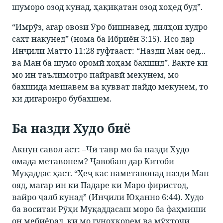
шуморо озод кунад, ҳақиқатан озод хоҳед буд”.
“Имрӯз, агар овози Ӯро бишнавед, дилҳои худро
сахт накунед” (нома ба Ибриён 3:15). Исо дар
Инҷили Матто 11:28 гуфтааст: “Назди Ман оед...
ва Ман ба шумо оромӣ хоҳам бахшид”. Вақте ки
мо ин таълимотро пайравӣ мекунем, мо
бахшида мешавем ва қувват пайдо мекунем, то
ки дигаронро бубахшем.
Ба назди Худо биё
Акнун савол аст: –Чӣ тавр мо ба назди Худо
омада метавонем? Ҷавобаш дар Китоби
Муқаддас ҳаст. “Ҳеҷ кас наметавонад назди Ман
ояд, магар ин ки Падаре ки Маро фиристод,
вайро ҷалб кунад” (Инҷили Юҳанно 6:44). Худо
ба воситаи Рӯҳи Муқаддасаш моро ба фаҳмиши
он мебиёрад, ки мо гуноҳкорем ва мӯҳтоҷи