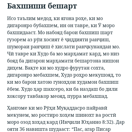
Бахшиши бешарт
Исо таълим медод, ки ягона роҳе, ки мо
дигаронро бубахшем, ин он тавре, ки Ӯ моро
бахшидааст. Мо набояд барои бахшиш шарт
гузорем аз рӯи хосият ё ҷиддияти ранҷиш,
шумораи ранҷиш ё хислати ранҷкунандаи мо.
Чӣ тавре ки Худо ба мо марҳамат кард, мо низ
бояд ба дигарон марҳамати бешартона нишон
диҳем. Вақте ки мо худро фурутан сохта,
дигаронро мебахшем, Худо роҳро мекушояд, то
ки мо барои хатою гуноҳҳои худамон бахшиш
ёбем. Худо ҳар шахсеро, ки ба наздаш бо дили
хоксору тавбакор меояд, пурра мебахшад.
Ҳангоме ки мо Рӯҳи Муқаддасро пайравӣ
мекунем, мо ростиро хоҳем шинохт ва ростӣ
моро озод хоҳад кард (Инҷили Юҳанно 8:32). Дар
ояти 36 навишта шудааст: “Пас, агар Писар