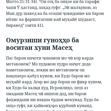
Матто 25:31-34). “Он гоҳ ба онҳое ки ба тарафи
чапи Ӯ ҳастанд, хоҳад гуфт: „Эй малъунон, аз
Ман дур шавед ва ба оташи ҷовидоние ки барои
иблис ва фариштагони вай муҳайё шудааст,
биравед” (ояти 41).
Омурзиши гуноҳҳо ба
воситаи хуни Масеҳ
Пас барои наҷоти ҷонамон мо чӣ кор карда
метавонем? Мо худамон худро наҷот дода
наметавонем, лекин мо метавонем он
нақшаеро қабул кунем, ки Худо барои мо
муҳайё кард. Агар мо дар бораи он фикр кунем,
ки Худо ба халқи худ, Исроилиҳо, пеш аз
омадани Масеҳ чӣ нишон дод, ин барои
фаҳмидани ин нақша ёрдам мекунад. Худо ба
онҳо гуфт, ки ҳайвонҳоро қурбонӣ кунанд.