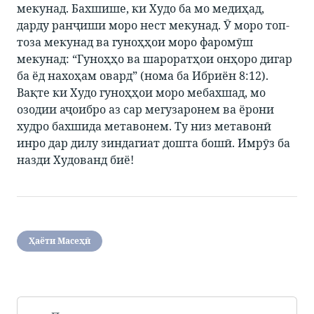
мекунад. Бахшише, ки Худо ба мо медиҳад,
дарду ранҷиши моро нест мекунад. Ӯ моро топ-
тоза мекунад ва гуноҳҳои моро фаромӯш
мекунад: “Гуноҳҳо ва шароратҳои онҳоро дигар
ба ёд нахоҳам овард” (нома ба Ибриён 8:12).
Вақте ки Худо гуноҳҳои моро мебахшад, мо
озодии аҷоибро аз сар мегузаронем ва ёрони
худро бахшида метавонем. Ту низ метавонӣ
инро дар дилу зиндагиат дошта бошӣ. Имрӯз ба
назди Худованд биё!
Ҳаёти Масеҳӣ