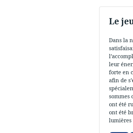
Le je
Dans la n
satisfais
l’accompl
leur éner
forte en 
afin de s’
spécialem
sommes d’
ont été r
ont été b
lumières 