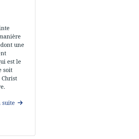
inte
 manière
 dont une
ent
i est le
 soit
 Christ
e.
a suite