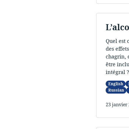
L’alc
Quel est 
des effet
chagrin, 
être incl
intégral 
English
Russian
23 janvier