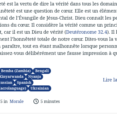
té est la vertu de dire la vérité dans tous les domain
nnêteté est une question de cœur. Elle est un élémen
al de l’Évangile de Jésus-Christ. Dieu connaît les p
tions du cœur. Il considère la vérité comme un princ
, car il est un Dieu de vérité (
Deutéronome 32.4
). Il
ent l’honnêteté totale de notre cœur. Dites-vous la v
 paraître, tout en étant malhonnête lorsque personn
aissez-vous délibérément une fausse impression à q
Bemba (Zambia)
Bengali
Kinyarwanda
Nyanja
Lire l
ussian
Spanish
Macrolanguage)
Ukrainian
25 in
Morale
5 minutes