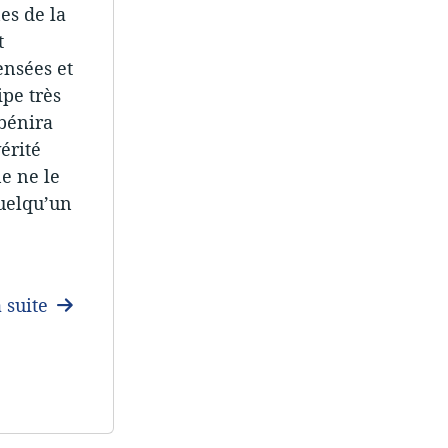
es de la
t
ensées et
ipe très
 bénira
érité
e ne le
uelqu’un
a suite