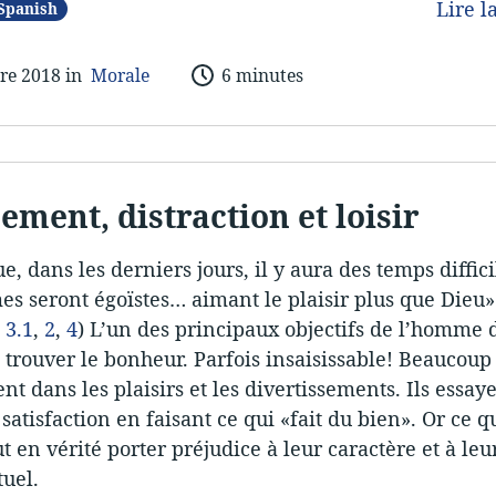
Lire l
Spanish
re 2018 in
Morale
6 minutes
ment, distraction et loisir
e, dans les derniers jours, il y aura des temps diffici
s seront égoïstes… aimant le plaisir plus que Dieu»
 3.1
,
2
,
4
) L’un des principaux objectifs de l’homme 
e trouver le bonheur. Parfois insaisissable! Beaucoup 
nt dans les plaisirs et les divertissements. Ils essay
 satisfaction en faisant ce qui «fait du bien». Or ce qu
t en vérité porter préjudice à leur caractère et à leu
tuel.