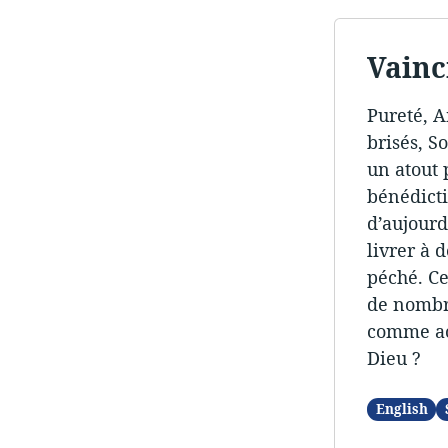
Vainc
Pureté, A
brisés, S
un atout 
bénédicti
d’aujourd
livrer à 
péché. C
de nombr
comme acc
Dieu ?
English