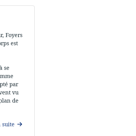
r, Foyers
orps est
e
à se
comme
pté par
vent vu
 plan de
a suite