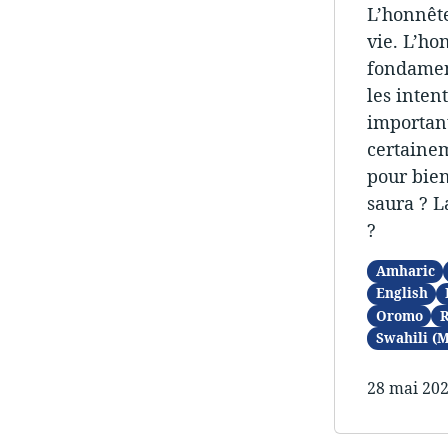
L’honnête
vie. L’ho
fondament
les inten
important
certainem
pour bien
saura ? L
?
Amharic
English
Oromo
R
Swahili (
28 mai 20