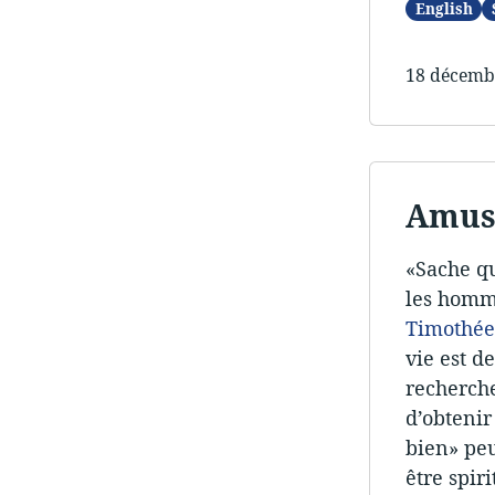
English
18 décemb
Amuse
«Sache qu
les homme
Timothée
vie est d
recherche
d’obtenir
bien» peu
être spiri