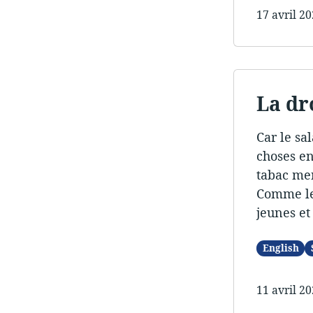
17 avril 2
La dro
Car le sal
choses en
tabac men
Comme les
jeunes et
English
11 avril 2