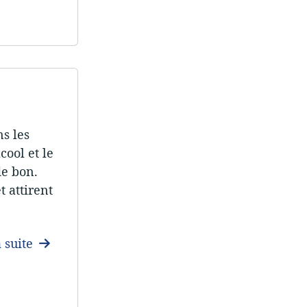
s les
cool et le
de bon.
t attirent
a suite