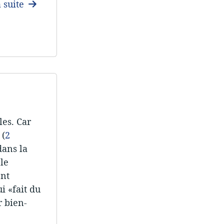
a suite
les. Car
 (
2
dans la
le
ent
i «fait du
r bien-