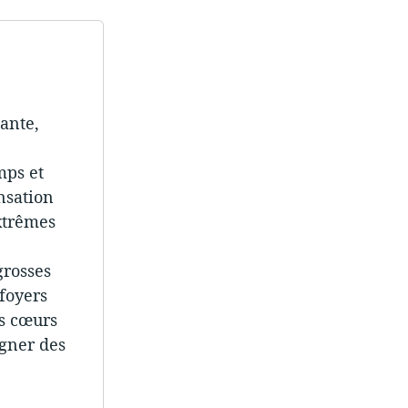
ante,
mps et
nsation
extrêmes
grosses
foyers
es cœurs
igner des