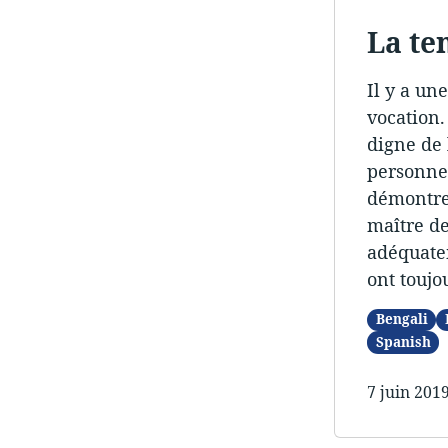
La te
Il y a un
vocation.
digne de 
personne 
démontre 
maître de
adéquatem
ont toujo
Bengali
Spanish
7 juin 201