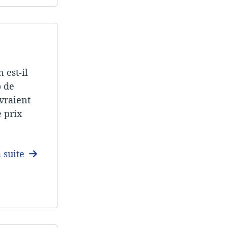
 est-il
p de
evraient
e prix
a suite