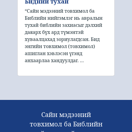
Бидний тухай
“Сайн мэдээний товхимол ба
Библийн нийгэмлэг нь авралын
тухай библийн захиасыг дэлхий
даяарх бүх ард түмэнтэй
хуваалцахад зориулагдсан. Бид
энгийн товхимол (товхимол)
ашиглан хэвлэсэн үгэнд
анхаарлаа хандуулдаг. …
Сайн мэдээний
товхимол ба Библийн