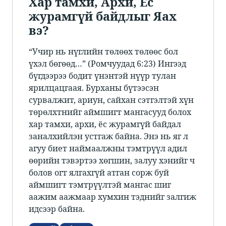
​​Хар тамхи, Архи, Ёс
журамгүй байдлыг Яах
вэ?​
​​“Учир нь нүглийн төлөөх төлөөс бол
үхэл бөгөөд…” (Ромчуудад 6:23)​ ​Ингээд
бүгдээрээ бодит үнэнтэй нүүр тулан
ярилцацгаая. Бурханы бүтээсэн
сурвалжит, ариун, сайхан сэтгэлтэй хүн
төрөлхтнийг аймшигт мангасууд болох ​​
хар тамхи, архи, ёс журамгүй байдал​​
заналхийлэн устгаж байна. Энэ нь яг л
агуу биет наймаалжны тэмтрүүл адил
өөрийн тэвэртээ хөгшин, залуу хэнийг ч
болов огт ялгахгүй атган сорж буй
аймшигт тэмтрүүлтэй мангас шиг
аажим аажмаар хумхин тэднийг залгиж
идсээр байна. ​