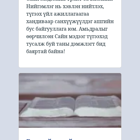
Нийгэмлэг нь хэвлэн нийтлэх,
түгээх үйл ажиллагаагаа
хандиваар санхүүжүүлдэг ашгийн
бус байгууллага юм. Амьдралыг
өөрчилсөн Сайн мэдээг түгээхэд
тусалж буй таны дэмжлэгт бид
баяртай байна!