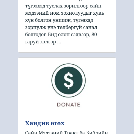
түгээхэд туслах зорилгоор сайн
мэдээний ном зохиолуудыг хувь
хүн болгон уншиж, түгээхэд
зориулж үнэ төлбөргүй санал
болгодог. Бид олон сэдвээр, 80
гаруй хэлээр …
Хандив өгөх
Сайн Мэдээний Тракт ба Библийн