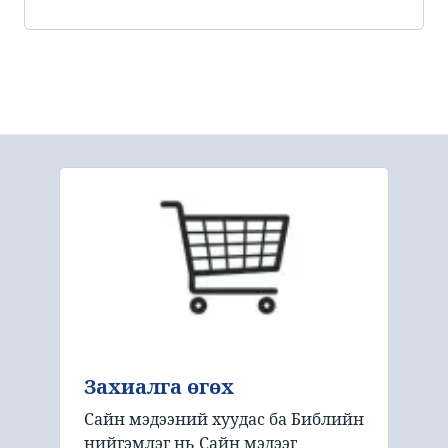
Захиалга өгөх
Сайн мэдээний хуудас ба Библийн
нийгэмлэг нь Сайн мэдээг