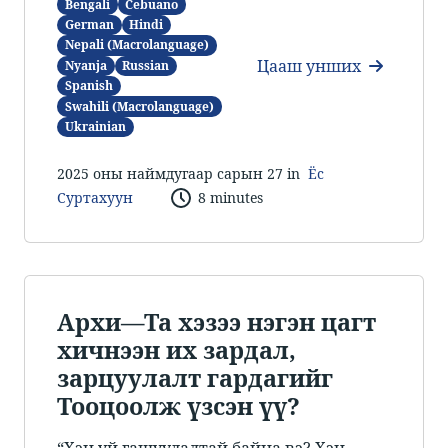
Bengali
Cebuano
German
Hindi
Nepali (Macrolanguage)
Цааш унших
Nyanja
Russian
Spanish
Swahili (Macrolanguage)
Ukrainian
2025 оны наймдугаар сарын 27 in
Ёс
Суртахуун
8 minutes
​​Архи​—​​Та хэзээ нэгэн цагт
хичнээн их зардал,
зарцуулалт гардагийг
Тооцоолж үзсэн үү? ​
“Хэн уй гашуудалтай байна вэ? Хэн