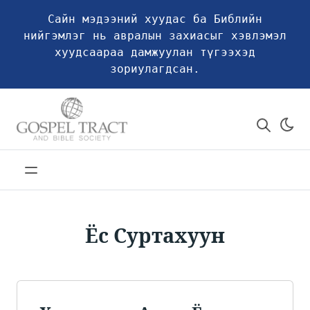
Сайн мэдээний хуудас ба Библийн
нийгэмлэг нь авралын захиасыг хэвлэмэл
хуудсаараа дамжуулан түгээхэд
зориулагдсан.
Ёс Суртахуун