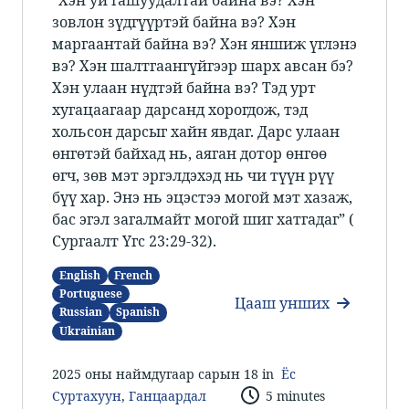
зовлон зүдгүүртэй байна вэ? Хэн
маргаантай байна вэ? Хэн яншиж үглэнэ
вэ? Хэн шалтгаангүйгээр шарх авсан бэ?
Хэн улаан нүдтэй байна вэ? Тэд урт
хугацаагаар дарсанд хорогдож, тэд
хольсон дарсыг хайн явдаг. Дарс улаан
өнгөтэй байхад нь, аяган дотор өнгөө
өгч, зөв мэт эргэлдэхэд нь чи түүн рүү
бүү хар. Энэ нь эцэстээ могой мэт хазаж,
бас эгэл загалмайт могой шиг хатгадаг”​ (​
Сургаалт Үгс 23:29-32).​
English
French
Portuguese
Цааш унших
Russian
Spanish
Ukrainian
2025 оны наймдугаар сарын 18 in
Ёс
Суртахуун
,
Ганцаардал
5 minutes