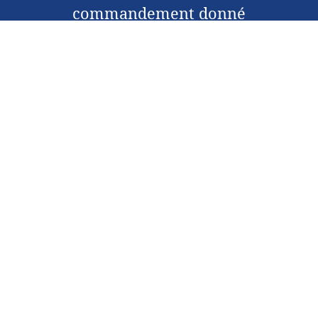
commandement donné
par Christ.
Abonnez-vous pour recevoir un traité
chaque mois sur Telegram
Contactez-nous
À propos
Affiliée à:
Église de Dieu en Christ, mennonite
Faire un don
Conditions d'utilisation