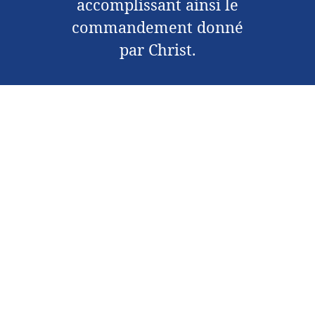
accomplissant ainsi le
commandement donné
par Christ.
Abonnez-vous pour recevoir un traité
chaque mois sur Telegram
Contactez-nous
À propos
Affiliée à:
Église de Dieu en Christ, mennonite
Faire un don
Conditions d'utilisation