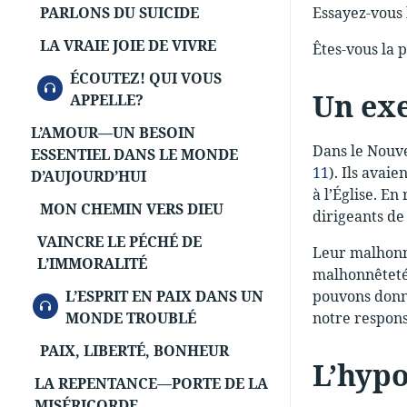
PARLONS DU SUICIDE
Essayez-vous 
LA VRAIE JOIE DE VIVRE
Êtes-vous la 
ÉCOUTEZ! QUI VOUS
AUDIO
Un exe
APPELLE?
L’AMOUR—UN BESOIN
Dans le Nouve
ESSENTIEL DANS LE MONDE
11
). Ils avai
D’AUJOURD’HUI
à l’Église. En
MON CHEMIN VERS DIEU
dirigeants de
VAINCRE LE PÉCHÉ DE
Leur malhonnê
L’IMMORALITÉ
malhonnêteté
L’ESPRIT EN PAIX DANS UN
pouvons donn
AUDIO
MONDE TROUBLÉ
notre respons
PAIX, LIBERTÉ, BONHEUR
L’hypo
LA REPENTANCE—PORTE DE LA
MISÉRICORDE