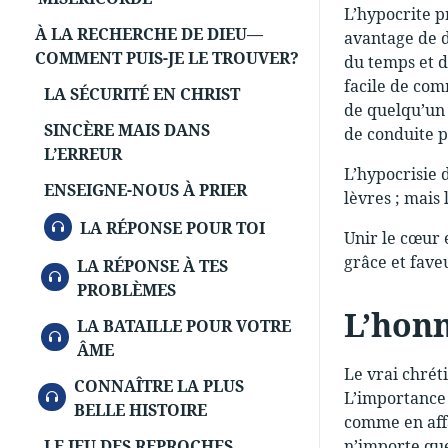
L’hypocrite pr
À LA RECHERCHE DE DIEU—
avantage de d
COMMENT PUIS-JE LE TROUVER?
du temps et d
facile de com
LA SÉCURITÉ EN CHRIST
de quelqu’un 
SINCÈRE MAIS DANS
de conduite p
L’ERREUR
L’hypocrisie 
ENSEIGNE-NOUS À PRIER
lèvres ; mais 
AUDIO
LA RÉPONSE POUR TOI
Unir le cœur 
grâce et fave
LA RÉPONSE À TES
AUDIO
PROBLÈMES
L’honn
LA BATAILLE POUR VOTRE
AUDIO
ÂME
Le vrai chrét
CONNAÎTRE LA PLUS
AUDIO
L’importance 
BELLE HISTOIRE
comme en affa
LE JEU DES REPROCHES
n’importe que