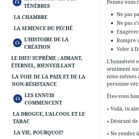
AUDIO
Pensez-vous 
TÉNÈBRES
Ne pas pa
LA CHAMBRE
Ne pas s’
LA SEMENCE DU PÉCHÉ
Exagérer 
L’HISTOIRE DE LA
Rompre u
AUDIO
CRÉATION
Voler à D
LE DIEU SUPRÊME : AIMANT,
L’honnêteté e
ÉTERNEL, BIENVEILLANT
sentiment son
nous-mêmes au
LA VOIE DE LA PAIX ET DE LA
personne véri
NON-RÉSISTANCE
LES ENNUIS
Êtes-vous hon
AUDIO
COMMENCENT
« Voilà, tu ai
LA DROGUE, L’ALCOOL ET LE
« Désirant de
TABAC
LA VIE, POURQUOI?
« Ne rendez à