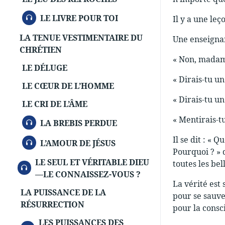
AUDIO
LE LIVRE POUR TOI
Il y a une leç
LA TENUE VESTIMENTAIRE DU
Une enseignan
CHRÉTIEN
« Non, madam
LE DÉLUGE
« Dirais-tu u
LE CŒUR DE L’HOMME
« Dirais-tu u
LE CRI DE L’ÂME
« Mentirais-tu
AUDIO
LA BREBIS PERDUE
Il se dit : « 
AUDIO
L’AMOUR DE JÉSUS
Pourquoi ? » 
LE SEUL ET VÉRITABLE DIEU
toutes les bel
AUDIO
—LE CONNAISSEZ-VOUS ?
La vérité est 
LA PUISSANCE DE LA
pour se sauve
RÉSURRECTION
pour la consc
LES PUISSANCES DES