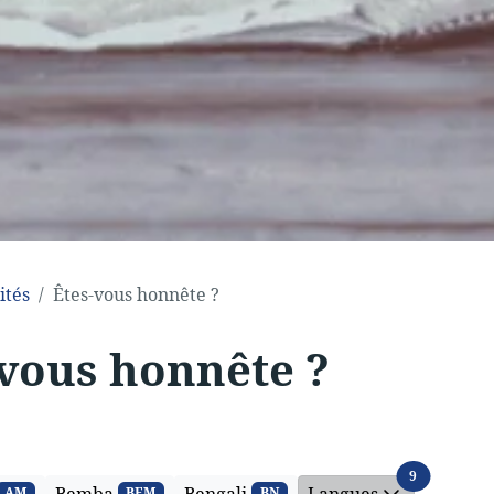
ités
Êtes-vous honnête ?
-vous honnête ?
Langues
9
AM
BEM
BN