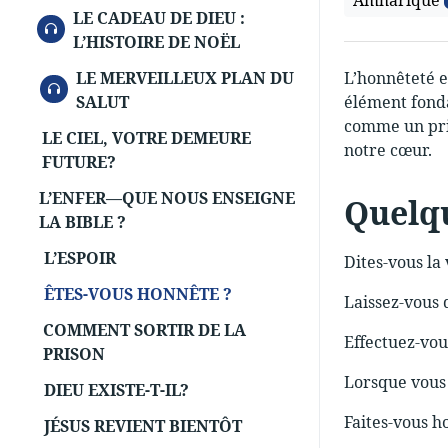
Amharique
LE CADEAU DE DIEU :
AUDIO
L’HISTOIRE DE NOËL
LE MERVEILLEUX PLAN DU
L’honnêteté es
AUDIO
SALUT
élément fonda
comme un prin
LE CIEL, VOTRE DEMEURE
notre cœur.
FUTURE?
L’ENFER—QUE NOUS ENSEIGNE
Quelqu
LA BIBLE ?
L’ESPOIR
Dites-vous la
ÊTES-VOUS HONNÊTE ?
Laissez-vous 
COMMENT SORTIR DE LA
Effectuez-vou
PRISON
Lorsque vous p
DIEU EXISTE-T-IL?
Faites-vous h
JÉSUS REVIENT BIENTÔT