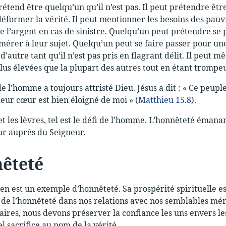
étend être quelqu’un qu’il n’est pas. Il peut prétendre être s
éformer la vérité. Il peut mentionner les besoins des pauvre
e l’argent en cas de sinistre. Quelqu’un peut prétendre se
mérer à leur sujet. Quelqu’un peut se faire passer pour un
d’autre tant qu’il n’est pas pris en flagrant délit. Il peut 
lus élevées que la plupart des autres tout en étant trompeu
de l’homme a toujours attristé Dieu. Jésus a dit : « Ce peu
leur cœur est bien éloigné de moi » (
Matthieu 15.8
).
et les lèvres, tel est le défi de l’homme. L’honnêteté émana
ur auprès du Seigneur.
êteté
ien est un exemple d’honnêteté. Sa prospérité spirituelle e
de l’honnêteté dans nos relations avec nos semblables mér
ires, nous devons préserver la conﬁance les uns envers les 
l sacriﬁce au nom de la vérité.