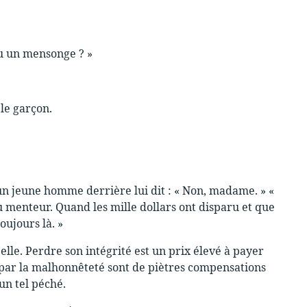
tu un mensonge ? »
le garçon.
te, un jeune homme derrière lui dit : « Non, madame. » «
 menteur. Quand les mille dollars ont disparu et que
oujours là. »
r elle. Perdre son intégrité est un prix élevé à payer
s par la malhonnêteté sont de piètres compensations
un tel péché.