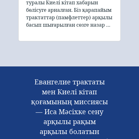
туралы Киелі кітап хабарын
бөлісуге арналған. Біз қарапайым
трактаттар (памфлеттер) арқылы
басып шығарылған сөзге назар …
Евангелие трактаты
мен Киелі кітап
қоғамының миссиясы
— Иса Мәсіхке сену
арқылы рақым
арқылы болатын