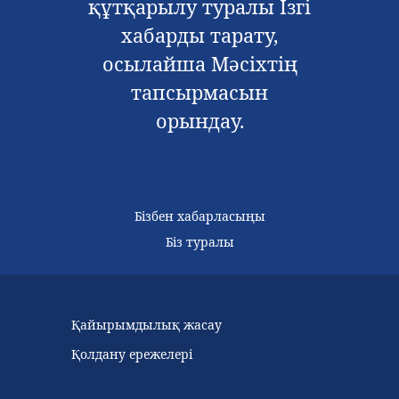
құтқарылу туралы Ізгі
хабарды тарату,
осылайша Мәсіхтің
тапсырмасын
орындау.
Бізбен хабарласыңы
Біз туралы
Қайырымдылық жасау
Қолдану ережелері