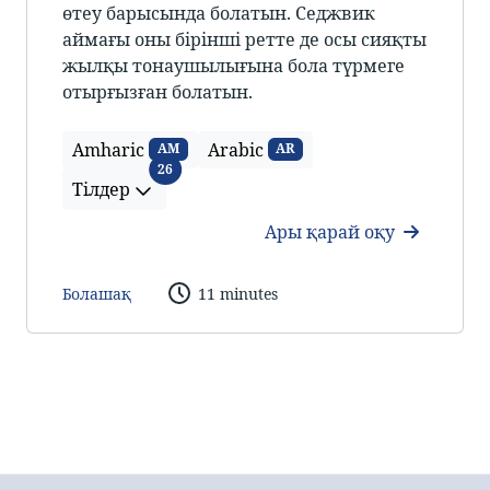
өтеу барысында болатын. Седжвик
аймағы оны бірінші ретте де осы сияқты
жылқы тонаушылығына бола түрмеге
отырғызған болатын.
Amharic
Arabic
AM
AR
Тілдер
26
Тілдер
Ары қарай оқу
Болашақ
11 minutes