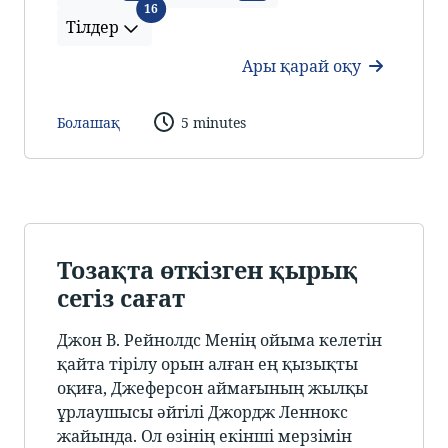
Тілдер
16
Тілдер
Ары қарай оқу
Болашақ
5 minutes
Тозақта өткізген қырық
сегіз сағат
Джон В. Рейнолдс Менің ойыма келетін
қайта тірілу орын алған ең қызықты
оқиға, Джеферсон аймағының жылқы
ұрлаушысы әйгілі Джордж Леннокс
жайында. Ол өзінің екінші мерзімін