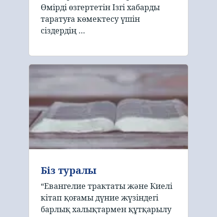
Өмірді өзгертетін Ізгі хабарды
таратуға көмектесу үшін
сіздердің …
Біз туралы
“Евангелие трактаты және Киелі
кітап қоғамы дүние жүзіндегі
барлық халықтармен құтқарылу