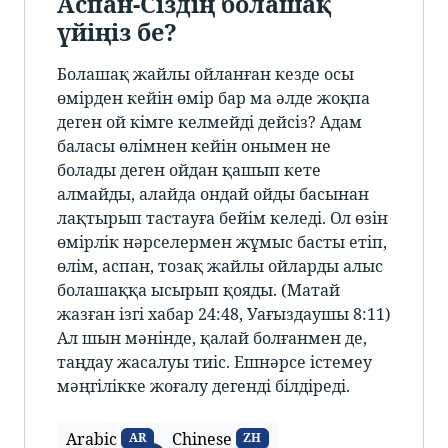
Аспан-Сіздің болашақ
үйіңіз бе?
Болашақ жайлы ойланған кезде осы
өмірден кейін өмір бар ма әлде жоқпа
деген ой кімге келмейді дейсіз? Адам
баласы өлімнен кейін онымен не
болады деген ойдан қашып кете
алмайды, алайда ондай ойды басынан
лақтырып тастауға бейім келеді. Ол өзін
өмірлік нәрселермен жұмыс басты етіп,
өлім, аспан, тозақ жайлы ойларды алыс
болашаққа ысырып қояды. (Матай
жазған ізгі хабар 24:48, Уағыздаушы 8:11)
Ал шын мәнінде, қалай болғанмен де,
таңдау жасалуы тиіс. Ешнәрсе істемеу
мәңгілікке жоғалу дегенді білдіреді.
Arabic
Chinese
AR
ZH