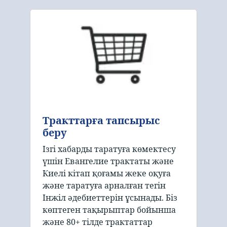
Тракттарға тапсырыс
беру
Ізгі хабарды таратуға көмектесу
үшін Евангелие трактаты және
Киелі кітап қоғамы жеке оқуға
және таратуға арналған тегін
Інжіл әдебиеттерін ұсынады. Біз
көптеген тақырыптар бойынша
және 80+ тілде трактаттар