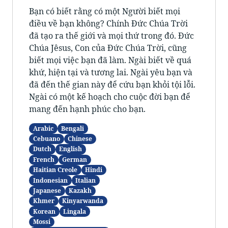
Bạn có biết rằng có một Người biết mọi
điều về bạn không? Chính Đức Chúa Trời
đã tạo ra thế giới và mọi thứ trong đó. Đức
Chúa Jêsus, Con của Đức Chúa Trời, cũng
biết mọi việc bạn đã làm. Ngài biết về quá
khứ, hiện tại và tương lai. Ngài yêu bạn và
đã đến thế gian này để cứu bạn khỏi tội lỗi.
Ngài có một kế hoạch cho cuộc đời bạn để
mang đến hạnh phúc cho bạn.
Arabic
Bengali
Cebuano
Chinese
Dutch
English
French
German
Haitian Creole
Hindi
Indonesian
Italian
Japanese
Kazakh
Khmer
Kinyarwanda
Korean
Lingala
Mossi