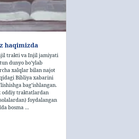
iz haqimizda
jil trakti va Injil jamiyati
tun dunyo bo’ylab
rcha xalqlar bilan najot
qidagi Bibliya xabarini
’lishishga bag’ishlangan.
z oddiy traktatlardan
isolalardan) foydalangan
lda bosma …