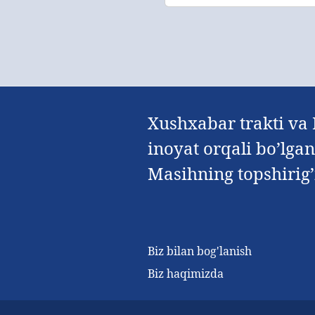
Xushxabar trakti va 
inoyat orqali bo’lga
Masihning topshirig’i
Biz bilan bog'lanish
Biz haqimizda