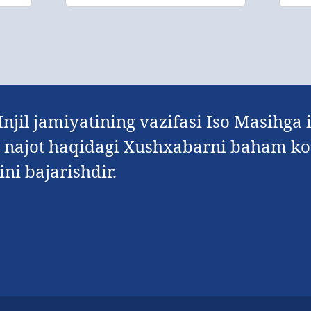
Injil jamiyatining vazifasi Iso Masihga 
n najot haqidagi Xushxabarni baham ko’
ni bajarishdir.