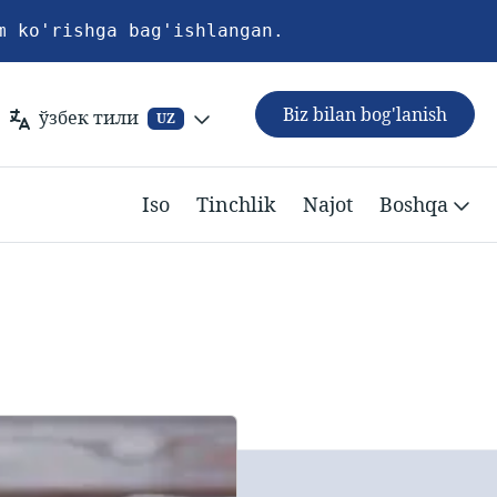
m ko'rishga bag'ishlangan.
Biz bilan bog'lanish
ўзбек тили
UZ
Iso
Tinchlik
Najot
Boshqa