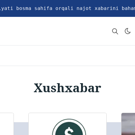
iyati bosma sahifa orqali najot xabarini baha
Xushxabar