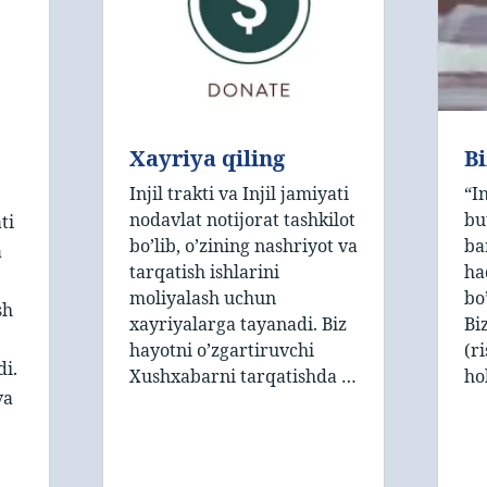
Xayriya qiling
B
Injil trakti va Injil jamiyati
“In
nodavlat notijorat tashkilot
bu
ti
bo’lib, o’zining nashriyot va
ba
a
tarqatish ishlarini
ha
moliyalash uchun
bo
sh
xayriyalarga tayanadi. Biz
Bi
hayotni o’zgartiruvchi
(r
di.
Xushxabarni tarqatishda …
ho
va