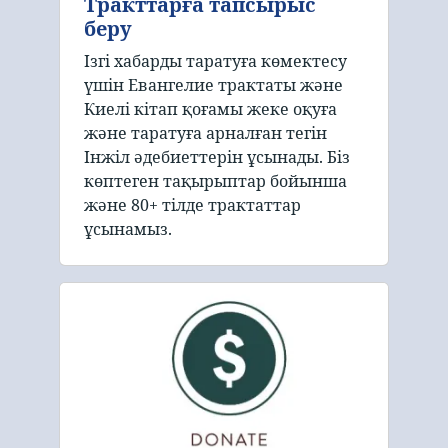
Тракттарға тапсырыс
беру
Ізгі хабарды таратуға көмектесу
үшін Евангелие трактаты және
Киелі кітап қоғамы жеке оқуға
және таратуға арналған тегін
Інжіл әдебиеттерін ұсынады. Біз
көптеген тақырыптар бойынша
және 80+ тілде трактаттар
ұсынамыз.