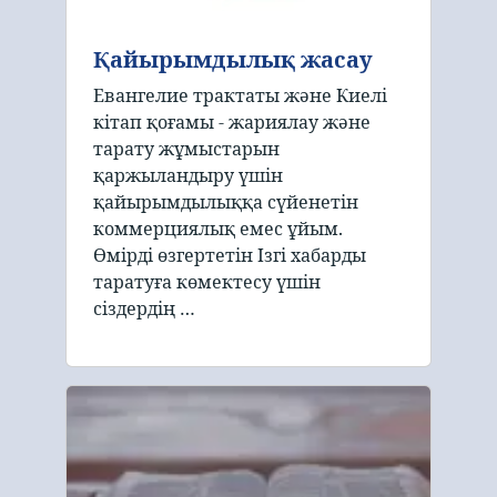
Қайырымдылық жасау
Евангелие трактаты және Киелі
кітап қоғамы - жариялау және
тарату жұмыстарын
қаржыландыру үшін
қайырымдылыққа сүйенетін
коммерциялық емес ұйым.
Өмірді өзгертетін Ізгі хабарды
таратуға көмектесу үшін
сіздердің …