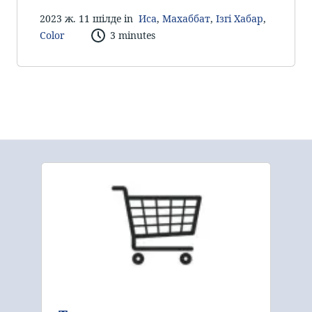
2023 ж. 11 шілде in
Иса
,
Махаббат
,
Ізгі Хабар
,
Color
3 minutes