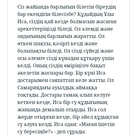
Сіз жайында барлығын білетін біреудің
бар екендігін білесізбе? Құдайдың Ұлы
Иса, сіздің қай кезде болмасын жасаған
әрекеттеріңізді біледі. Ол әлемді және
ондағының барлығын жаратты. Ол
өткен шақты, кәзіргі кезді және
болашақты біледі. Ол сізді сүйеді және
осы әлемге сізді күнәдан құтқару үшін
келді. Оның сіздің өміріңізге бақыт
әкелетін жоспары бар. Бір күні Иса
достарымен саяхаттап келе жатты. Ол
Самариядағы ауылдық аймаққа
тоқтады. Достары тамақ алып келуге
кеткен кезде, Иса бір су құдығының
жанында демалып отырды. Иса сол
жерде отырған кезде, бір әйел құдықтан
су алуға келді. Иса одан: «Маған ішетін
су бересіңбе?» - деп сұрады.