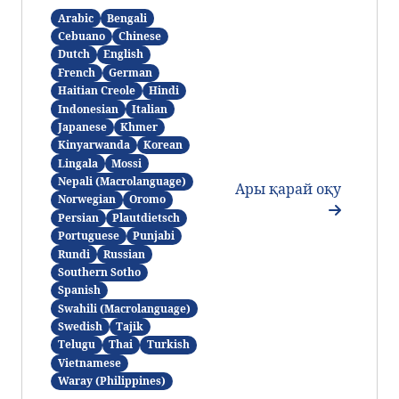
Arabic
Bengali
Cebuano
Chinese
Dutch
English
French
German
Haitian Creole
Hindi
Indonesian
Italian
Japanese
Khmer
Kinyarwanda
Korean
Lingala
Mossi
Nepali (Macrolanguage)
Ары қарай оқу
Norwegian
Oromo
Persian
Plautdietsch
Portuguese
Punjabi
Rundi
Russian
Southern Sotho
Spanish
Swahili (Macrolanguage)
Swedish
Tajik
Telugu
Thai
Turkish
Vietnamese
Waray (Philippines)