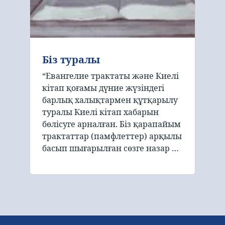
Біз туралы
“Евангелие трактаты және Киелі
кітап қоғамы дүние жүзіндегі
барлық халықтармен құтқарылу
туралы Киелі кітап хабарын
бөлісуге арналған. Біз қарапайым
трактаттар (памфлеттер) арқылы
басып шығарылған сөзге назар …