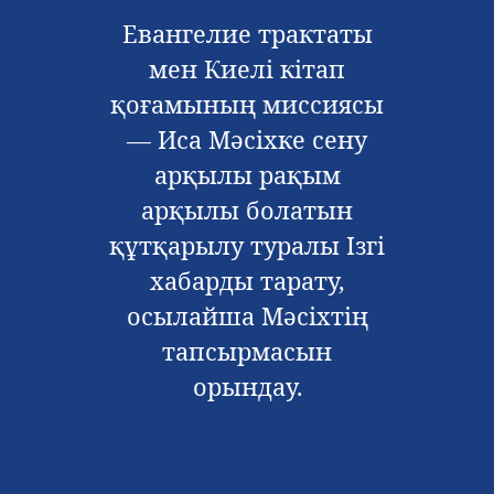
Евангелие трактаты
мен Киелі кітап
қоғамының миссиясы
— Иса Мәсіхке сену
арқылы рақым
арқылы болатын
құтқарылу туралы Ізгі
хабарды тарату,
осылайша Мәсіхтің
тапсырмасын
орындау.