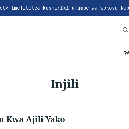
ety imejitolea kushiriki ujumbe wa wokovu ku
W
Injili
u Kwa Ajili Yako