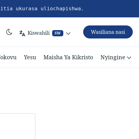
pitia ukurasa uliochapishwa.
Wasiliana nasi
Kiswahili
SW
okovu
Yesu
Maisha Ya Kikristo
Nyingine