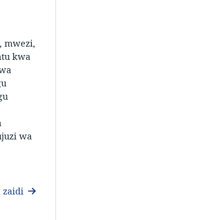
, mwezi,
mtu kwa
 wa
gu
gu
a
juzi wa
 zaidi