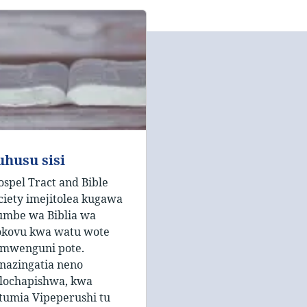
uhusu sisi
ospel Tract and Bible
ciety imejitolea kugawa
umbe wa Biblia wa
kovu kwa watu wote
imwenguni pote.
nazingatia neno
lilochapishwa, kwa
tumia Vipeperushi tu