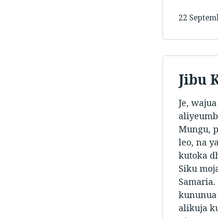
22 Septem
Jibu 
Je, waju
aliyeumb
Mungu, p
leo, na 
kutoka d
Siku moja
Samaria. 
kununua 
alikuja 