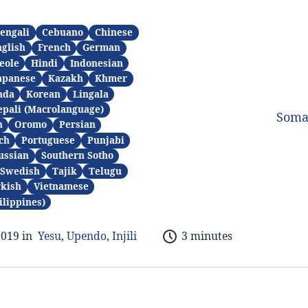
engali
Cebuano
Chinese
glish
French
German
eole
Hindi
Indonesian
apanese
Kazakh
Khmer
nda
Korean
Lingala
epali (Macrolanguage)
Soma
n
Oromo
Persian
ch
Portuguese
Punjabi
ussian
Southern Sotho
Swedish
Tajik
Telugu
kish
Vietnamese
ilippines)
2019 in
Yesu
,
Upendo
,
Injili
3 minutes