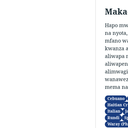
Makao
Hapo mwa
na nyota
mfano wa
kwanza a
aliwapa 
aliwapen
alimwagi
wanaweza
mema na 
Cebuano
Haitian Cr
Italian
J
Rundi
S
Waray (Ph