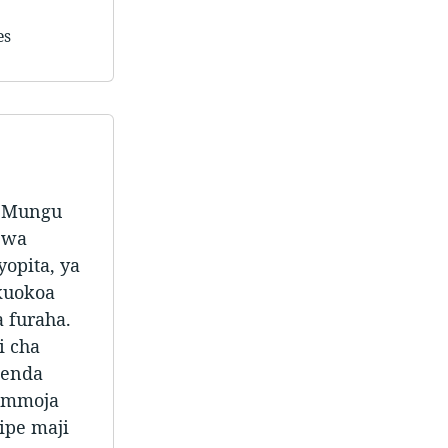
es
i Mungu
 wa
opita, ya
kuokoa
 furaha.
i cha
ienda
 mmoja
ipe maji