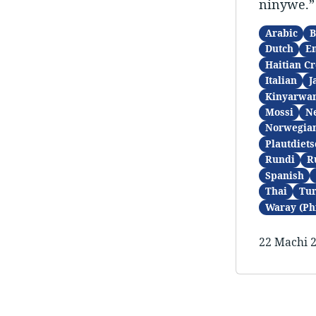
ninywe.”
Arabic
B
Dutch
En
Haitian Cr
Italian
J
Kinyarwa
Mossi
N
Norwegia
Plautdiets
Rundi
R
Spanish
Thai
Tur
Waray (Ph
22 Machi 