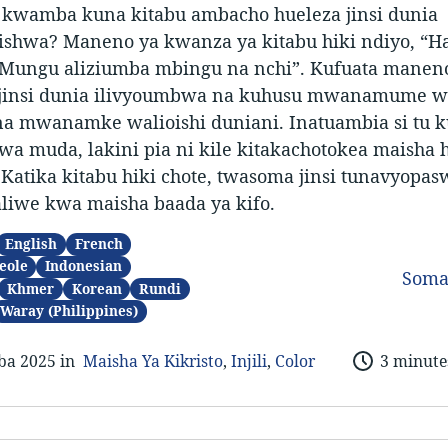
a kwamba kuna kitabu ambacho hueleza jinsi dunia
zishwa? Maneno ya kwanza ya kitabu hiki ndiyo, “H
ungu aliziumba mbingu na nchi”. Kufuata manen
 jinsi dunia ilivyoumbwa na kuhusu mwanamume w
a mwanamke walioishi duniani. Inatuambia si tu 
a muda, lakini pia ni kile kitakachotokea maisha 
 Katika kitabu hiki chote, twasoma jinsi tunavyopas
aliwe kwa maisha baada ya kifo.
English
French
eole
Indonesian
Soma
Khmer
Korean
Rundi
Waray (Philippines)
ba 2025 in
Maisha Ya Kikristo
,
Injili
,
Color
3 minute