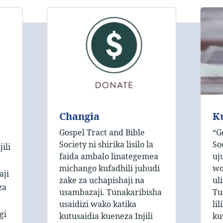
Changia
K
Gospel Tract and Bible
“G
Society ni shirika lisilo la
So
ili
faida ambalo linategemea
uj
michango kufadhili juhudi
wo
aji
zake za uchapishaji na
ul
za
usambazaji. Tunakaribisha
Tu
usaidizi wako katika
li
gi
kutusaidia kueneza Injili
ku