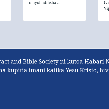
inayobadilisha …
(v
Vi
ract and Bible Society ni kutoa Habari
kupitia imani katika Yesu Kristo, hiv