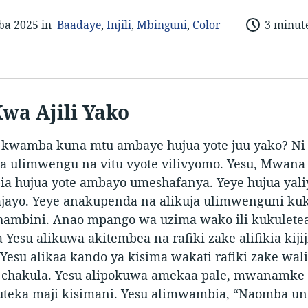
ba 2025 in
Baadaye
,
Injili
,
Mbinguni
,
Color
3 minut
Kwa Ajili Yako
a kwamba kuna mtu ambaye hujua yote juu yako? N
a ulimwengu na vitu vyote vilivyomo. Yesu, Mwana
ia hujua yote ambayo umeshafanya. Yeye hujua yaliy
yajayo. Yeye anakupenda na alikuja ulimwenguni ku
hambini. Anao mpango wa uzima wako ili kukuletea
 Yesu alikuwa akitembea na rafiki zake alifikia kijij
Yesu alikaa kando ya kisima wakati rafiki zake wal
chakula. Yesu alipokuwa amekaa pale, mwanamke
kuteka maji kisimani. Yesu alimwambia, “Naomba un