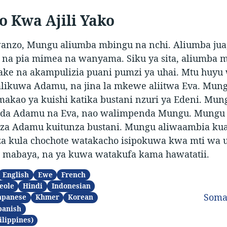
 Kwa Ajili Yako
nzo, Mungu aliumba mbingu na nchi. Aliumba jua
, na pia mimea na wanyama. Siku ya sita, aliumba 
ke na akampulizia puani pumzi ya uhai. Mtu huyu
likuwa Adamu, na jina la mkewe aliitwa Eva. Mun
makao ya kuishi katika bustani nzuri ya Edeni. Mun
da Adamu na Eva, nao walimpenda Mungu. Mungu
za Adamu kuitunza bustani. Mungu aliwaambia ku
 kula chochote watakacho isipokuwa kwa mti wa u
mabaya, na ya kuwa watakufa kama hawatatii.
English
Ewe
French
eole
Hindi
Indonesian
Soma
apanese
Khmer
Korean
panish
ilippines)