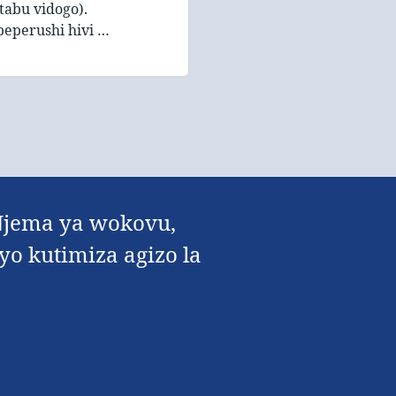
itabu vidogo).
peperushi hivi …
 Njema ya wokovu,
yo kutimiza agizo la