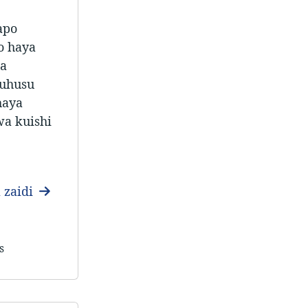
apo
o haya
a
kuhusu
haya
wa kuishi
 zaidi
s