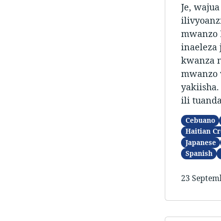
Je, waju
ilivyoan
mwanzo M
inaeleza
kwanza n
mwanzo w
yakiisha.
ili tuand
Cebuano
Haitian Cr
Japanese
Spanish
23 Septem