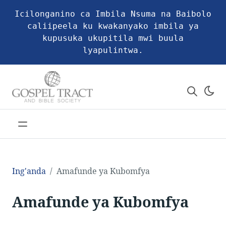
Icilonganino ca Imbila Nsuma na Baibolo
caliipeela ku kwakanyako imbila ya
kupusuka ukupitila mwi buula
lyapulintwa.
Ing'anda
Amafunde ya Kubomfya
Amafunde ya Kubomfya