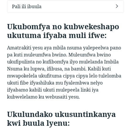
Pali ili ibuula
Ukubomfya no kubwekeshapo
ukutuma ifyaba muli ifwe:
Amatrakiti yesu aya mbila nsuma yalepeelwa pano
pa kuti muleumfwa bwino. Muleumfwa bwino
ukufipulinta no kufibomfya ilyo mulelanda Imbila
Nsuma ku lupwa, ifibusa, na bambi. Kabili kuti
mwapokelela ukufituma cipya cipya lelo tulelomba
ukuti fibe ifyashiluka mu fyalembwa nelyo
ifyabamo kabili ukuti mulepeela linki iya
kubwelelamo ku webusaiti yesu.
Ukulundako ukusuntinkanya
kwi buula lyenu: