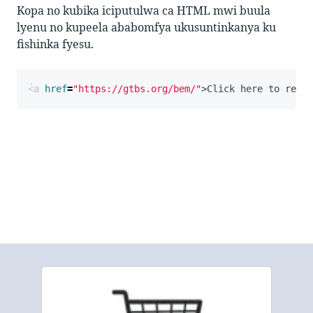
Kopa no kubika iciputulwa ca HTML mwi buula
lyenu no kupeela ababomfya ukusuntinkanya ku
fishinka fyesu.
<
a
href
=
"https://gtbs.org/bem/"
>
Click here to read 