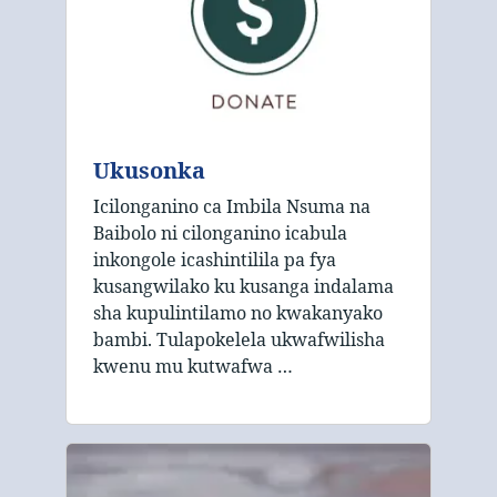
Ukusonka
Icilonganino ca Imbila Nsuma na
Baibolo ni cilonganino icabula
inkongole icashintilila pa fya
kusangwilako ku kusanga indalama
sha kupulintilamo no kwakanyako
bambi. Tulapokelela ukwafwilisha
kwenu mu kutwafwa …