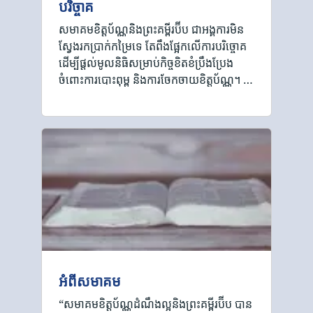
បរិច្ចាគ
សមាគមខិត្តប័ណ្ណនិងព្រះគម្ពីរប៊ីប ជាអង្គការមិន
ស្វែងរកប្រាក់កម្រៃទេ តែពឹងផ្អែកលើការបរិច្ចោគ
ដើម្បីផ្ដល់មូលនិធិសម្រាប់កិច្ចខិតខំប្រឹងប្រែង
ចំពោះការបោះពុម្ព និងការចែកចាយខិត្តប័ណ្ណ។ …
អំពីសមាគម
“សមាគម​ខិត្តប័ណ្ណដំណឹងល្អនិងព្រះគម្ពីរប៊ីប បាន