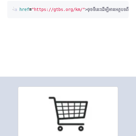
<
a
href
=
"https://gtbs.org/km/"
>
ចុចទីនេះដើម្បីអានអត្ថបទពីព្រះគម្