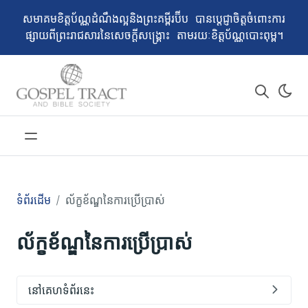
សមាគម​ខិត្តប័ណ្ណដំណឹងល្អនិងព្រះគម្ពីរប៊ីប បានប្ដេជ្ញាចិត្តចំពោះការ
ផ្សាយពីព្រះរាជសារនៃសេចក្ដីសង្គ្រោះ តាមរយៈខិត្តប័ណ្ណបោះពុម្ព។
ទំព័រដើម
ល័ក្ខខ័ណ្ឌនៃការប្រើប្រាស់
ល័ក្ខខ័ណ្ឌនៃការប្រើប្រាស់
នៅគេហទំព័រនេះ