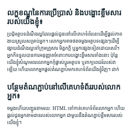
លក្ខខណ្ឌនៃការប្រើប្រាស់ និងបង្ហោះខ្លឹមសារ
របស់យើងខ្ញុំ៖
ប្រជុំអត្ថបទដំណឹងល្អដែលផ្ដល់ជូននៅលើគេហទំព័រនេះដើម្បីផ្ដល់ភាព
ងាយស្រួលសម្រាប់អ្នក។ លោកអ្នកអាចថតចម្លងអត្ថបទផ្សេងៗដើម្បី
ផ្សាយដំណឹងល្អទៅក្រុមគ្រួសារ មិត្តភក្ដិ ឬអ្នកផ្សេងទៀតដោយសេរី។
អ្នកក៏ទទួលបានការអនុញ្ញាតចំពោះការបង្ហោះខ្លឹមសារទាំងនោះ ប៉ុន្តែ
យើងខ្ញុំសំណូមពរលោកអ្នកកុំផ្លាស់ប្ដូរអត្ថបទ ឬពាក្យពេជន៍របស់វា
ឡើយ ហើយលោកអ្នកផ្ដល់តំណភ្ជាប់មកគេហទំព័រយើងខ្ញុំវិញ។ ដាក់
បន្ថែមតំណភ្ជាប់នៅលើគេហទំព័ររបស់លោក
អ្នក៖
ចម្លងហើយបញ្ជូនតាមរយៈ HTML ទៅកាន់គេហទំព័រលោកអ្នក ហើយ
ផ្ដល់ជូនអ្នកតាមដានរបស់លោកអ្នក ជាមួយនឹងតំណភ្ជាប់ខ្លឹមសាររបស់
យើងខ្ញុំ។