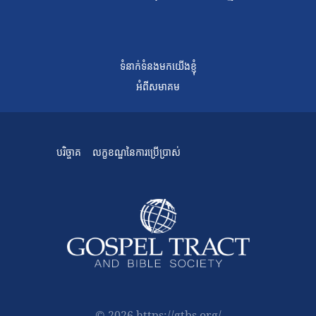
ទំនាក់ទំនងមកយើងខ្ញុំ
អំពីសមាគម
បរិច្ចាគ
លក្ខខណ្ឌនៃការប្រើប្រាស់
© 2026 https://gtbs.org/