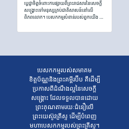
ប្ដេជ្ញាចិត្តចំពោះការផ្សាយពីព្រះរាជសារនៃសេចក្ដី
សង្គ្រោះទៅមនុស្សគ្រប់ជាតិសាសន៍នៅលើ
ពិភពលោក។ បេសកកម្មសំខាន់របស់ពួកយើង …
បេសកកម្មរបស់សមាគម
ខិត្តប័ណ្ណនិងព្រះគម្ពីរប៊ីប គឺដើម្បី
ប្រកាសពីដំណឹងល្អនៃសេចក្ដី
សង្គ្រោះ ដែលទទួលបានដោយ
ព្រះគុណតាមរយៈជំនឿលើ
ព្រះយេស៊ូវគ្រីស្ទ ដើម្បីបំពេញ
មហាបេសកកម្មរបស់ព្រះគ្រីស្ទ។