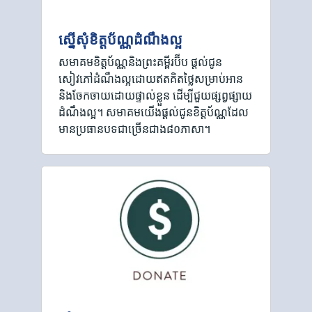
ស្នើសុំខិត្តប័ណ្ណដំណឹងល្អ
សមាគមខិត្តប័ណ្ណនិងព្រះគម្ពីរប៊ីប ផ្តល់ជូន
សៀវភៅដំណឹងល្អដោយឥតគិតថ្លៃសម្រាប់អាន
និងចែកចាយដោយផ្ទាល់ខ្លួន ដើម្បីជួយផ្សព្វផ្សាយ
ដំណឹងល្អ។ សមាគមយើងផ្ដល់ជូនខិត្តប័ណ្ណដែល
មានប្រធានបទជាច្រើនជាង៨០ភាសា។