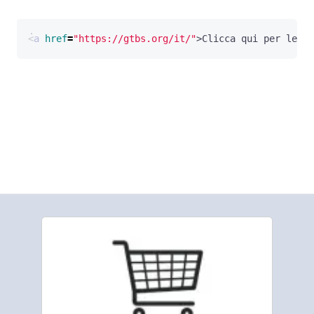
<
a
href
=
"https://gtbs.org/it/"
>
Clicca qui per legge