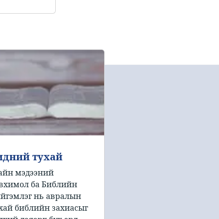
идний тухай
айн мэдээний
вхимол ба Библийн
йгэмлэг нь авралын
хай библийн захиасыг