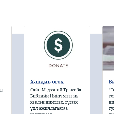
Хандив өгөх
Б
Сайн Мэдээний Тракт ба
“С
ба
Библийн Нийгэмлэг нь
то
хэвлэн нийтлэх, түгээх
ни
үйл ажиллагаагаа
ту