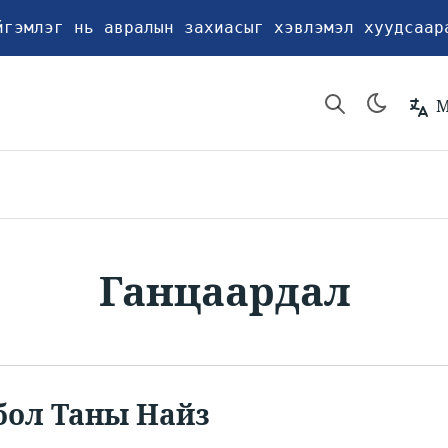
йгэмлэг нь авралын захиасыг хэвлэмэл хуудсаар
М
Ганцаардал
бол Таны Найз