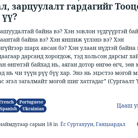
ал, зарцуулалт гардагийг Тоо
үү? ​
гашуудалтай байна вэ? Хэн зовлон зүдгүүртэй ба
аантай байна вэ? Хэн яншиж үглэнэ вэ? Хэн
гүйгээр шарх авсан бэ? Хэн улаан нүдтэй байна 
цаагаар дарсанд хорогдож, тэд хольсон дарсыг хай
ан өнгөтэй байхад нь, аяган дотор өнгөө өгч, зөв 
эд нь чи түүн рүү бүү хар. Энэ нь эцэстээ могой м
с эгэл загалмайт могой шиг хатгадаг”​ (​Сургаалт Ү
French
Portuguese
Цааш 
Spanish
Ukrainian
наймдугаар сарын 18 in
Ёс Суртахуун
,
Ганцаардал