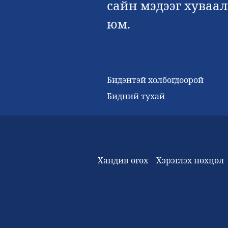
сайн мэдээг хуваа
юм.
Бидэнтэй холбогдоорой
Бидний тухай
Хандив өгөх
Хэрэглэх нөхцөл