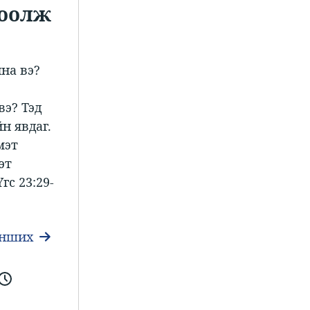
цоолж
йна вэ?
вэ? Тэд
н явдаг.
мэт
эт
гс 23:29-
унших