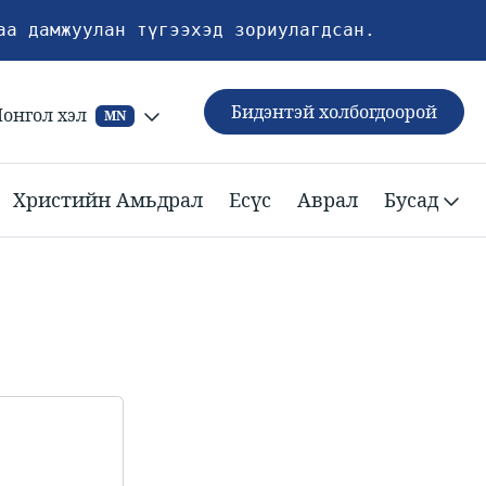
аа дамжуулан түгээхэд зориулагдсан.
Бидэнтэй холбогдоорой
онгол хэл
MN
Христийн Амьдрал
Есүс
Аврал
Бусад