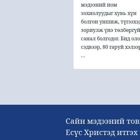
мэдээний ном
зохиолуудыг хувь хүн
болгон уншиж, түгээхэ
зориулж үнэ төлбөргү
санал болгодог. Бид ол
сэдвээр, 80 гаруй хэлээ
…
Сайн мэдээний тов
Есүс Христэд итгэ