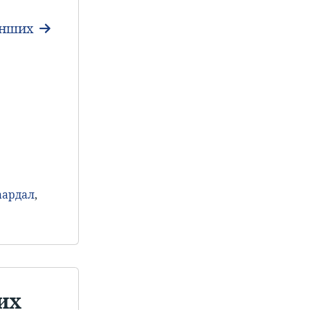
унших
аардал
,
 их