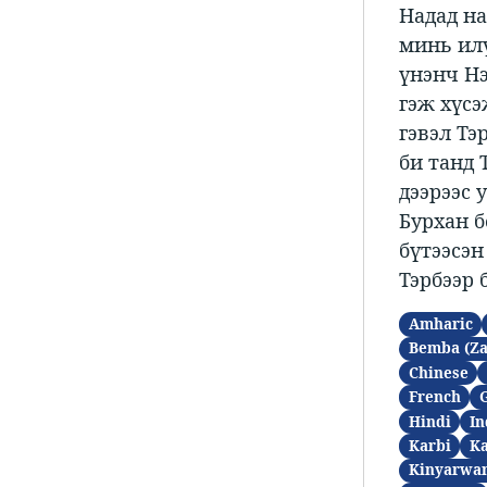
Надад на
минь илү
үнэнч Нэ
гэж хүсэ
гэвэл Тэ
би танд 
дээрээс 
Бурхан б
бүтээсэн
Тэрбээр 
Amharic
Bemba (Z
Chinese
French
Hindi
In
Karbi
K
Kinyarwa