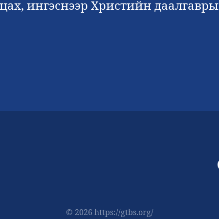
лцах, ингэснээр Христийн даалгавры
© 2026 https://gtbs.org/