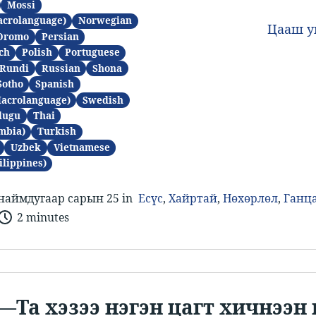
Mossi
acrolanguage)
Norwegian
Цааш 
Oromo
Persian
ch
Polish
Portuguese
Rundi
Russian
Shona
Sotho
Spanish
Macrolanguage)
Swedish
lugu
Thai
mbia)
Turkish
Uzbek
Vietnamese
ilippines)
наймдугаар сарын 25 in
Есүс
,
Хайртай
,
Нөхөрлөл
,
Ганц
2 minutes
и​—​​Та хэзээ нэгэн цагт хичнээн