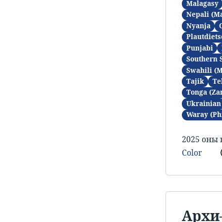
Malagasy
Nepali (M
Nyanja
Plautdiets
Punjabi
Southern 
Swahili (
Tajik
Te
Tonga (Za
Ukrainian
Waray (Ph
2025 оны 
Color
​​Арх