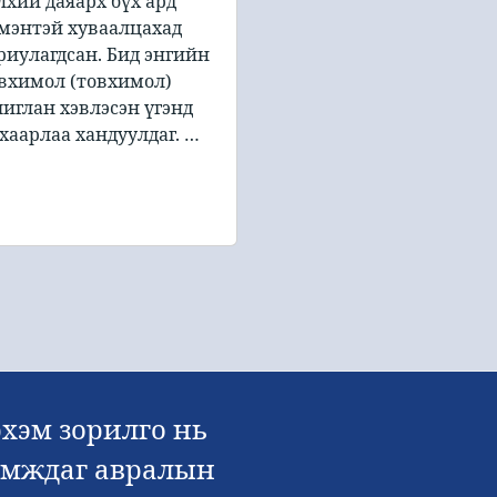
лхий даяарх бүх ард
мэнтэй хуваалцахад
риулагдсан. Бид энгийн
вхимол (товхимол)
иглан хэвлэсэн үгэнд
хаарлаа хандуулдаг. …
хэм зорилго нь
дамждаг авралын