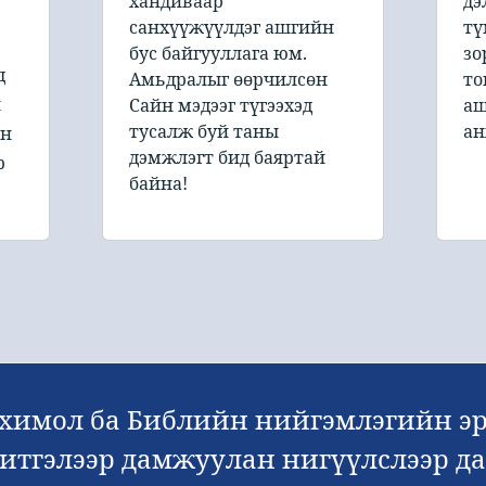
хандиваар
дэ
санхүүжүүлдэг ашгийн
тү
бус байгууллага юм.
зо
д
Амьдралыг өөрчилсөн
то
й
Сайн мэдээг түгээхэд
аш
тусалж буй таны
ан
он
дэмжлэгт бид баяртай
р
байна!
химол ба Библийн нийгэмлэгийн эр
х итгэлээр дамжуулан нигүүлслээр 