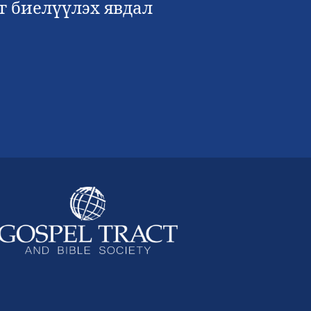
г биелүүлэх явдал