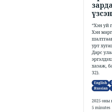
зард
үзсэн 
“Хэн уй 
Хэн марг
шалтгаан
урт хуга
Дарс ула
эргэлдэх
хазаж, ба
32).​
English
Russian
2025 оны 
5 minutes