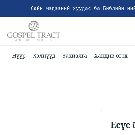
Сайн мэдээний хуудас ба Библийн ни
Нүүр
Хэлнүүд
Захиалга
Хандив өгөх
Есүс 