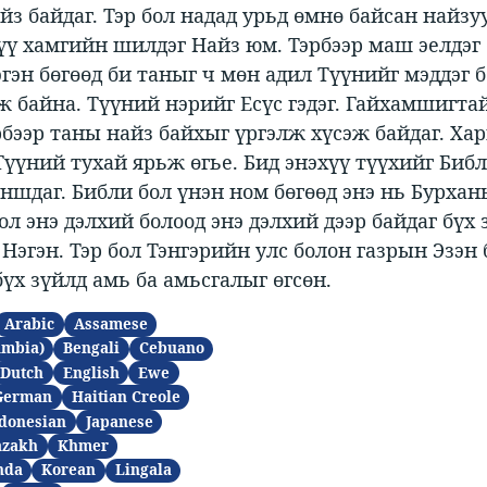
йз байдаг. Тэр бол надад урьд өмнө байсан найзу
ү хамгийн шилдэг Найз юм. Тэрбээр маш эелдэг 
гэн бөгөөд би таныг ч мөн адил Түүнийг мэддэг 
ж байна. Түүний нэрийг Есүс гэдэг. Гайхамшигта
рбээр таны найз байхыг үргэлж хүсэж байдаг. Ха
Түүний тухай ярьж өгье. Бид энэхүү түүхийг Биб
уншдаг. Библи бол үнэн ном бөгөөд энэ нь Бурхан
ол энэ дэлхий болоод энэ дэлхий дээр байдаг бүх
 Нэгэн. Тэр бол Тэнгэрийн улс болон газрын Эзэн 
бүх зүйлд амь ба амьсгалыг өгсөн.
Arabic
Assamese
ambia)
Bengali
Cebuano
Dutch
English
Ewe
German
Haitian Creole
donesian
Japanese
azakh
Khmer
nda
Korean
Lingala