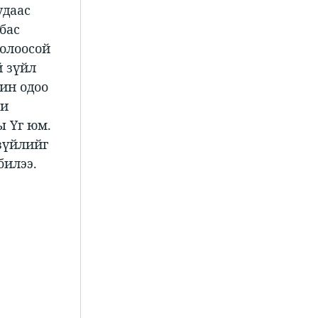
удаас
бас
болоосой
й зүйл
рин одоо
ли
ы Үг юм.
 зүйлийг
билээ.