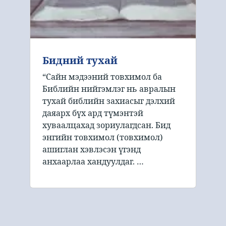
Бидний тухай
“Сайн мэдээний товхимол ба
Библийн нийгэмлэг нь авралын
тухай библийн захиасыг дэлхий
даяарх бүх ард түмэнтэй
хуваалцахад зориулагдсан. Бид
энгийн товхимол (товхимол)
ашиглан хэвлэсэн үгэнд
анхаарлаа хандуулдаг. …