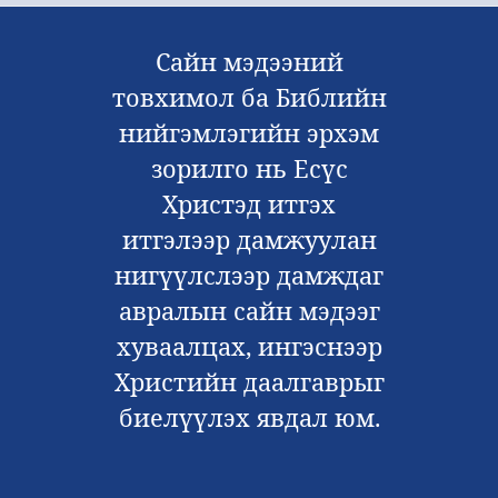
Сайн мэдээний
товхимол ба Библийн
нийгэмлэгийн эрхэм
зорилго нь Есүс
Христэд итгэх
итгэлээр дамжуулан
нигүүлслээр дамждаг
авралын сайн мэдээг
хуваалцах, ингэснээр
Христийн даалгаврыг
биелүүлэх явдал юм.