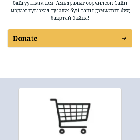
байгууллага юм. Амьдралыг өөрчилсөн Сайн
мэдээг түгээхэд тусалж буй таны дэмжлэгт бид
баяртай байна!
Donate