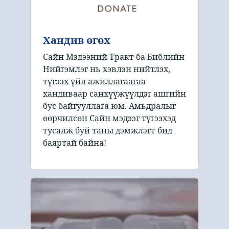
Хандив өгөх
Сайн Мэдээний Тракт ба Библийн
Нийгэмлэг нь хэвлэн нийтлэх,
түгээх үйл ажиллагаагаа
хандиваар санхүүжүүлдэг ашгийн
бус байгууллага юм. Амьдралыг
өөрчилсөн Сайн мэдээг түгээхэд
тусалж буй таны дэмжлэгт бид
баяртай байна!