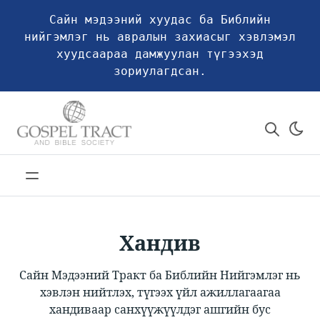
Сайн мэдээний хуудас ба Библийн
нийгэмлэг нь авралын захиасыг хэвлэмэл
хуудсаараа дамжуулан түгээхэд
зориулагдсан.
Хандив
Сайн Мэдээний Тракт ба Библийн Нийгэмлэг нь
хэвлэн нийтлэх, түгээх үйл ажиллагаагаа
хандиваар санхүүжүүлдэг ашгийн бус