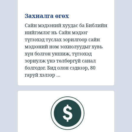
Захиалга өгөх
Сайн мэдээний хуудас ба Библийн
нийгэмлэг нь Сайн мэдээг
түгээхэд туслах зорилгоор сайн
мэдээний ном зохиолуудыг хувь
хүн болгон уншиж, түгээхэд
зориулж үнэ төлбөргүй санал
болгодог. Бид олон сэдвээр, 80
гаруй хэлээр …