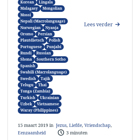
Korean
Lingala
Malagasy
Mongolian
Mossi
Nepali (Macrolanguage)
Lees verder
Norwegian
Nyanja
Oromo
Persian
Plautdietsch
Polish
Portuguese
Punjabi
Rundi
Russian
Shona
Southern Sotho
Spanish
Swahili (Macrolanguage)
Swedish
Tajik
Telugu
Thai
Tonga (Zambia)
Turkish
Ukrainian
Uzbek
Vietnamese
Waray (Philippines)
15 maart 2019 in
Jezus
,
Liefde
,
Vriendschap
,
Eenzaamheid
3 minuten