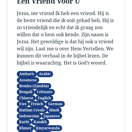
Een Vriend Voor U
Jezus, uw vriend Ik heb een vriend. Hij is
de beste vriend die ik ooit gehad heb. Hij is
zo vriendelijk en echt dat ik graag zou
willen dat u hem ook kende. Zijn naam is
Jezus. Het geweldige is dat hij ook u vriend
wil zijn. Laat me u over Hem Vertellen. We
kunnen dit verhaal in de bijbel lezen. De
bijbel is waarachtig. Het is God’s woord.
Amharic
Arabic
Assamese
Bemba (Zambia)
Bengali
Cebuano
Chinese
English
Ewe
French
German
Haitian Creole
Hindi
Indonesian
Japanese
Karbi
Kazakh
Khmer
Kinyarwanda