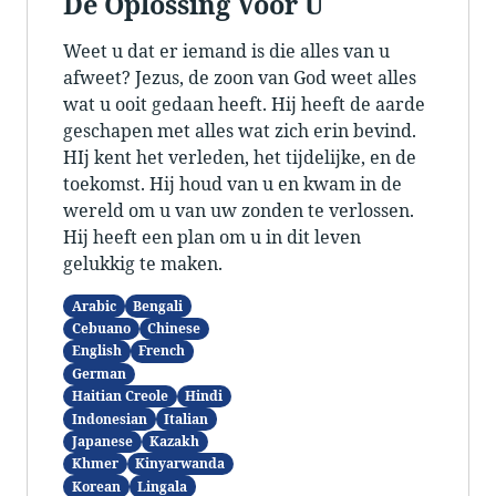
De Oplossing Voor U
Weet u dat er iemand is die alles van u
afweet? Jezus, de zoon van God weet alles
wat u ooit gedaan heeft. Hij heeft de aarde
geschapen met alles wat zich erin bevind.
HIj kent het verleden, het tijdelijke, en de
toekomst. Hij houd van u en kwam in de
wereld om u van uw zonden te verlossen.
Hij heeft een plan om u in dit leven
gelukkig te maken.
Arabic
Bengali
Cebuano
Chinese
English
French
German
Haitian Creole
Hindi
Indonesian
Italian
Japanese
Kazakh
Khmer
Kinyarwanda
Korean
Lingala