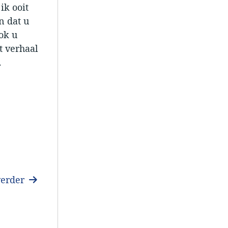
ik ooit
n dat u
ok u
t verhaal
.
verder