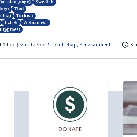
Macrolanguage)
Swedish
lugu
Thai
mbia)
Turkish
Uzbek
Vietnamese
ilippines)
2019 in
Jezus
,
Liefde
,
Vriendschap
,
Eenzaamheid
3 