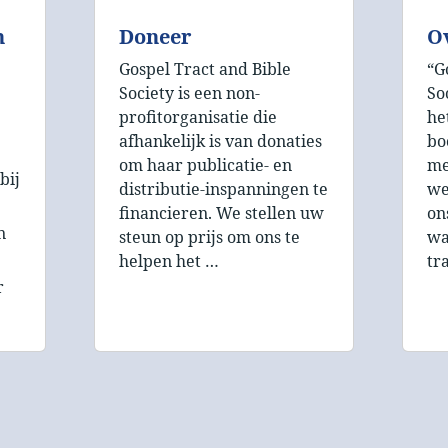
n
Doneer
O
Gospel Tract and Bible
“G
Society is een non-
So
profitorganisatie die
he
afhankelijk is van donaties
bo
om haar publicatie- en
me
bij
distributie-inspanningen te
we
financieren. We stellen uw
on
n
steun op prijs om ons te
wa
helpen het …
tr
r