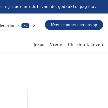
ssing door middel van de gedrukte pagina.
Neem contact met ons op
Nederlands
NL
Jezus
Vrede
Christelijk Leven