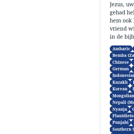
Jezus, uw
gehad heb
hem ook k
vriend wi
in de bij
Amharic
Bemba (Z
Chinese
German
Indonesia
Kazakh
Korean
Mongolia
Nepali (M
Nyanja
Plautdiets
Punjabi
Southern 