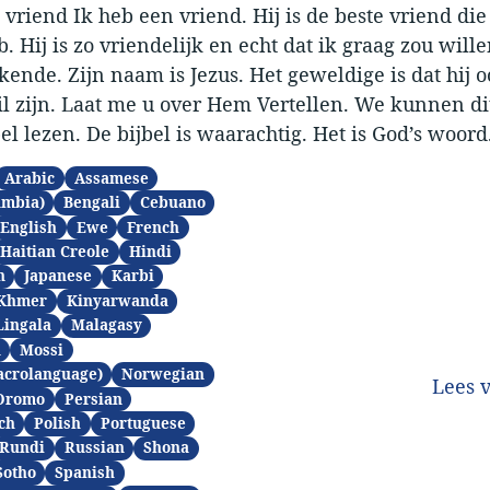
 vriend Ik heb een vriend. Hij is de beste vriend die 
. Hij is zo vriendelijk en echt dat ik graag zou wille
ende. Zijn naam is Jezus. Het geweldige is dat hij o
l zijn. Laat me u over Hem Vertellen. We kunnen di
bel lezen. De bijbel is waarachtig. Het is God’s woord
Arabic
Assamese
ambia)
Bengali
Cebuano
English
Ewe
French
Haitian Creole
Hindi
n
Japanese
Karbi
Khmer
Kinyarwanda
Lingala
Malagasy
n
Mossi
acrolanguage)
Norwegian
Lees 
Oromo
Persian
ch
Polish
Portuguese
Rundi
Russian
Shona
Sotho
Spanish