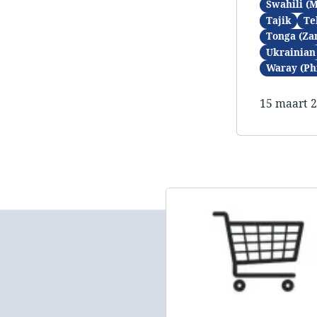
Swahili (
Tajik
Te
Tonga (Za
Ukrainian
Waray (Ph
15 maart 