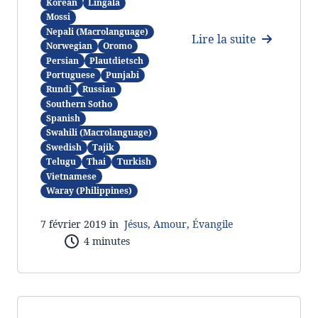
Korean
Lingala
Mossi
Nepali (Macrolanguage)
Lire la suite
Norwegian
Oromo
Persian
Plautdietsch
Portuguese
Punjabi
Rundi
Russian
Southern Sotho
Spanish
Swahili (Macrolanguage)
Swedish
Tajik
Telugu
Thai
Turkish
Vietnamese
Waray (Philippines)
7 février 2019 in
Jésus
,
Amour
,
Évangile
4 minutes