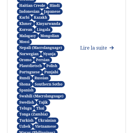
Haitian Creole
Hindi
Indonesian
Japanese
Karbi
Kazakh
Khmer
Kinyarwanda
Korean
Lingala
Malagasy
Mongolian
Mossi
Lire la suite
Nepali (Macrolanguage)
Norwegian
Nyanja
Oromo
Persian
Plautdietsch
Polish
Portuguese
Punjabi
Rundi
Russian
Shona
Southern Sotho
Spanish
Swahili (Macrolanguage)
Swedish
Tajik
Telugu
Thai
Tonga (Zambia)
Turkish
Ukrainian
Uzbek
Vietnamese
Waray (Philippines)