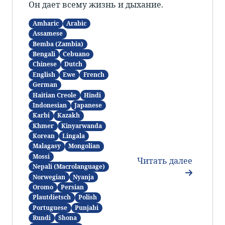
Он дает всему жизнь и дыхание.
Amharic
Arabic
Assamese
Bemba (Zambia)
Bengali
Cebuano
Chinese
Dutch
English
Ewe
French
German
Haitian Creole
Hindi
Indonesian
Japanese
Karbi
Kazakh
Khmer
Kinyarwanda
Korean
Lingala
Malagasy
Mongolian
Mossi
Читать далее
Nepali (Macrolanguage)
Norwegian
Nyanja
Oromo
Persian
Plautdietsch
Polish
Portuguese
Punjabi
Rundi
Shona