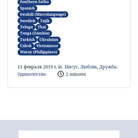
Southern Sotho
Spanish
Swahili (Macrolanguage)
Swedish
Tajik
Telugu
Thai
Tonga (Zambia)
Turkish
Ukrainian
Uzbek
Vietnamese
Waray (Philippines)
15 февраля 2019 г. in
Иисус
,
Любовь
,
Дружба
,
Одиночество
2 minutes