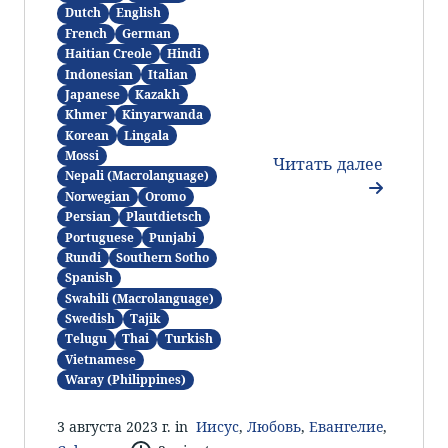
Dutch
English
French
German
Haitian Creole
Hindi
Indonesian
Italian
Japanese
Kazakh
Khmer
Kinyarwanda
Korean
Lingala
Mossi
Читать далее
Nepali (Macrolanguage)
Norwegian
Oromo
Persian
Plautdietsch
Portuguese
Punjabi
Rundi
Southern Sotho
Spanish
Swahili (Macrolanguage)
Swedish
Tajik
Telugu
Thai
Turkish
Vietnamese
Waray (Philippines)
3 августа 2023 г. in
Иисус
,
Любовь
,
Евангелие
,