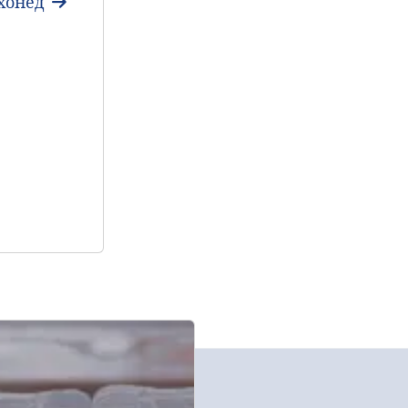
хонед