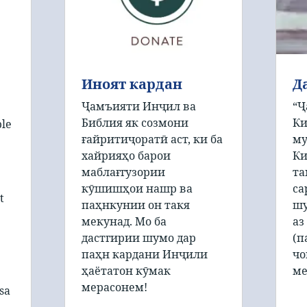
Иноят кардан
Д
Ҷамъияти Инҷил ва
“Ҷ
Библия як созмони
Ки
ble
ғайритиҷоратӣ аст, ки ба
му
хайрияҳо барои
Ки
маблағгузории
та
кӯшишҳои нашр ва
са
t
паҳнкунии он такя
шу
мекунад. Мо ба
аз
дастгирии шумо дар
(п
паҳн кардани Инҷили
чо
ҳаётатон кӯмак
ме
мерасонем!
sa