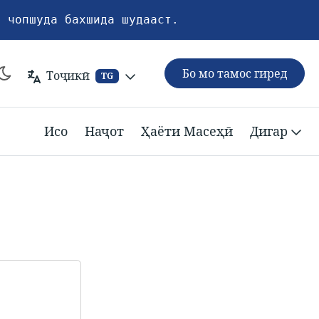
и чопшуда бахшида шудааст.
Бо мо тамос гиред
Тоҷикӣ
TG
Исо
Наҷот
Ҳаёти Масеҳӣ
Дигар