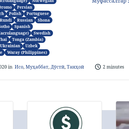
Муфассалтар 
acrolanguage)
Norwegian
Oromo
Persian
ch
Polish
Portuguese
Rundi
Russian
Shona
Sotho
Spanish
Macrolanguage)
Swedish
Thai
Tonga (Zambia)
Ukrainian
Uzbek
e
Waray (Philippines)
020 in
Исо
,
Муҳаббат
,
Дӯстӣ
,
Танҳоӣ
2 minutes