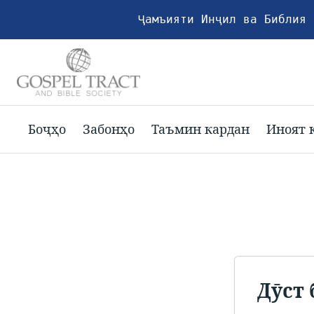
Ҷамъияти Инҷил ва Библия 
Боҷҳо
Забонҳо
Таъмин кардан
Иноят 
Дӯст 