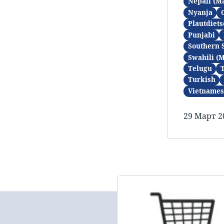
Nepali (M
Nyanja
Plautdiets
Punjabi
Southern 
Swahili (
Telugu
Turkish
Vietnames
29 Март 2