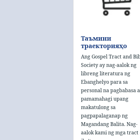
Таъмини
траекторияҳо
Ang Gospel Tract and Bi
Society ay nag-aalok ng
libreng literatura ng
Ebanghelyo para sa
personal na pagbabasa a
pamamahagi upang
makatulong sa
pagpapalaganap ng
Magandang Balita. Nag-
aalok kami ng mga tract 