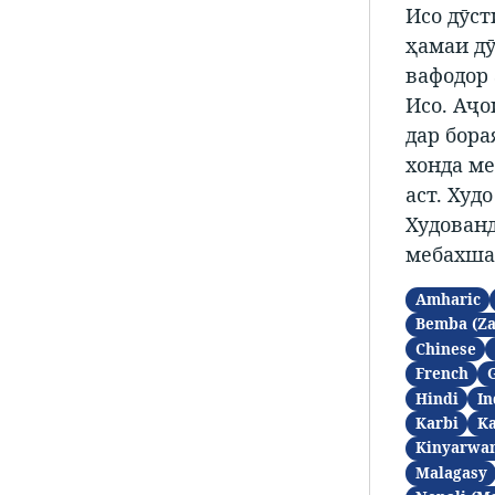
Исо дӯст
ҳамаи дӯ
вафодор 
Исо. Аҷо
дар бора
хонда ме
аст. Худ
Худованд
мебахша
Amharic
Bemba (Z
Chinese
French
Hindi
In
Karbi
K
Kinyarwa
Malagasy