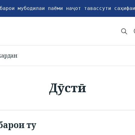
барои мубодилаи паёми наҷот тавассути саҳифа
кардан
Дӯстӣ
барои ту