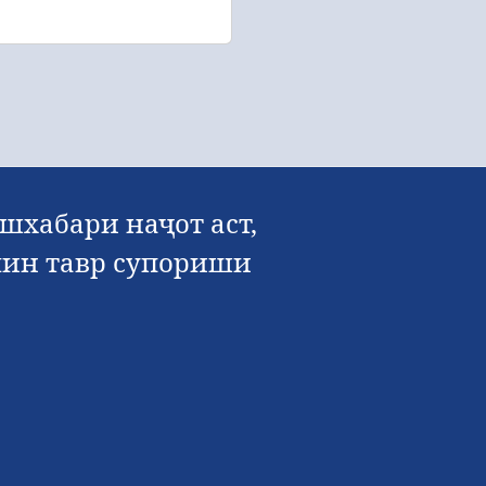
шхабари наҷот аст,
амин тавр супориши