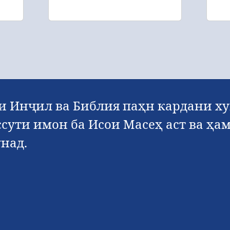
 Инҷил ва Библия паҳн кардани ху
ассути имон ба Исои Масеҳ аст ва ҳ
над.