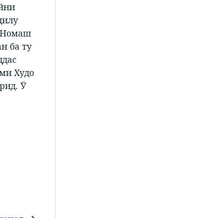
айни
дилу
. Номаш
н ба ту
ддас
ми Худо
рид. Ӯ