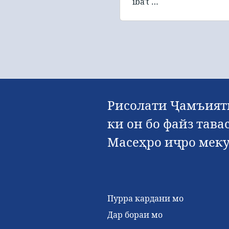
iba't …
Рисолати Ҷамъияти
ки он бо файз тав
Масеҳро иҷро меку
Пурра кардани мо
Дар бораи мо