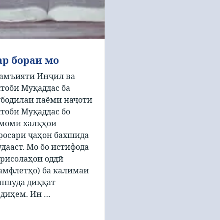
ар бораи мо
амъияти Инҷил ва
тоби Муқаддас ба
бодилаи паёми наҷоти
тоби Муқаддас бо
моми халқҳои
росари ҷаҳон бахшида
дааст. Мо бо истифода
 рисолаҳои оддӣ
амфлетҳо) ба калимаи
пшуда диққат
диҳем. Ин …