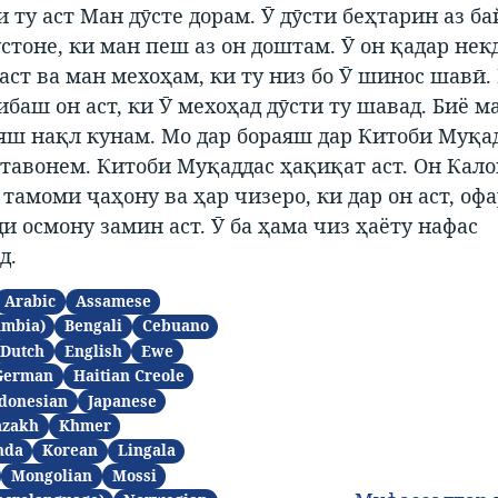
и ту аст Ман дӯсте дорам. Ӯ дӯсти беҳтарин аз б
стоне, ки ман пеш аз он доштам. Ӯ он қадар нек
аст ва ман мехоҳам, ки ту низ бо Ӯ шинос шавӣ
ибаш он аст, ки Ӯ мехоҳад дӯсти ту шавад. Биё ма
яш нақл кунам. Мо дар бораяш дар Китоби Муқа
тавонем. Китоби Муқаддас ҳақиқат аст. Он Кало
о тамоми ҷаҳону ва ҳар чизеро, ки дар он аст, офа
и осмону замин аст. Ӯ ба ҳама чиз ҳаёту нафас
д.
Arabic
Assamese
ambia)
Bengali
Cebuano
Dutch
English
Ewe
German
Haitian Creole
donesian
Japanese
azakh
Khmer
nda
Korean
Lingala
Mongolian
Mossi