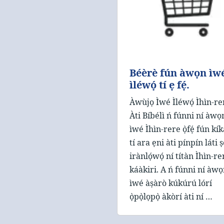
Béèrè fún àwọn ìw
ìléwọ́ tí ẹ fẹ́.
Àwùjọ Ìwé Ìléwọ́ Ìhìn-re
Àti Bíbélì ń fúnni ní àwọ
ìwé Ìhìn-rere ọ̀fẹ́ fún kík
tí ara ẹni àti pínpín láti 
irànlọ́wọ́ ní títàn Ìhìn-re
káàkiri. A ń fúnni ní àw
ìwé àṣàrò kúkúrú lórí
ọ̀pọ̀lọpọ̀ àkòrí àti ní …