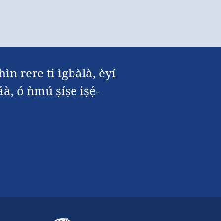
hìn rere ti ìgbàlà, èyí
áà, ó ǹmú ṣíṣe iṣẹ́-