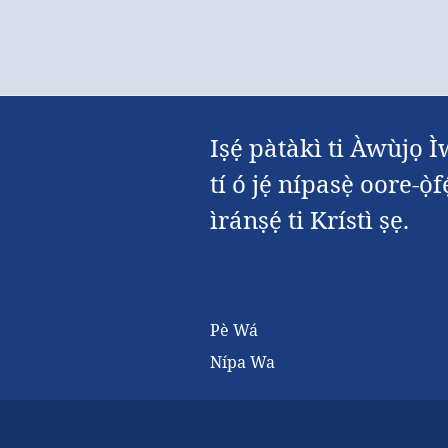
Iṣẹ́ pàtàkì ti Àwùjọ Ì
tí ó jẹ́ nípasẹ̀ oore-ọ
ìránṣẹ́ ti Krístì ṣẹ.
Pè Wá
Nípa Wa