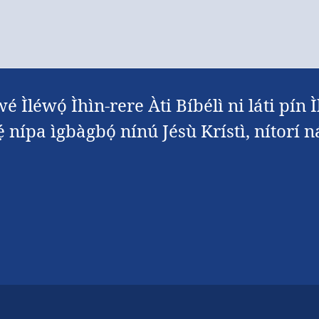
wé Ìléwọ́ Ìhìn-rere Àti Bíbélì ni láti pín Ì
̀fẹ́ nípa ìgbàgbọ́ nínú Jésù Krístì, nítorí n