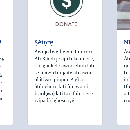
é
Ṣètọrẹ
N
Àwùjọ Ìwé Ìléwọ́ Ìhìn-rere
Àw
Àti Bíbélì jẹ́ àjọ ti kò ní èrè,
Àti
re
tí ó gbẹ́kẹ̀lé àwọn ẹ̀bùn láti
ìp
n
ṣe ìnáwó títẹ̀jáde àti àwọn
tí 
à
akitiyan pínpín. A gba
èn
ṣe
àtìlẹyìn rẹ láti fún wa ni
Ìfo
re
irànlọ́wọ́ láti tan Ìhìn-rere
a t
ọn
ìyípadà ìgbésí ayé …
ìr