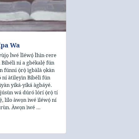
ípa Wa
ùjọ Ìwé Ìléwọ́ Ìhìn-rere
 Bíbélì ni a gbékalẹ̀ fún
ín fúnni ọ̀rọ̀ ìgbàlà ọkàn
ó ní àtìlẹyìn Bíbélì fún
ìyàn yíká-yíká àgbáyé.
júsùn wá dúró lórí ọ̀rọ̀ tí
ẹ̀, lílo àwọn ìwé ìléwọ́ ní
ọ̀rùn. Àwọn ìwé …