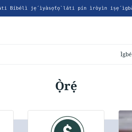
ti Bíbélì jẹ́ ìyàsọ́tọ̀ láti pín ìròyìn iṣẹ́ ìgb
Ìgbé
Ọ̀rẹ́