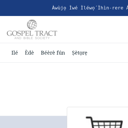
Àwùjọ Ìwé Ìléwọ́ Ìhìn-rere À
Ilé
Èdè
Béèrè fún
Ṣètọrẹ