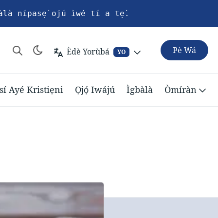
àlà nípasẹ̀ ojú ìwé tí a tẹ̀.
Pè Wá
Èdè Yorùbá
YO
sí Ayé Kristiẹni
Ọjọ́ Iwájú
Ìgbàlà
Òmíràn