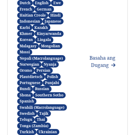
Dutch
English
Ewe
French
German
Haitian Creole
Hindi
Indonesian
Japanese
Karbi
Kazakh
Khmer
Kinyarwanda
Korean
Lingala
Malagasy
Mongolian
Mossi
Basaha ang
Nepali (Macrolanguage)
Dugang
Norwegian
Nyanja
Oromo
Persian
Plautdietsch
Polish
Portuguese
Punjabi
Rundi
Russian
Shona
Southern Sotho
Spanish
Swahili (Macrolanguage)
Swedish
Tajik
Telugu
Thai
Tonga (Zambia)
Turkish
Ukrainian