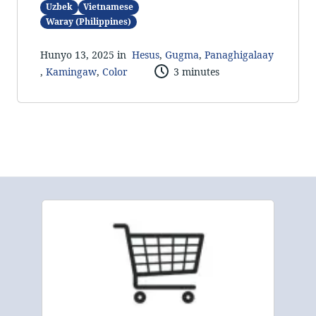
Uzbek
Vietnamese
Waray (Philippines)
Hunyo 13, 2025 in
Hesus
,
Gugma
,
Panaghigalaay
,
Kamingaw
,
Color
3 minutes