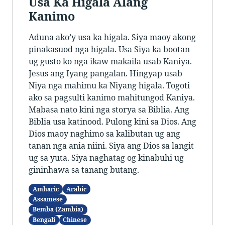
Usa Ka Higala Alang
Kanimo
Aduna ako’y usa ka higala. Siya maoy akong
pinakasuod nga higala. Usa Siya ka bootan
ug gusto ko nga ikaw makaila usab Kaniya.
Jesus ang Iyang pangalan. Hingyap usab
Niya nga mahimu ka Niyang higala. Togoti
ako sa pagsulti kanimo mahitungod Kaniya.
Mabasa nato kini nga storya sa Biblia. Ang
Biblia usa katinood. Pulong kini sa Dios. Ang
Dios maoy naghimo sa kalibutan ug ang
tanan nga ania niini. Siya ang Dios sa langit
ug sa yuta. Siya naghatag og kinabuhi ug
gininhawa sa tanang butang.
Amharic
Arabic
Assamese
Bemba (Zambia)
Bengali
Chinese