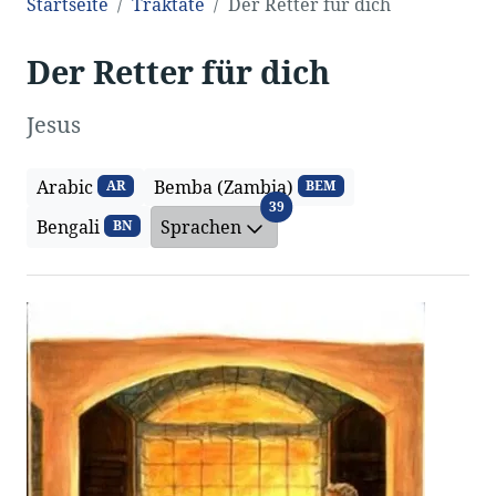
Startseite
Traktate
Der Retter für dich
Der Retter für dich
Jesus
Arabic
Bemba (Zambia)
AR
BEM
Sprachen
39
Bengali
Sprachen
BN