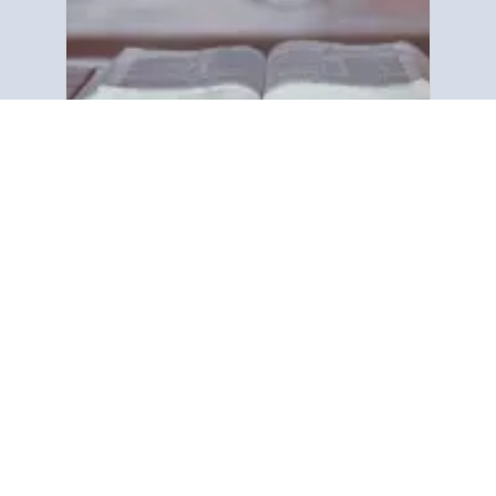
À propos
" La Société évangélique de bibles et
traités se consacre au partage du
message biblique du salut avec tous
les peuples du monde. Nous nous
concentrons sur la parole imprimée,
en utilisant des traités simples …