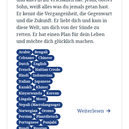
Sohn, weiß alles was du jemals getan hast.
Er kennt die Vergangenheit, die Gegenwart
und die Zukunft. Er liebt dich und kam in
diese Welt, um dich von der Sünde zu
retten. Er hat einen Plan für dein Leben
und möchte dich glücklich machen.
Arabic
Bengali
Cebuano
Chinese
Dutch
English
French
Haitian Creole
Hindi
Indonesian
Italian
Japanese
Kazakh
Khmer
Kinyarwanda
Korean
Lingala
Mossi
Nepali (Macrolanguage)
Weiterlesen
Norwegian
Oromo
Persian
Plautdietsch
Portuguese
Punjabi
Rundi
Russian