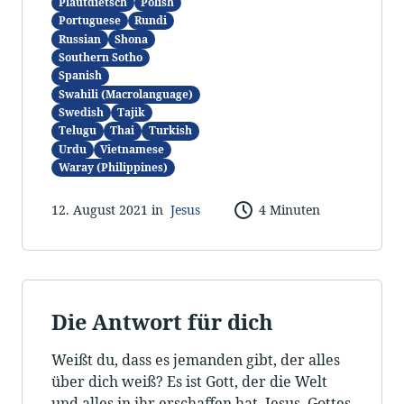
Plautdietsch
Polish
Portuguese
Rundi
Russian
Shona
Southern Sotho
Spanish
Swahili (Macrolanguage)
Swedish
Tajik
Telugu
Thai
Turkish
Urdu
Vietnamese
Waray (Philippines)
12. August 2021 in
Jesus
4 Minuten
Die Antwort für dich
Weißt du, dass es jemanden gibt, der alles
über dich weiß? Es ist Gott, der die Welt
und alles in ihr erschaffen hat. Jesus, Gottes