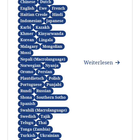
Chinese
Dutch
English
Ewe
French
Haitian Creole
Hindi
Indonesian
Japanese
Karbi
Kazakh
Khmer
Kinyarwanda
Korean
Lingala
Malagasy
Mongolian
Mossi
Nepali (Macrolanguage)
Weiterlesen
Norwegian
Nyanja
Oromo
Persian
Plautdietsch
Polish
Portuguese
Punjabi
Rundi
Russian
Shona
Southern Sotho
Spanish
Swahili (Macrolanguage)
Swedish
Tajik
Telugu
Thai
Tonga (Zambia)
Turkish
Ukrainian