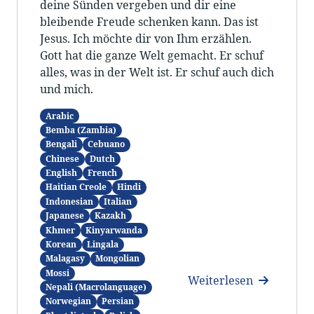
deine Sünden vergeben und dir eine
bleibende Freude schenken kann. Das ist
Jesus. Ich möchte dir von Ihm erzählen.
Gott hat die ganze Welt gemacht. Er schuf
alles, was in der Welt ist. Er schuf auch dich
und mich.
Arabic
Bemba (Zambia)
Bengali
Cebuano
Chinese
Dutch
English
French
Haitian Creole
Hindi
Indonesian
Italian
Japanese
Kazakh
Khmer
Kinyarwanda
Korean
Lingala
Malagasy
Mongolian
Mossi
Weiterlesen
Nepali (Macrolanguage)
Norwegian
Persian