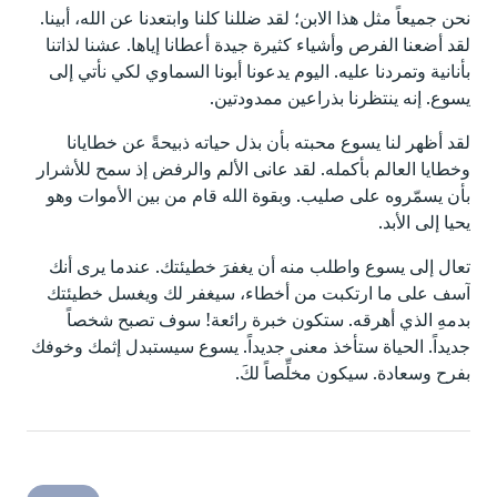
نحن جميعاً مثل هذا الابن؛ لقد ضللنا كلنا وابتعدنا عن الله، أبينا.
لقد أضعنا الفرص وأشياء كثيرة جيدة أعطانا إياها. عشنا لذاتنا
بأنانية وتمردنا عليه. اليوم يدعونا أبونا السماوي لكي نأتي إلى
يسوع. إنه ينتظرنا بذراعين ممدودتين.
لقد أظهر لنا يسوع محبته بأن بذل حياته ذبيحةً عن خطايانا
وخطايا العالم بأكمله. لقد عانى الألم والرفض إذ سمح للأشرار
بأن يسمّروه على صليب. وبقوة الله قام من بين الأموات وهو
يحيا إلى الأبد.
تعال إلى يسوع واطلب منه أن يغفرَ خطيئتك. عندما يرى أنك
آسف على ما ارتكبت من أخطاء، سيغفر لك ويغسل خطيئتك
بدمهِ الذي أهرقه. ستكون خبرة رائعة! سوف تصبح شخصاً
جديداً. الحياة ستأخذ معنى جديداً. يسوع سيستبدل إثمك وخوفك
بفرح وسعادة. سيكون مخلِّصاً لكَ.