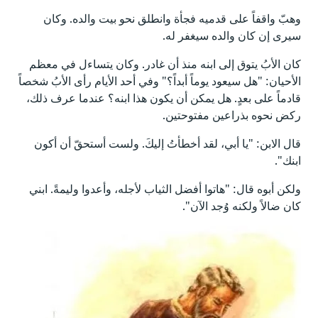
وهبّ واقفاً على قدميه فجأة وانطلق نحو بيت والده. وكان
سيرى إن كان والده سيغفر له.
كان الأبُ يتوق إلى ابنه منذ أن غادر. وكان يتساءل في معظم
الأحيان: "هل سيعود يوماً أبداً؟" وفي أحد الأيام رأى الأبُ شخصاً
قادماً على بعدٍ. هل يمكن أن يكون هذا ابنه؟ عندما عرف ذلك،
ركض نحوه بذراعين مفتوحتين.
قال الابن: "يا أبي، لقد أخطأتُ إليكَ. ولست أستحقّ أن أكون
ابنك".
ولكن أبوه قال: "هاتوا أفضل الثياب لأجله، وأعدوا وليمةً. ابني
كان ضالاً ولكنه وُجد الآن".