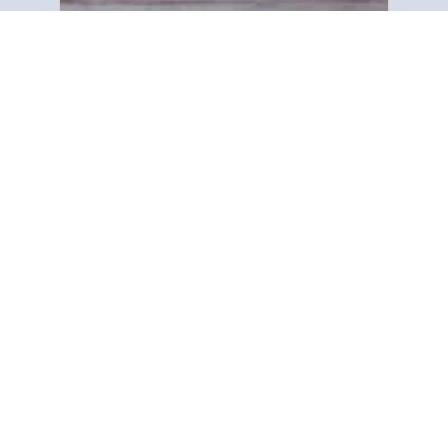
معلومات عنا
" إن جمعية المسالك الإنجيلية والكتاب
المقدس مكرسة لمشاركة رسالة الخلاص
الكتابية مع جميع الشعوب في جميع أنحاء
العالم. ونحن نركز على الكلمة المطبوعة،
باستخدام نشرات بسيطة (منشورات).
تشرح هذه النشرات ما يخبرنا به …
تتمثل مهمة جمعية المسالك
الإنجيلية والكتاب المقدس