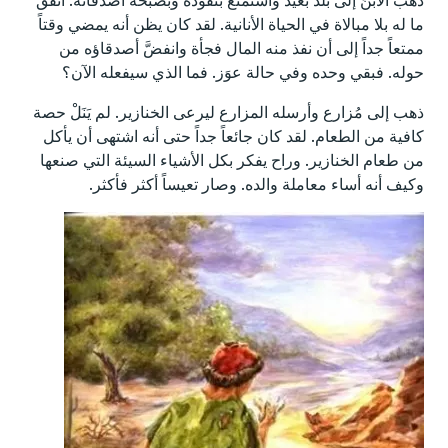
ذهب الابنُ إلى بلد بعيد واستمتع بنقوده وبصبحة أصدقائه. أنفق
ما له بلا مبالاة في الحياة الأنانية. لقد كان يظن أنه يمضي وقتاً
ممتعاً جداً إلى أن نفذ منه المال فجأة وانفضَّ أصدقاؤه من
حوله. فبقي وحده وفي حالة عوَز. فما الذي سيفعله الآن؟
ذهب إلى مُزارع وأرسله المزارع ليرعى الخنازير. لم يَنَلْ حصة
كافية من الطعام. لقد كان جائعاً جداً حتى أنه اشتهى أن يأكل
من طعام الخنازير. وراح يفكر بكل الأشياء السيئة التي صنعها
وكيف أنه أساء معاملة والده. وصار تعيساً أكثر فأكثر.