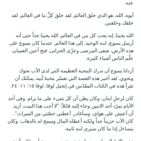
عنه.
أبوه، الله، هو الذي خلقَ العالمَ. لقد خلقَ كلَّ ما في العالم. لقد
خلقك وخلقني.
الله يحبنا. إنه يحب كل من في العالم. الله يحبنا جداً حتى أنه
أرسل يسوع، ابنه الوحيد، إلى هذا العالم. عندما كان يسوع على
هذه الأرض، شفى المرضى وعزّى الحزانى. فتح أعين العميان.
علّم الناس أشياء كثيرة.
أردانا يسوع أن ندرك المحبة العظيمة التي لدى الآب نحوك
ونحوي. لقد أخبر هذه القصة التي تفسّر محبةَ أبيه. يمكنك أن
تقرأ هذه في الكتاب المقَدّس في إنجيل لوقا. لوقا ١٥: ١١- ٢٤.
كان لرجلٍ ابنان. وكان يظن أن كل شيء على ما يرام. وفي أحد
الأيام تمرّد أحد الابنين وجاء إليه قائلاً: "لا أحب هذا البيت، أريد
أن أعيش على هواي، وسأغادر. أعطني حصّتي من الميراث".
كان الأب حزيناً جداً ولكنه أعطاه المال وسمح له بالذهاب. وكان
يتساءل إذا ما كان سيرى ابنه ثانية.