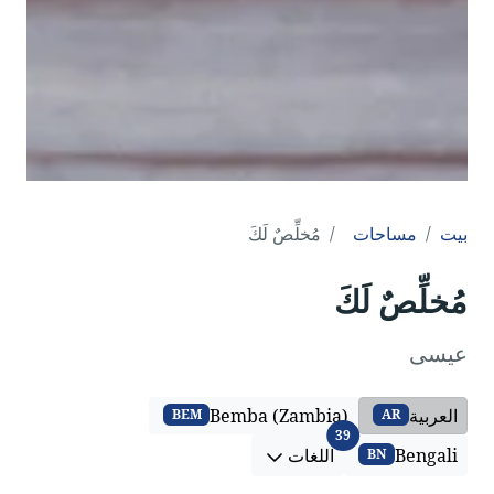
بيت
مساحات
مُخلِّصٌ لَكَ
مُخلِّصٌ لَكَ
عيسى
العربية
Bemba (Zambia)
BEM
AR
اللغات
39
Bengali
اللغات
BN