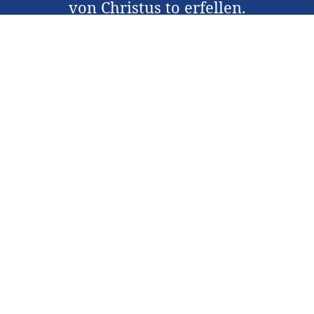
von Christus to erfellen.
"
Kontakt
Von Ons
Friewellich Jäwen
Raäljen toom daut brucken