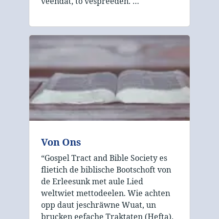
veendat, to vespreeden. …
Von Ons
“Gospel Tract and Bible Society es
flietich de biblische Bootschoft von
de Erleesunk met aule Lied
weltwiet mettodeelen. Wie achten
opp daut jeschräwne Wuat, un
brucken eefache Traktaten (Hefta).