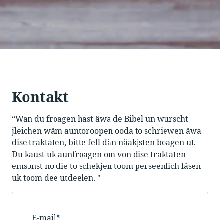
Kontakt
“Wan du froagen hast äwa de Bibel un wurscht
jleichen wäm auntoroopen ooda to schriewen äwa
dise traktaten, bitte fell dän näakjsten boagen ut.
Du kaust uk aunfroagen om von dise traktaten
emsonst no die to schekjen toom perseenlich läsen
uk toom dee utdeelen. "
E-mail
*