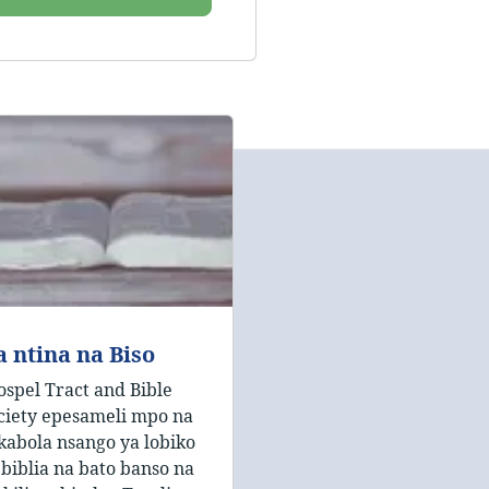
 ntina na Biso
ospel Tract and Bible
ciety epesameli mpo na
kabola nsango ya lobiko
 biblia na bato banso na