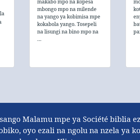
makabo mpo na kopesa
mo
mbongo mpo na milende
ko
la
na yango ya kobimisa mpe
en
a
kokabola yango. Tosepeli
ba
na lisungi na bino mpo na
pa
…
Nsango Malamu mpe ya Société biblia ez
biko, oyo ezali na ngolu na nzela ya 