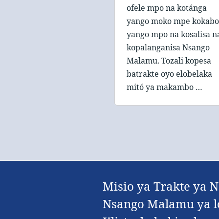
ofele mpo na kotánga
yango moko mpe kokabo
yango mpo na kosalisa n
kopalanganisa Nsango
Malamu. Tozali kopesa
batrakte oyo elobelaka
mitó ya makambo …
Misio ya Trakte ya 
Nsango Malamu ya lo