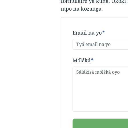
formulaire ya kuna. Okoki
mpo na kozanga.
Email na yo
*
Mólɛ́ká
*