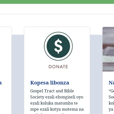
a
Kopesa libonza
Na
Gospel Tract and Bible
“G
Society ezali ebongiseli oyo
So
ezali koluka matomba te
ko
mpe ezali kotya motema na
ya