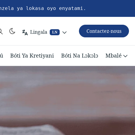
nzela ya lokasa oyo enyatami.
Contactez-nous
Lingala
LN
ú
Bóti Ya Kretiyani
Bóti Na Lɔkɔlɔ
Mbalé