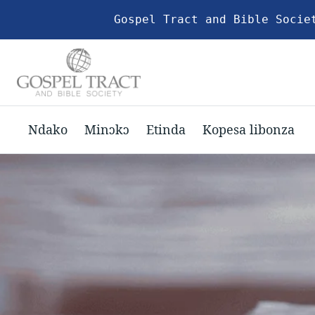
Gospel Tract and Bible Socie
Ndako
Minɔkɔ
Etinda
Kopesa libonza