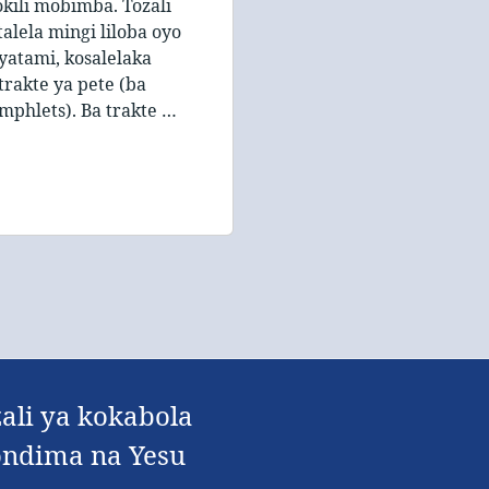
kili mobimba. Tozali
talela mingi liloba oyo
yatami, kosalelaka
trakte ya pete (ba
mphlets). Ba trakte …
ali ya kokabola
kondima na Yesu