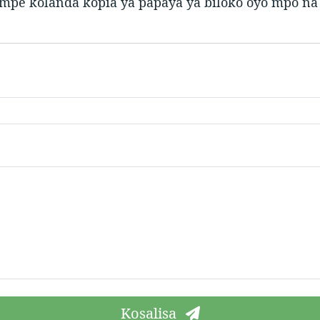
 mpe kolanda kopia ya papaya ya biloko oyo mpo n
Kosalisa