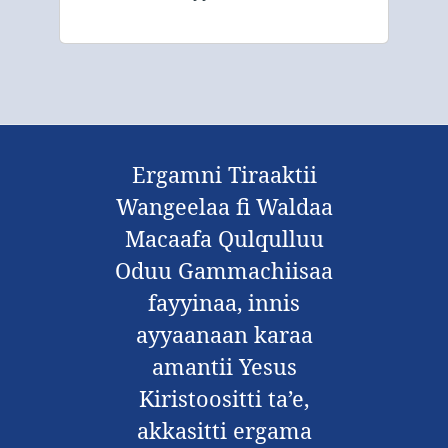
Ergamni Tiraaktii
Wangeelaa fi Waldaa
Macaafa Qulqulluu
Oduu Gammachiisaa
fayyinaa, innis
ayyaanaan karaa
amantii Yesus
Kiristoositti ta’e,
akkasitti ergama