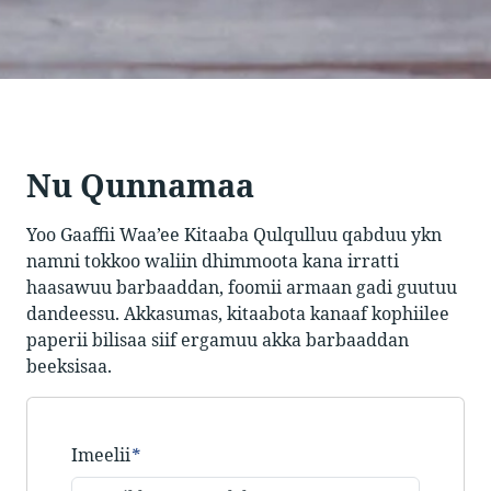
Nu Qunnamaa
Yoo Gaaffii Waa’ee Kitaaba Qulqulluu qabduu ykn
namni tokkoo waliin dhimmoota kana irratti
haasawuu barbaaddan, foomii armaan gadi guutuu
dandeessu. Akkasumas, kitaabota kanaaf kophiilee
paperii bilisaa siif ergamuu akka barbaaddan
beeksisaa.
Imeelii
*