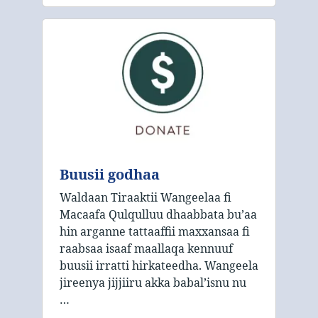
Buusii godhaa
Waldaan Tiraaktii Wangeelaa fi
Macaafa Qulqulluu dhaabbata bu’aa
hin arganne tattaaffii maxxansaa fi
raabsaa isaaf maallaqa kennuuf
buusii irratti hirkateedha. Wangeela
jireenya jijjiiru akka babal’isnu nu
…