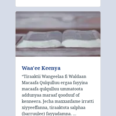
Waa'ee Keenya
“Tiraaktii Wangeelaa fi Waldaan
Macaafa Qulqulluu ergaa fayyina
macaafa qulqulluu ummatoota
addunyaa maraaf qooduuf of
kenneera. Jecha maxxanfame irratti
xiyyeeffanna, tiraaktota salphaa
(barruulee) fayyadamna. …