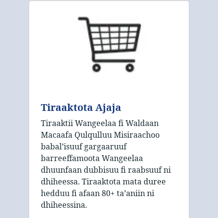
Tiraaktota Ajaja
Tiraaktii Wangeelaa fi Waldaan
Macaafa Qulqulluu Misiraachoo
babal’isuuf gargaaruuf
barreeffamoota Wangeelaa
dhuunfaan dubbisuu fi raabsuuf ni
dhiheessa. Tiraaktota mata duree
hedduu fi afaan 80+ taʼaniin ni
dhiheessina.