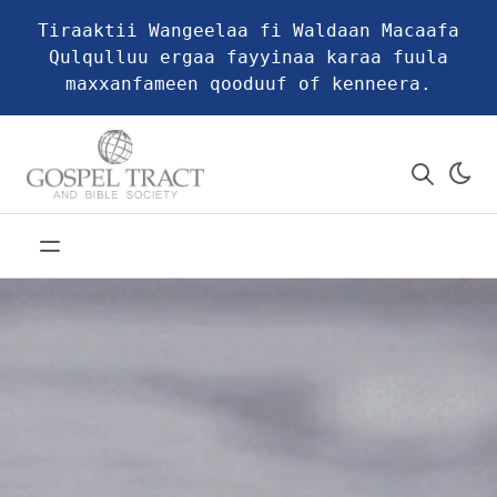
Tiraaktii Wangeelaa fi Waldaan Macaafa
Qulqulluu ergaa fayyinaa karaa fuula
maxxanfameen qooduuf of kenneera.