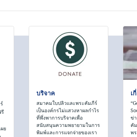
บริจาค
เก
สมาคมใบปลิวและพระคัมภีร์
“G
ร์
เป็นองค์กรไม่แสวงหาผลกำไร
Soc
รี
ที่พึ่งพาการบริจาคเพื่อ
ข่
สนับสนุนความพยายามในการ
คัม
เผย
พิมพ์และการแจกจ่ายของเรา
พร
ม