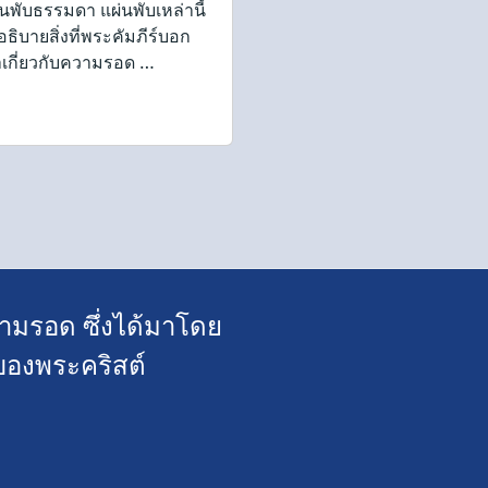
่นพับธรรมดา แผ่นพับเหล่านี้
ธิบายสิ่งที่พระคัมภีร์บอก
าเกี่ยวกับความรอด …
ามรอด ซึ่งได้มาโดย
ของพระคริสต์