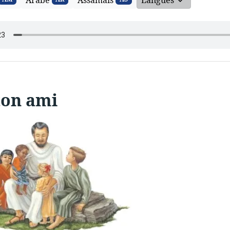
Arabe
Assamais
Langues
ton ami