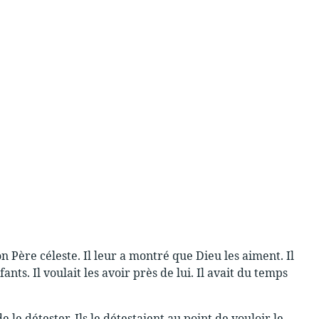
Père céleste. Il leur a montré que Dieu les aiment. Il
nts. Il voulait les avoir près de lui. Il avait du temps
 le détester. Ils le détestaient au point de vouloir le