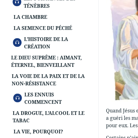
AUDIO
TÉNÈBRES
LA CHAMBRE
LA SEMENCE DU PÉCHÉ
L’HISTOIRE DE LA
AUDIO
CRÉATION
LE DIEU SUPRÊME : AIMANT,
ÉTERNEL, BIENVEILLANT
LA VOIE DE LA PAIX ET DE LA
NON-RÉSISTANCE
LES ENNUIS
AUDIO
COMMENCENT
Quand Jésus e
LA DROGUE, L’ALCOOL ET LE
a guéri les ma
TABAC
pour eux. Les
LA VIE, POURQUOI?
Certains n’aim