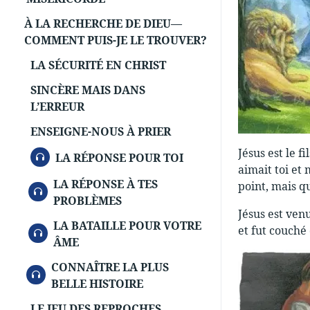
À LA RECHERCHE DE DIEU—
COMMENT PUIS-JE LE TROUVER?
LA SÉCURITÉ EN CHRIST
SINCÈRE MAIS DANS
L’ERREUR
ENSEIGNE-NOUS À PRIER
Jésus est le f
AUDIO
LA RÉPONSE POUR TOI
aimait toi et
LA RÉPONSE À TES
point, mais qu’
AUDIO
PROBLÈMES
Jésus est ven
LA BATAILLE POUR VOTRE
et fut couché
AUDIO
ÂME
CONNAÎTRE LA PLUS
AUDIO
BELLE HISTOIRE
LE JEU DES REPROCHES