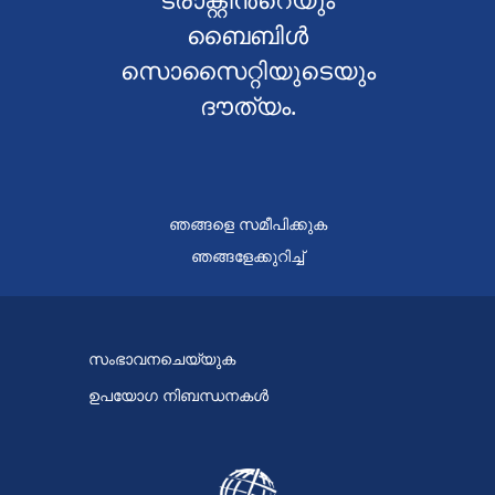
ബൈബിൾ
സൊസൈറ്റിയുടെയും
ദൗത്യം.
ഞങ്ങളെ സമീപിക്കുക
ഞങ്ങളേക്കുറിച്ച്
സംഭാവനചെയ്യുക
ഉപയോഗ നിബന്ധനകൾ