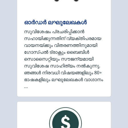
ഓർഡർ ലഘുലേഖകൾ
സുവിശേഷം പ്രചരിപ്പിക്കാൻ
സഹായിക്കുന്നതിന് വ്യക്തിപരമായ
വായനയ്ക്കും വിതരണത്തിനുമായി
ഗോസ്പൽ ട്രാക്റ്റും ബൈബിൾ
സൊസൈറ്റിയും സൗജന്യമായി
സുവിശേഷ സാഹിത്യം നൽകുന്നു.
ഞങ്ങൾ നിരവധി വിഷയങ്ങളിലും 80+
ഭാഷകളിലും ലഘുലേഖകൾ വാഗ്ദാനം
…