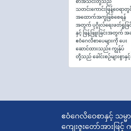
စာအသင်းတို့သည်
သတင်းကောင်းဖြန့်ဝေရာတွင
အထောက်အကူဖြစ်စေရန်
အတွက် ပုဂ္ဂိုလ်ရေးဖတ်ရှုခြင
နှင့် ဖြန့်ဖြူးခြင်းအတွက် အခ
ဧဝံဂေလိစာပေများကို ပေး
ဆောင်ထားသည်။ ကျွန်ုပ်
တို့သည် ခေါင်းစဉ်များစွာနှင့
ဧဝံဂေလိဝေစာနှင့် သမ္မ
ကျေးဇူးတော်အားဖြင့် 