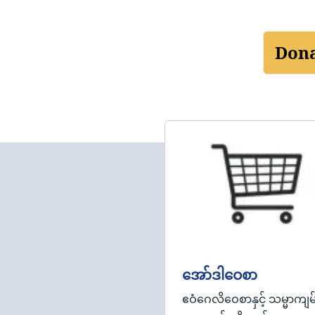
Don
အော်ဒါဝေစာ
ဧဝံဂေလိဝေစာနှင့် သမ္မာကျမ