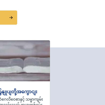
ှနျုပျတို့အကွောငျး
ဝံဂေလိဝေစာနှင့် သမ္မာကျမ်း
အသင်းသည် ကမ္ဘာတစ်ဝှမ်း