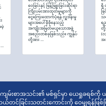
ဝေခြင်းနှင့် ဖြန့်ဖြူးခြင်းဆိုင်ရာ
ရှ
်
ကြိုးပမ်းအားထုတ်မှုများကို
ခြင
ငွေကြေးထောက်ပံ့ရန် လှူဒါန်းမှု
သတ
်း
များအပေါ် မှီခိုနေသည့်
ရည
မဲ့
အကျိုးအမြတ်မယူသောအဖွဲ့
တိ
အစည်းတစ်ခုဖြစ်သည်။ ကျွန်ုပ်
(လ
တို့အား …
အသ
် …
ာကျမ်းစာအသင်း၏ မစ်ရှင်မှာ ယေရှုခရစ်ကို ယု
ကယ်တင်ခြင်းသတင်းကောင်းကို ဝေမျှရန်ဖြစ်