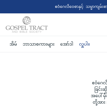
ဧဝံဂေလိဝေစာနှင့် သမ္မာကျမ်း
အိမ်
ဘာသာစကားများ
အော်ဒါ
လှူပါ။
ဧဝံဂေလိ
ခြင်းဆိ
အပေါ် မ
တို့အာ