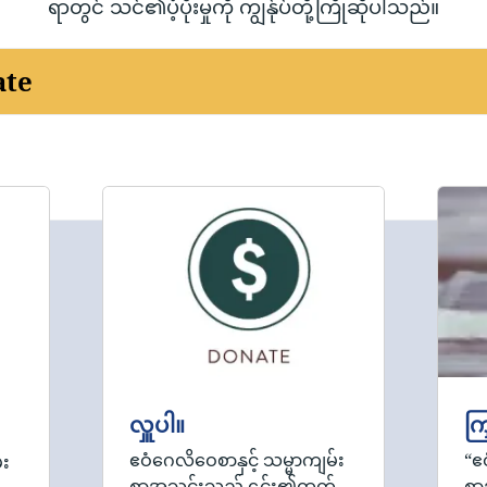
ရာတွင် သင်၏ပံ့ပိုးမှုကို ကျွန်ုပ်တို့ကြိုဆိုပါသည်။
ate
လှူပါ။
ကြ
ဧဝံဂေလိဝေစာနှင့် သမ္မာကျမ်း
“ဧ
်း
စာအသင်းသည် ၎င်း၏ထုတ်
စာ