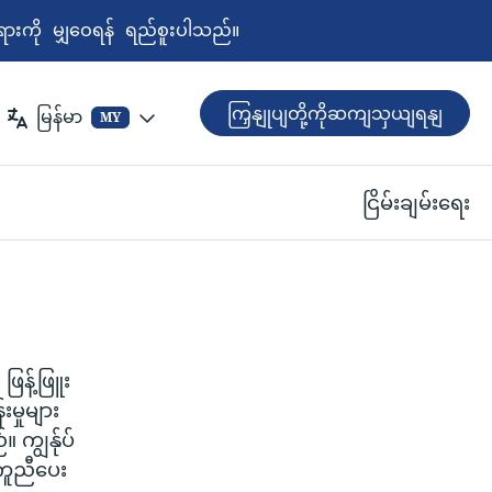
ရားကို မျှဝေရန် ရည်စူးပါသည်။
ကြှနျုပျတို့ကိုဆကျသှယျရနျ
မြန်မာ
MY
ငြိမ်းချမ်းရေး
ြန့်ဖြူး
းမှုများ
ကျွန်ုပ်
ကူညီပေး