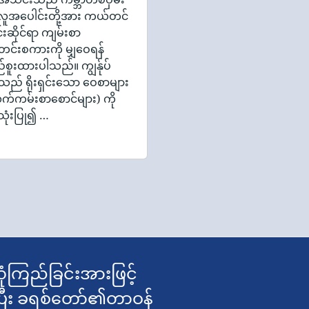
ိ လူအပေါင်းတို့အား ကယ်တင်
်းဆိုင်ရာ ကျမ်းစာ
င်းစကားကို မျှဝေရန်
်စူးထားပါသည်။ ကျွန်ုပ်
ု့သည် ရိုးရှင်းသော ဝေစာများ
က်ကမ်းစာစောင်များ) ကို
ုံးပြု၍ …
ံကြည်ခြင်းအားဖြင့်
ပြီး ခရစ်တော်၏တာဝန်