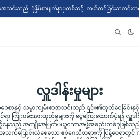
စာအသင်းသည် ပုံနှိပ်စာမျက်နှာမှတစ်ဆင့် ကယ်တင်ခြင်းသတင်းတ
လှူဒါန်းမှုများ
ဝေစာနှင့် သမ္မာကျမ်းစာအသင်းသည် ၎င်း၏ထုတ်ဝေခြင်းနှင့် ဖ
ုင်ရာ ကြိုးပမ်းအားထုတ်မှုများကို ငွေကြေးထောက်ပံ့ရန် လှူဒါန်
ှီခိုနေသည့် အကျိုးအမြတ်မယူသောအဖွဲ့အစည်းတစ်ခုဖြစ်သည်။ 
း အသက်ပြောင်းလဲစေသော ဧဝံဂေလိတရားကို ဖြန့်ဝေရာတွင် 