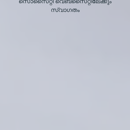
സൊസൈറ്റി വെബ്‌സൈറ്റിലേക്കും
സ്വാഗതം