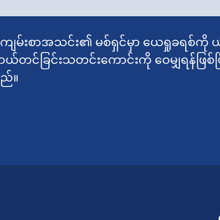
ာကျမ်းစာအသင်း၏ မစ်ရှင်မှာ ယေရှုခရစ်ကို ယု
ကယ်တင်ခြင်းသတင်းကောင်းကို ဝေမျှရန်ဖြစ်
သည်။