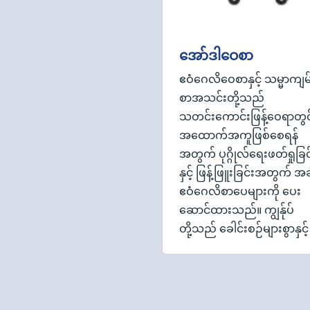
အော်ဒါဝေစာ
ဧဝံဂေလိဝေစာနှင့် သမ္မာကျမ
စာအသင်းတို့သည်
သတင်းကောင်းဖြန့်ဝေရာတွင
အထောက်အကူဖြစ်စေရန်
အတွက် ပုဂ္ဂိုလ်ရေးဖတ်ရှုခြင
နှင့် ဖြန့်ဖြူးခြင်းအတွက် အခ
ဧဝံဂေလိစာပေများကို ပေး
ဆောင်ထားသည်။ ကျွန်ုပ်
တို့သည် ခေါင်းစဉ်များစွာနှင့