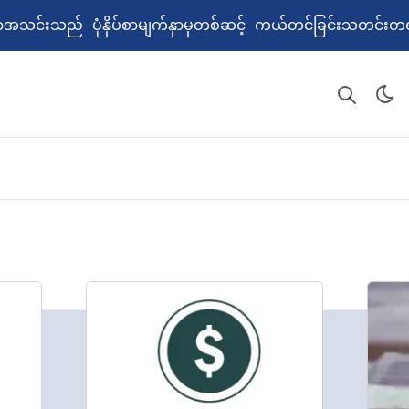
စာအသင်းသည် ပုံနှိပ်စာမျက်နှာမှတစ်ဆင့် ကယ်တင်ခြင်းသတင်းတ