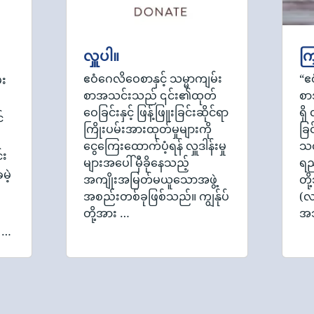
လှူပါ။
ကြ
ဧဝံဂေလိဝေစာနှင့် သမ္မာကျမ်း
“ဧ
်း
စာအသင်းသည် ၎င်း၏ထုတ်
စာ
ဝေခြင်းနှင့် ဖြန့်ဖြူးခြင်းဆိုင်ရာ
ရှ
်
ကြိုးပမ်းအားထုတ်မှုများကို
ခြင
ငွေကြေးထောက်ပံ့ရန် လှူဒါန်းမှု
သတ
်း
များအပေါ် မှီခိုနေသည့်
ရည
မဲ့
အကျိုးအမြတ်မယူသောအဖွဲ့
တိ
အစည်းတစ်ခုဖြစ်သည်။ ကျွန်ုပ်
(လ
တို့အား …
အသ
် …