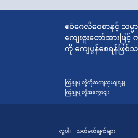
ဧဝံဂေလိဝေစာနှင့် သမ္မ
ကျေးဇူးတော်အားဖြင့် 
ကို ကျေပွန်စေရန်ဖြစ်
ကြှနျုပျတို့ကိုဆကျသှယျရနျ
ကြှနျုပျတို့အကွောငျး
လှူပါ။
သတ်မှတ်ချက်များ