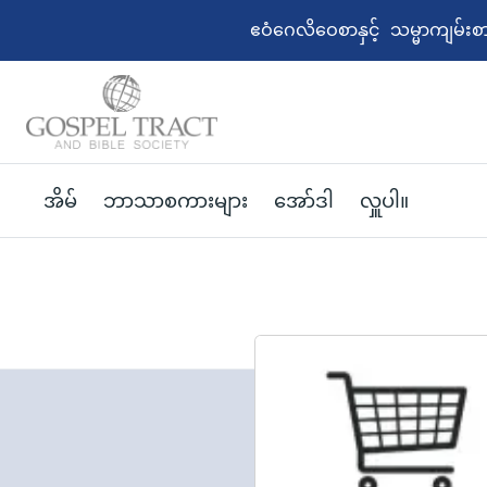
ဧဝံဂေလိဝေစာနှင့် သမ္မာကျမ်း
အိမ်
ဘာသာစကားများ
အော်ဒါ
လှူပါ။