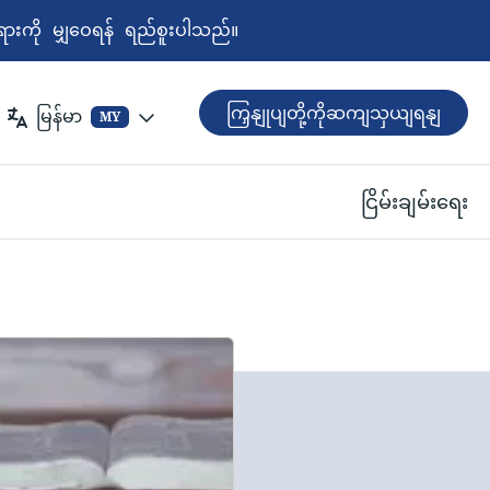
ရားကို မျှဝေရန် ရည်စူးပါသည်။
ကြှနျုပျတို့ကိုဆကျသှယျရနျ
မြန်မာ
MY
ငြိမ်းချမ်းရေး