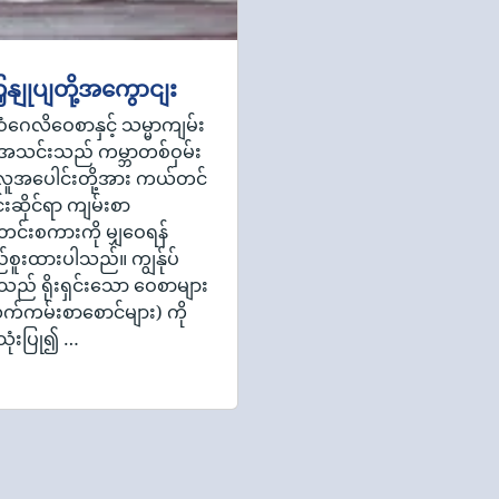
ှနျုပျတို့အကွောငျး
ဝံဂေလိဝေစာနှင့် သမ္မာကျမ်း
အသင်းသည် ကမ္ဘာတစ်ဝှမ်း
ိ လူအပေါင်းတို့အား ကယ်တင်
်းဆိုင်ရာ ကျမ်းစာ
င်းစကားကို မျှဝေရန်
်စူးထားပါသည်။ ကျွန်ုပ်
ု့သည် ရိုးရှင်းသော ဝေစာများ
က်ကမ်းစာစောင်များ) ကို
ုံးပြု၍ …