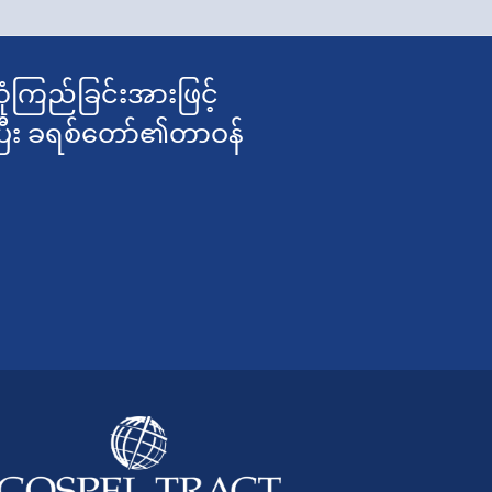
ံကြည်ခြင်းအားဖြင့်
ပြီး ခရစ်တော်၏တာဝန်