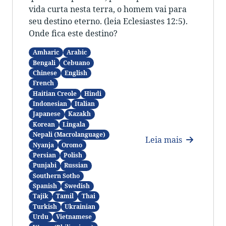
vida curta nesta terra, o homem vai para
seu destino eterno. (leia Eclesiastes 12:5).
Onde fica este destino?
Amharic
Arabic
Bengali
Cebuano
Chinese
English
French
Haitian Creole
Hindi
Indonesian
Italian
Japanese
Kazakh
Korean
Lingala
Nepali (Macrolanguage)
Leia mais
Nyanja
Oromo
Persian
Polish
Punjabi
Russian
Southern Sotho
Spanish
Swedish
Tajik
Tamil
Thai
Turkish
Ukrainian
Urdu
Vietnamese