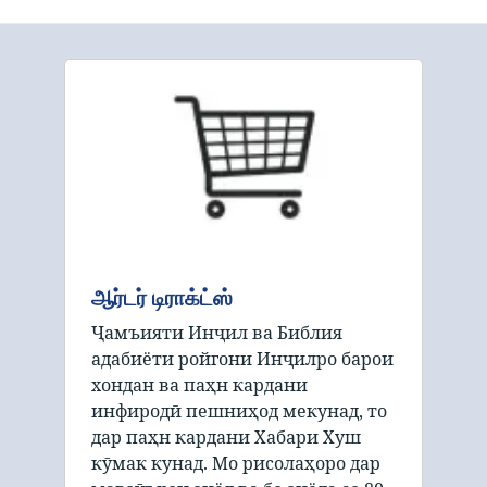
ஆர்டர் டிராக்ட்ஸ்
Ҷамъияти Инҷил ва Библия
адабиёти ройгони Инҷилро барои
хондан ва паҳн кардани
инфиродӣ пешниҳод мекунад, то
дар паҳн кардани Хабари Хуш
кӯмак кунад. Мо рисолаҳоро дар