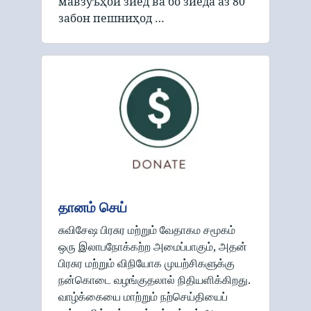
мавзӯъҳои зиёд ва бо зиёда аз 80
забон пешниҳод …
தானம் செய்
சுவிசேஷ பிரசுர மற்றும் வேதாகம சமூகம்
ஒரு இலாபநோக்கற்ற அமைப்பாகும், அதன்
பிரசுர மற்றும் விநியோக முயற்சிகளுக்கு
நன்கொடை வழங்குதலால் நிதியளிக்கிறது.
வாழ்க்கையை மாற்றும் நற்செய்தியைப்