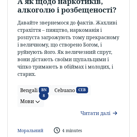
А як щодо наркотиків,
алкоголю і розбещеності?
Давайте звернемося до фактів. Жахливі
страхіття – пияцтво, наркоманія і
розпуста загрожують тому прекрасному
і величному, що створено Богом, і
руйнують його. Як величезний спрут,
вони дістають своїми щупальцями і
чіпко тримають в обіймах і молодих, і
старих.
Bengali
Cebuano
BN
CEB
Мови
8
Мови
Читати далі
Моральний
4 minutes