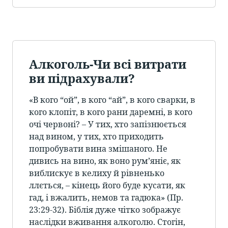
Алкоголь-Чи всі витрати
ви підрахували?
«В кого “ой”, в кого “ай”, в кого сварки, в
кого клопіт, в кого рани даремні, в кого
очі червоні? – У тих, хто запізнюється
над вином, у тих, хто приходить
попробувати вина змішаного. Не
дивись на вино, як воно рум’яніє, як
виблискує в келиху й рівненько
ллється, – кінець його буде кусати, як
гад, і вжалить, немов та гадюка» (Пр.
23:29-32). Біблія дуже чітко зображує
наслідки вживання алкоголю. Стогін,