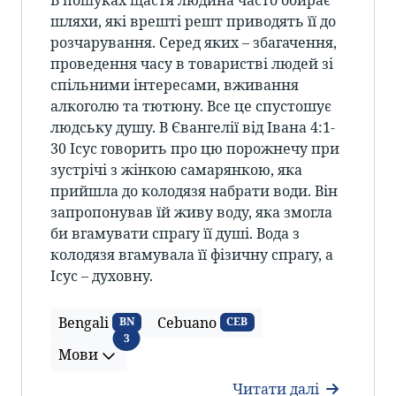
В пошуках щастя людина часто обирає
шляхи, які врешті решт приводять її до
розчарування. Серед яких – збагачення,
проведення часу в товаристві людей зі
спільними інтересами, вживання
алкоголю та тютюну. Все це спустошує
людську душу. В Євангелії від Івана 4:1-
30 Ісус говорить про цю порожнечу при
зустрічі з жінкою самарянкою, яка
прийшла до колодязя набрати води. Він
запропонував їй живу воду, яка змогла
би вгамувати спрагу її душі. Вода з
колодязя вгамувала її фізичну спрагу, а
Ісус – духовну.
Bengali
Cebuano
BN
CEB
Мови
3
Мови
Читати далі