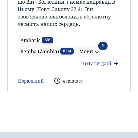
що Він - Бог істини, і немає неправди в
Ньому (Повт. Закону 32:4). Він
обов’язково благословить абсолютну
чесність наших сердець.
Amharic
AM
Мови
9
Bemba (Zambia)
Мови
BEM
Читати далі
Моральний
4 minutes