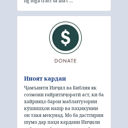
ng mga tract sa iba't …
Иноят кардан
Ҷамъияти Инҷил ва Библия як
созмони ғайритиҷоратӣ аст, ки ба
хайрияҳо барои маблағгузории
кӯшишҳои нашр ва паҳнкунии
он такя мекунад. Мо ба дастгирии
шумо дар паҳн кардани Инҷили