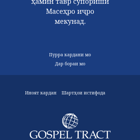
ҳамин тавр супориши
Масеҳро иҷро
мекунад.
Пурра кардани мо
Дар бораи мо
Иноят кардан
Шартҳои истифода