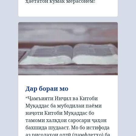
ҳаётатон кӯмак мерасонем!
Дар бораи мо
“Ҷамъияти Инҷил ва Китоби
Муқаддас ба мубодилаи паёми
наҷоти Китоби Муқаддас бо
тамоми халқҳои саросари ҷаҳон
бахшида шудааст. Мо бо истифода
аз рисолаҳои оддӣ (памфлетҳо) ба