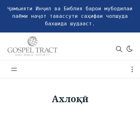
Ҷамъияти Инҷил ва Библия барои мубодилаи
паёми наҷот тавассути саҳифаи чопшуда
бахшида шудааст.
Ахлоқӣ