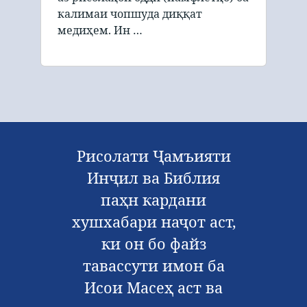
калимаи чопшуда диққат
медиҳем. Ин …
Рисолати Ҷамъияти
Инҷил ва Библия
паҳн кардани
хушхабари наҷот аст,
ки он бо файз
тавассути имон ба
Исои Масеҳ аст ва