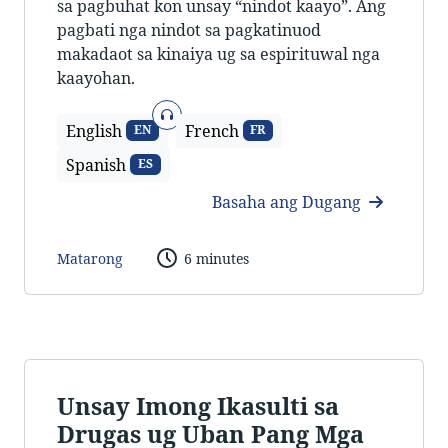
sa pagbuhat kon unsay “nindot kaayo”. Ang
pagbati nga nindot sa pagkatinuod
makadaot sa kinaiya ug sa espirituwal nga
kaayohan.
Sonido
English
French
EN
FR
Spanish
ES
Basaha ang Dugang
Matarong
6 minutes
Unsay Imong Ikasulti sa
Drugas ug Uban Pang Mga