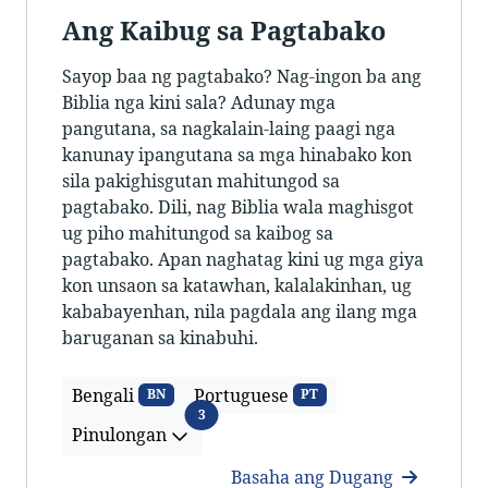
Ang Kaibug sa Pagtabako
Sayop baa ng pagtabako? Nag-ingon ba ang
Biblia nga kini sala? Adunay mga
pangutana, sa nagkalain-laing paagi nga
kanunay ipangutana sa mga hinabako kon
sila pakighisgutan mahitungod sa
pagtabako. Dili, nag Biblia wala maghisgot
ug piho mahitungod sa kaibog sa
pagtabako. Apan naghatag kini ug mga giya
kon unsaon sa katawhan, kalalakinhan, ug
kababayenhan, nila pagdala ang ilang mga
baruganan sa kinabuhi.
Bengali
Portuguese
BN
PT
Pinulongan
3
Pinulongan
Basaha ang Dugang