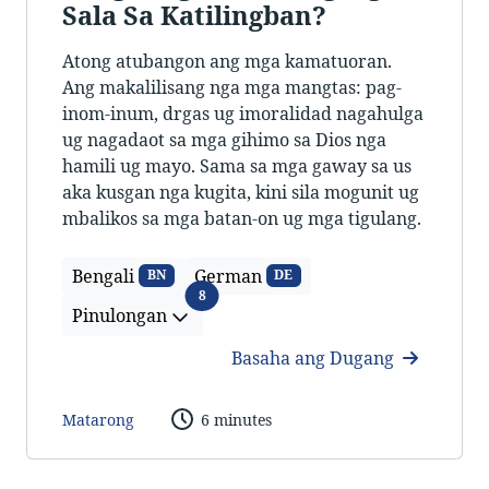
Sala Sa Katilingban?
Atong atubangon ang mga kamatuoran.
Ang makalilisang nga mga mangtas: pag-
inom-inum, drgas ug imoralidad nagahulga
ug nagadaot sa mga gihimo sa Dios nga
hamili ug mayo. Sama sa mga gaway sa us
aka kusgan nga kugita, kini sila mogunit ug
mbalikos sa mga batan-on ug mga tigulang.
Bengali
German
BN
DE
Pinulongan
8
Pinulongan
Basaha ang Dugang
Matarong
6 minutes