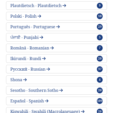
traktlar
Plautdietsch - Plautdietsch
9
traktlar
Polski - Polish
10
traktlar
Português - Portuguese
29
traktlar
ਪੰਜਾਬੀ - Punjabi
5
traktlar
Română - Romanian
7
traktlar
Ikirundi - Rundi
20
traktlar
Русский - Russian
37
traktlar
Shona
4
traktlar
Sesotho - Southern Sotho
20
traktlar
Español - Spanish
109
traktlar
Kiswahili - Swahili (Macrolanguage)
26