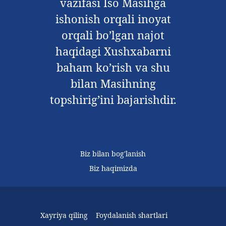
vazifasi Iso Masihga
ishonish orqali inoyat
orqali bo’lgan najot
haqidagi Xushxabarni
baham ko’rish va shu
bilan Masihning
topshirig’ini bajarishdir.
Biz bilan bog'lanish
Biz haqimizda
Xayriya qiling
Foydalanish shartlari