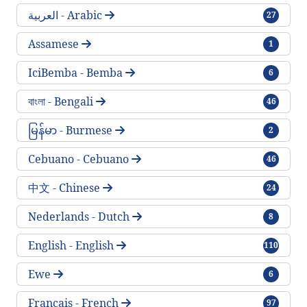
traktlar
العربية - Arabic
27
traktlar
Assamese
1
traktlar
IciBemba - Bemba
6
traktlar
বাংলা - Bengali
46
traktlar
မြန်မာ - Burmese
2
traktlar
Cebuano - Cebuano
46
traktlar
中文 - Chinese
24
traktlar
Nederlands - Dutch
8
traktlar
English - English
110
traktlar
Ewe
6
traktlar
Français - French
97