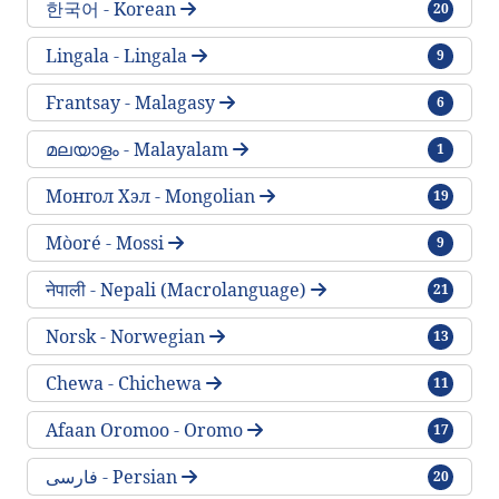
traktlar
한국어 - Korean
20
traktlar
Lingala - Lingala
9
traktlar
Frantsay - Malagasy
6
traktlar
മലയാളം - Malayalam
1
traktlar
Монгол Хэл - Mongolian
19
traktlar
Mòoré - Mossi
9
traktlar
नेपाली - Nepali (Macrolanguage)
21
traktlar
Norsk - Norwegian
13
traktlar
Chewa - Chichewa
11
traktlar
Afaan Oromoo - Oromo
17
traktlar
فارسی - Persian
20