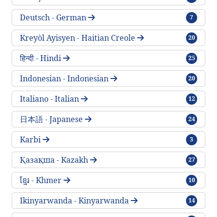
traktlar
Deutsch - German
7
traktlar
Kreyòl Ayisyen - Haitian Creole
20
traktlar
हिन्दी - Hindi
25
traktlar
Indonesian - Indonesian
20
traktlar
Italiano - Italian
12
traktlar
日本語 - Japanese
24
traktlar
Karbi
3
traktlar
Қазақша - Kazakh
27
traktlar
ខ្មែរ - Khmer
10
traktlar
Ikinyarwanda - Kinyarwanda
14