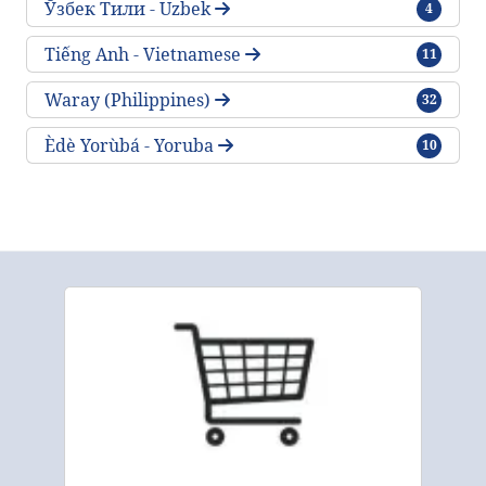
traktlar
Ўзбек Тили - Uzbek
4
traktlar
Tiếng Anh - Vietnamese
11
traktlar
Waray (Philippines)
32
traktlar
Èdè Yorùbá - Yoruba
10