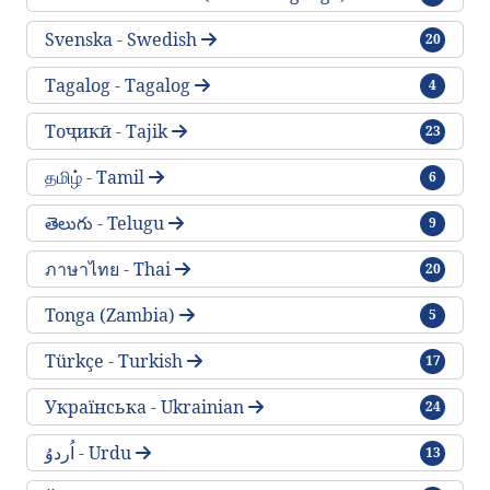
traktlar
Svenska - Swedish
20
traktlar
Tagalog - Tagalog
4
traktlar
Тоҷикӣ - Tajik
23
traktlar
தமிழ் - Tamil
6
traktlar
తెలుగు - Telugu
9
traktlar
ภาษาไทย - Thai
20
traktlar
Tonga (Zambia)
5
traktlar
Türkçe - Turkish
17
traktlar
Українська - Ukrainian
24
traktlar
اُردوُ - Urdu
13