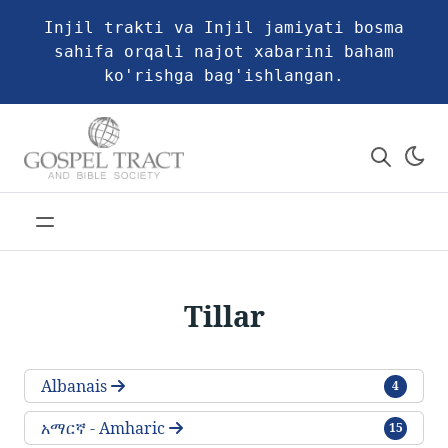
Injil trakti va Injil jamiyati bosma
sahifa orqali najot xabarini baham
ko'rishga bag'ishlangan.
Tillar
traktlar
Albanais
4
traktlar
አማርኛ - Amharic
15